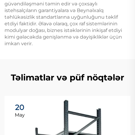
güvəndiləşməni təmin edir və çoxsaylı
istehsalçıların garantiyalara və Beynəlxalq
təhlükəsizlik standartlarına uyğunluğunu təklif
etdiyi faktidir. Əlavə olaraq, çox raf sistemlərinin
modulyar doğası, biznes istəklərinin inkişaf etdiyi
kimi gələcəkda genişlənmə və dəyişikliklər üçün
imkan verir.
Təlimatlar və püf nöqtələr
20
May