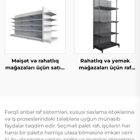
Məişət və rahatlıq
Rahatlıq və yemək
mağazaları üçün satıcı
mağazaları üçün raf
raf YD-S014
sistemləri YD-S009
Fərqli anbar raf sistemləri, xüsusi saxlama istəklərinə
və iş proseslərindəki tələblərə uyğun münasib
faydalar təqdim edir. Seçməli palet rafı, işçilərin hər
hansı bir paletə həmişə ulasa bilməsinə imkan verir
ki, bu da seçmə vaxtını azaltır və inventar idarəetmə