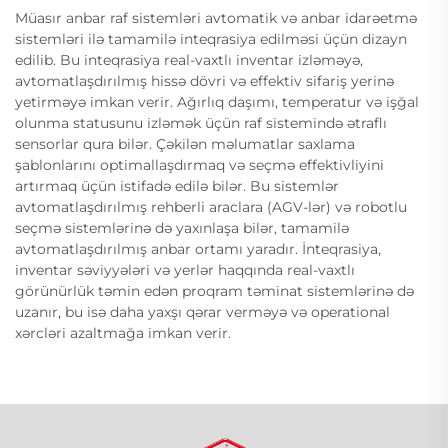
Müasır anbar raf sistemləri avtomatik və anbar idarəetmə
sistemləri ilə tamamilə inteqrasiya edilməsi üçün dizayn
edilib. Bu inteqrasiya real-vaxtlı inventar izləməyə,
avtomatlaşdırılmış hissə dövri və effektiv sifariş yerinə
yetirməyə imkan verir. Ağırlıq daşımı, temperatur və işğal
olunma statusunu izləmək üçün raf sistemində ətraflı
sensorlar qura bilər. Çəkilən məlumatlar saxlama
şablonlarını optimallaşdırmaq və seçmə effektivliyini
artırmaq üçün istifadə edilə bilər. Bu sistemlər
avtomatlaşdırılmış rehberli araclara (AGV-lər) və robotlu
seçmə sistemlərinə də yaxınlaşa bilər, tamamilə
avtomatlaşdırılmış anbar ortamı yaradır. İnteqrasiya,
inventar səviyyələri və yerlər haqqında real-vaxtlı
görünürlük təmin edən proqram təminat sistemlərinə də
uzanır, bu isə daha yaxşı qərar verməyə və operational
xərcləri azaltmağa imkan verir.