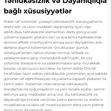
Təhlükəsizlik və Dayanıqlıqla
bağlı xüsusiyyətlər
Anbar raf sistemləri çoxsaylı təhlükəsizlik xüsusiyyətlərini
əhatə edir və uzun müddətli dayanıqlılıq üçün inşa
edilib.Əsas təhlükəsizlik elementləri dərbi qoruyucular,
yükləmə kapasiti göstəriciləri və avadanlıq hadisələrində
domino effekti mənfiyyətini almaq üçün dəyişdirilən anti-
dərbinə düşmə sistemləridir. Strukturalar günlük
əməliyyatlardan nəticə olunan normal istifadə və
zədələnmələrə qarşı mühəndislik edilmişdir, bir çox
sistemlər kəraşlanma və zədələnmələrə qarşı mürəkkəb
bazalar və qoruyucu kövrəklər ilə təmin edilib. Dövlət
tərəfindən təyin edilən təhlükəsizlik yoxlamaları açıq şəkildə
görünən raf identifikasiyası və yükləmə kapasiti plakaları ilə
təmin edilir. Sistemlər international təhlükəsizlik
standartlarına uyğunlaşdırılır və yerli binəlik kodları sismik
aktivliyə qarşı məqtədən artıq olur. Bu təhlükəsizlik və
dayanıqlılığa öncəlik verilməsi yalnız personel və malların
müdafiəsinə və lakin raf investisiyasının daha uzun xidmət
ömrü üçün də təminat verir.