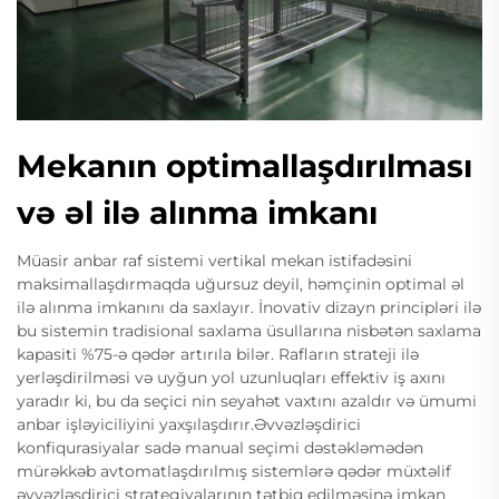
Mekanın optimallaşdırılması
və əl ilə alınma imkanı
Müasir anbar raf sistemi vertikal mekan istifadəsini
maksimallaşdırmaqda uğursuz deyil, həmçinin optimal əl
ilə alınma imkanını da saxlayır. İnovativ dizayn principləri ilə
bu sistemin tradisional saxlama üsullarına nisbətən saxlama
kapasiti %75-ə qədər artırıla bilər. Rafların strateji ilə
yerləşdirilməsi və uyğun yol uzunluqları effektiv iş axını
yaradır ki, bu da seçici nin seyahət vaxtını azaldır və ümumi
anbar işləyiciliyini yaxşılaşdırır.Əvvəzləşdirici
konfiqurasiyalar sadə manual seçimi dəstəkləmədən
mürəkkəb avtomatlaşdırılmış sistemlərə qədər müxtəlif
əvvəzləşdirici strategiyalarının tətbiq edilməsinə imkan