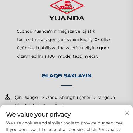
Suzhou Yuanda'nın mağaza və lojistik
təchizatına aid geniş imkanını keçin, 10+ ölkə
üçün sual qabiliyyətinə və effektivliyinə görə
dizayn edilmiş 100+ model təqdim edir.
ƏLAQƏ SAXLAYIN
Çin, Jiangsu, Suzhou, Shanghu şəhəri, Zhangcun
körpüsü 1-ci nömrəli yol
We value your privacy
+86-15150179453
We use cookies and similar tools to provide our services.
If you don't want to accept all cookies, click Personalize
[email protected]