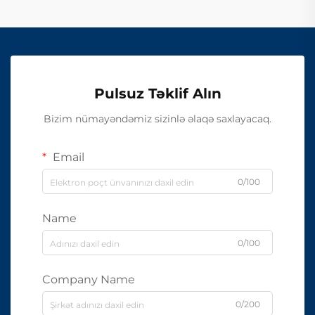
Pulsuz Təklif Alın
Bizim nümayəndəmiz sizinlə əlaqə saxlayacaq.
Email
0/100
Name
0/100
Company Name
0/200