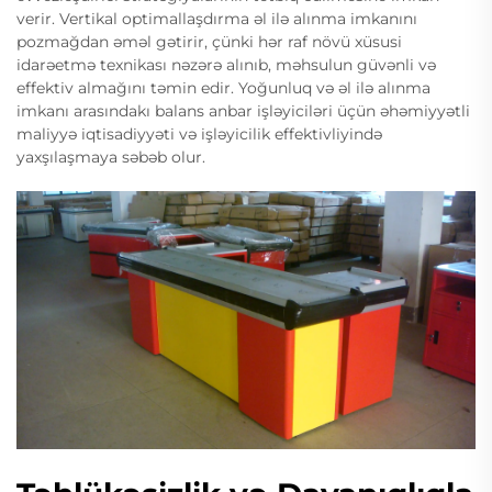
verir. Vertikal optimallaşdırma əl ilə alınma imkanını
pozmağdan əməl gətirir, çünki hər raf növü xüsusi
idarəetmə texnikası nəzərə alınıb, məhsulun güvənli və
effektiv almağını təmin edir. Yoğunluq və əl ilə alınma
imkanı arasındakı balans anbar işləyiciləri üçün əhəmiyyətli
maliyyə iqtisadiyyəti və işləyicilik effektivliyində
yaxşılaşmaya səbəb olur.