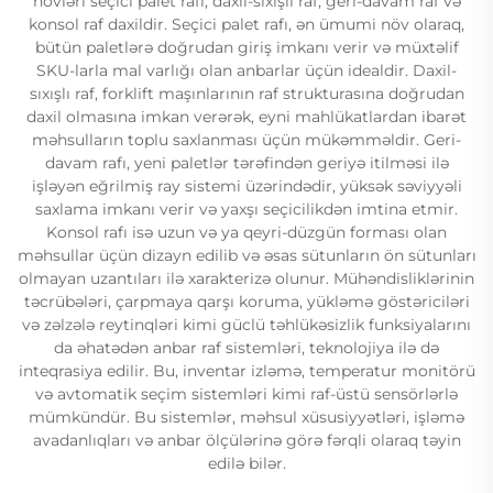
növləri seçici palet rafı, daxil-sıxışlı raf, geri-davam raf və
konsol raf daxildir. Seçici palet rafı, ən ümumi növ olaraq,
bütün paletlərə doğrudan giriş imkanı verir və müxtəlif
SKU-larla mal varlığı olan anbarlar üçün idealdir. Daxil-
sıxışlı raf, forklift maşınlarının raf strukturasına doğrudan
daxil olmasına imkan verərək, eyni mahlükatlardan ibarət
məhsulların toplu saxlanması üçün mükəmməldir. Geri-
davam rafı, yeni paletlər tərəfindən geriyə itilməsi ilə
işləyən eğrilmiş ray sistemi üzərindədir, yüksək səviyyəli
saxlama imkanı verir və yaxşı seçicilikdən imtina etmir.
Konsol rafı isə uzun və ya qeyri-düzgün forması olan
məhsullar üçün dizayn edilib və əsas sütunların ön sütunları
olmayan uzantıları ilə xarakterizə olunur. Mühəndisliklərinin
təcrübələri, çarpmaya qarşı koruma, yükləmə göstəriciləri
və zəlzələ reytinqləri kimi güclü təhlükəsizlik funksiyalarını
da əhatədən anbar raf sistemləri, teknolojiya ilə də
inteqrasiya edilir. Bu, inventar izləmə, temperatur monitörü
və avtomatik seçim sistemləri kimi raf-üstü sensörlərlə
mümkündür. Bu sistemlər, məhsul xüsusiyyətləri, işləmə
avadanlıqları və anbar ölçülərinə görə fərqli olaraq təyin
edilə bilər.