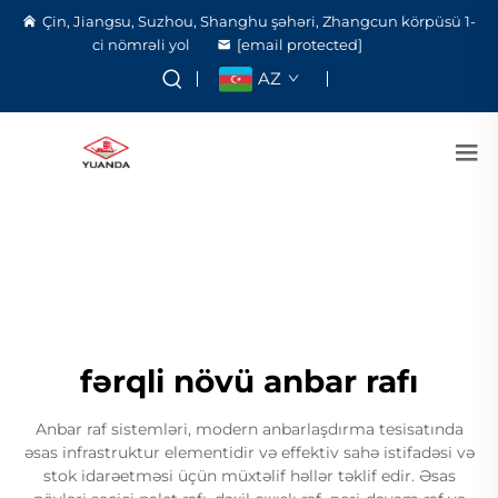
Çin, Jiangsu, Suzhou, Shanghu şəhəri, Zhangcun körpüsü 1-
ci nömrəli yol
[email protected]
AZ
fərqli növü anbar rafı
Anbar raf sistemləri, modern anbarlaşdırma tesisatında
əsas infrastruktur elementidir və effektiv sahə istifadəsi və
stok idarəetməsi üçün müxtəlif həllər təklif edir. Əsas