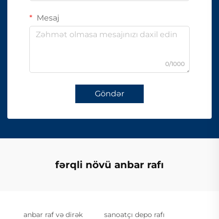
Mesaj
0/1000
Göndər
fərqli növü anbar rafı
anbar raf və dirək
sanoatçı depo rafı