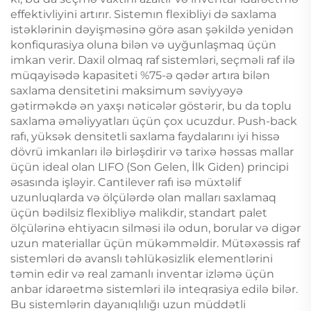
effektivliyini artırır. Sistemın flexibliyi də saxlama
istəklərinin dəyişməsinə görə asan şəkildə yenidən
konfiqurasiya oluna bilən və uyğunlaşmaq üçün
imkan verir. Daxil olmaq raf sistemləri, seçməli raf ilə
müqayisədə kapasiteti %75-ə qədər artıra bilən
saxlama densitetini maksimum səviyyəyə
gətirməkdə ən yaxşı nəticələr göstərir, bu da toplu
saxlama əməliyyatları üçün çox ucuzdur. Push-back
rafı, yüksək densitetli saxlama faydalarını iyi hissə
dövrü imkanları ilə birləşdirir və tarixə həssas mallar
üçün ideal olan LIFO (Son Gelen, İlk Giden) principi
əsasında işləyir. Cantilever rafı isə müxtəlif
uzunluqlarda və ölçülərdə olan malları saxlamaq
üçün bədilsiz flexibliyə malikdir, standart palet
ölçülərinə ehtiyacın silməsi ilə odun, borular və digər
uzun materiallar üçün mükəmməldir. Mütəxəssis raf
sistemləri də avanslı təhlükəsizlik elementlərini
təmin edir və real zamanlı inventar izləmə üçün
anbar idarəetmə sistemləri ilə inteqrasiya edilə bilər.
Bu sistemlərin dayanıqlılığı uzun müddətli