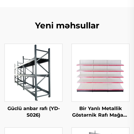
Yeni məhsullar
Güclü anbar rafı (YD-
Bir Yanlı Metallik
S026)
Göstərnik Rafı Mağaza
Rafları Satılıq YD-S003