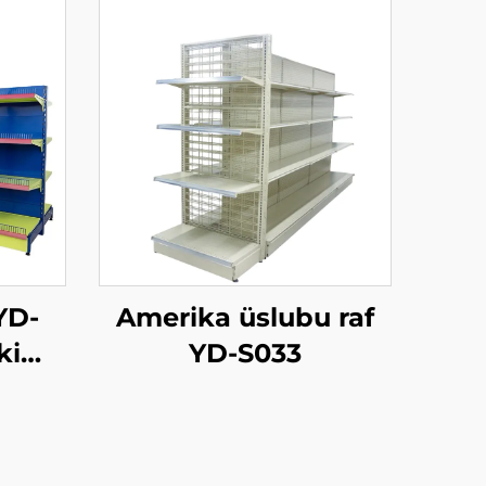
YD-
Amerika üslubu raf
ki
YD-S033
rafı
tu