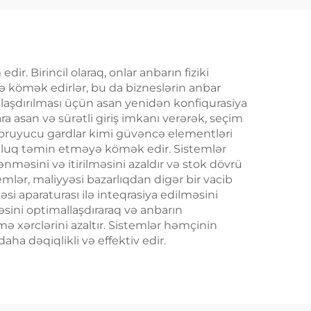
r. Birincil olaraq, onlar anbarın fiziki
ə kömək edirlər, bu da bizneslərin anbar
nlaşdırılması üçün asan yenidən konfiqurasiya
a asan və sürətli giriş imkanı verərək, seçim
ə qoruyucu gardlar kimi güvəncə elementləri
unluq təmin etməyə kömək edir. Sistemlər
məsini və itirilməsini azaldır və stok dövrü
emlər, maliyyəsi bazarlıqdan digər bir vacib
əsi aparaturası ilə inteqrasiya edilməsini
dəsini optimallaşdıraraq və anbarın
mə xərclərini azaltır. Sistemlər həmçinin
a dəqiqlikli və effektiv edir.