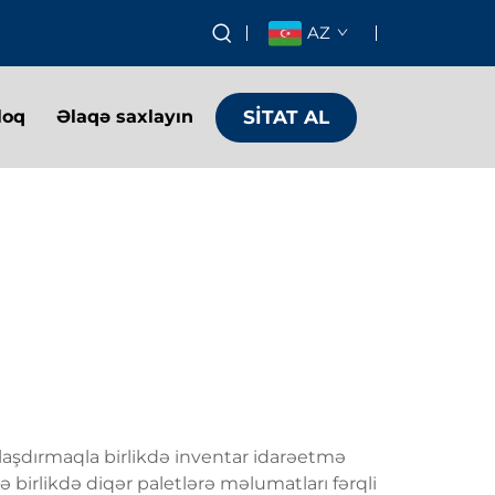
AZ
SİTAT AL
loq
Əlaqə saxlayın
allaşdırmaqla birlikdə inventar idarəetmə
ə birlikdə diqər paletlərə məlumatları fərqli