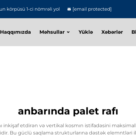
n körpüsü 1-ci nömrəli yol
[email protected]
 Haqqımızda
Məhsullar
Yüklə
Xəbərlər
B
anbarında palet rafı
ını inkişaf etdirən və vertikal kosmın istifadəsini maksim
ridir. Bu güclü saqlama strukturlarına dəstək elemntləri il