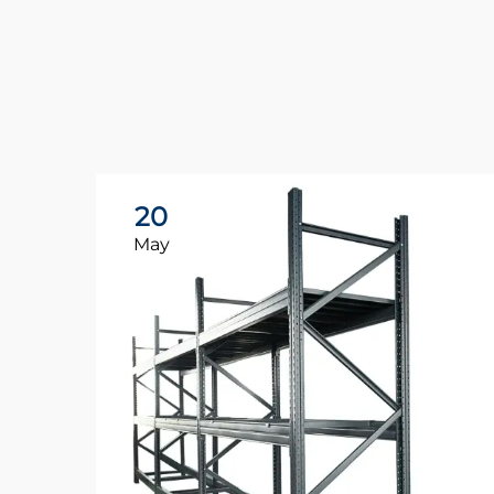
20
May