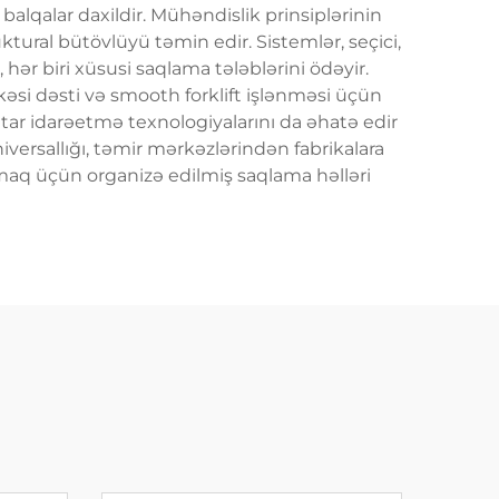
alqalar daxildir. Mühəndislik prinsiplərinin
ktural bütövlüyü təmin edir. Sistemlər, seçici,
i, hər biri xüsusi saqlama tələblərini ödəyir.
əkəsi dəsti və smooth forklift işlənməsi üçün
entar idarəetmə texnologiyalarını da əhatə edir
niversallığı, təmir mərkəzlərindən fabrikalara
rmaq üçün organizə edilmiş saqlama həlləri