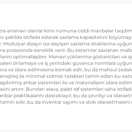
üzrə ənənəvi olanlar kimi nümunə ciddi mənbələr təqdim edi
tiv şəkildə istifadə edərək saxlama kapasitetini böyüməy
rir. Modulyar dizayn isə dəyişən saxlama istəklərinə uyğu
a prosesində esneklik verir. Bu sistemlər saxlanan mallar
eslərini optimallaşdırır. Mənəvi yüklənmə göstəriciləri v
disələri önləməyə və iş yerindəki güvəncə normlara uyğ
ına və idarə edilməsinə kömək edir, bu da məhsul zədələn
yanıqlılıq ilə minimal xidmət tələbləri təmin edən bu sist
aşdırılmış anbar sistemləri ilə və materialların idarə edilm
ni artırır. Bundan əlavə, palet raf sistemləri sahə istifa
nbar praktikalarını dəstəkləyir, bu da çevriliyi və idarəet
in edir, bu da inventar sayımı və stok idarəetməsini dah