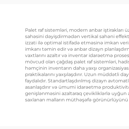
Palet raf sistemləri, modern anbar iştirakları 
sahəsini dəyişdirmədən vertikal sahəni effek
izzati ilə optimal istifadə etməsinə imkan ve
imkanı təmin edir və anbar dizayn planlaşdırm
vaxtlarını azaltır və inventar idarəetmə pros
mövcud olan çağdaş palet raf sistemləri, ha
həmçinin inventarın daha yaxşı organizasiyas
praktikalarını yaxşılaşdırır. Uzun müddətli da
faydalıdır. Standartlaşdırılmış dizayn avtomatl
asanlaşdırır və ümumi idarəetmə produktivitəsi
genişlənməsini azaltaraq çevikliklərlə uyğun a
saxlanan malların müthəşəfə görünürlüyünü təm