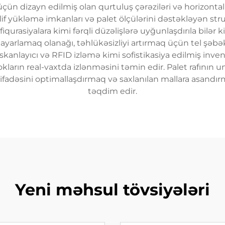
n dizayn edilmiş olan qurtuluş çərəziləri və horizontal b
lif yükləmə imkanları və palet ölçülərini dəstəkləyən stru
nfiqurasiyalara kimi fərqli düzəlişlərə uyğunlaşdırıla bilər k
n ayarlamaq olanağı, təhlükəsizliyi artırmaq üçün tel şəb
od skanlayıcı və RFID izləmə kimi sofistikasiya edilmiş inv
tokların real-vaxtda izlənməsini təmin edir. Palet rafının u
tifadəsini optimallaşdırmaq və saxlanılan mallara asandı
təqdim edir.
Yeni məhsul tövsiyələri