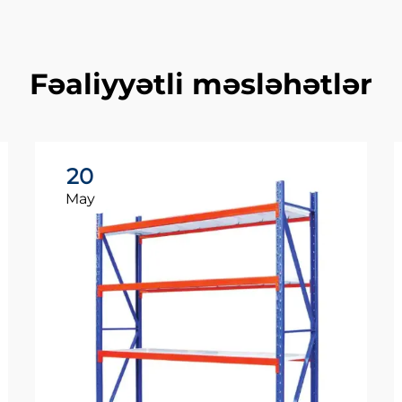
Fəaliyyətli məsləhətlər
20
May