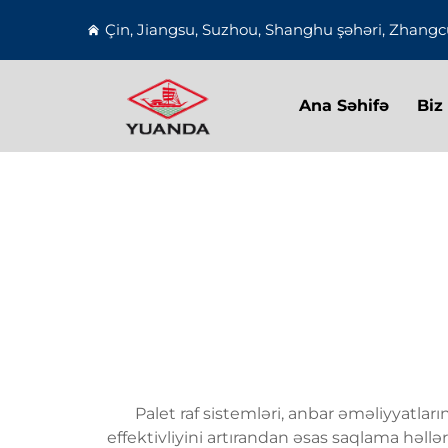
Çin, Jiangsu, Suzhou, Shanghu şəhəri, Zhangcu
Ana Səhifə
Biz
Palet raf sistemləri, anbar əməliyyatlar
effektivliyini artırandan əsas saqlama həllə