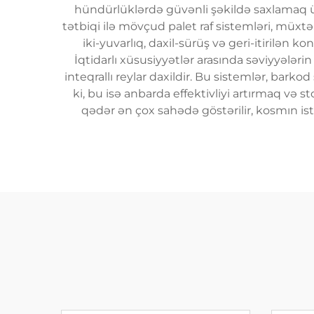
hündürlüklərdə güvənli şəkildə saxlamaq üçü
tətbiqi ilə mövçud palet raf sistemləri, müxtə
iki-yuvarlıq, daxil-sürüş və geri-itirilən ko
İqtidarlı xüsusiyyətlər arasında səviyyələri
inteqrallı reylar daxildir. Bu sistemlər, bark
ki, bu isə anbarda effektivliyi artırmaq və s
qədər ən çox sahədə göstərilir, kosmın is