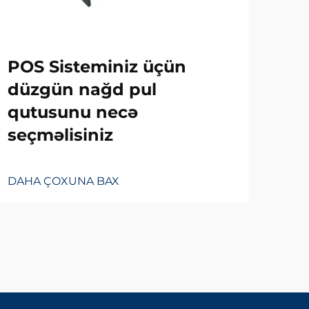
Ni
POS Sisteminiz üçün
Üç
düzgün nağd pul
Çe
qutusunu necə
seçməlisiniz
DAH
DAHA ÇOXUNA BAX