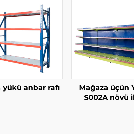
 yükü anbar rafı
Mağaza üçün 
S002A növü i
tərəflə gondola 
və sətirli qu
shelfləri