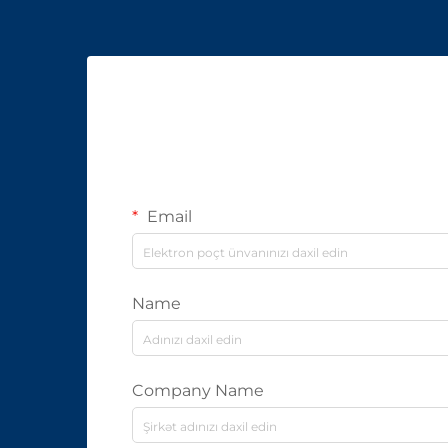
Email
Name
Company Name