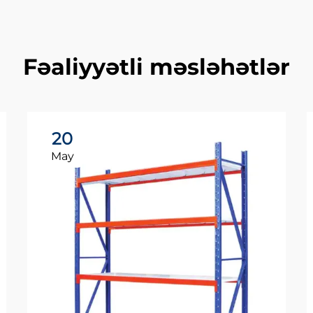
Fəaliyyətli məsləhətlər
20
May