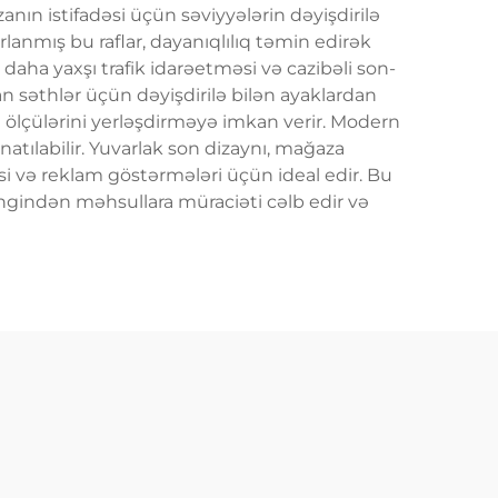
nın istifadəsi üçün səviyyələrin dəyişdirilə
rlanmış bu raflar, dayanıqlılıq təmin edirək
, daha yaxşı trafik idarəetməsi və cazibəli son-
an səthlər üçün dəyişdirilə bilən ayaklardan
l ölçülərini yerləşdirməyə imkan verir. Modern
natılabilir. Yuvarlak son dizaynı, mağaza
və reklam göstərmələri üçün ideal edir. Bu
rəngindən məhsullara müraciəti cəlb edir və