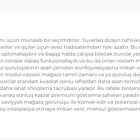
shelfləri
amı üçün münasib bir seçimdirlər. Yuvarlaq dizayn təhlükə
rilər və işçilər üçün əvəz hadisələrindən riski azaltır. Bu 
ptimallaşdırır və başqa halda çatışsa biləcək burclar yerlə
dən zonalar olaraq funksionallayıb və bu da onları rekla
 quruluşlarının asan yenidən konfiqurasiyasına imkan ve
ndən modul xassəsi mağaza təmiri zamanı və ya quruluş də
rclar standart kvadrat sonlu raflardan daha asan temizlən
ır, daha rahat shoqlama təcrübəsi yaradır. Bu rafalar bi
 Yuvarlaq sonluq kaplar premium göstərmə sahələri yaradır k
k səviyyəli mağaza görünüşü ilə kömək edir və potensial 
axşı inteqrasiya etməyə imkan verir, məhsul göstərməsini 