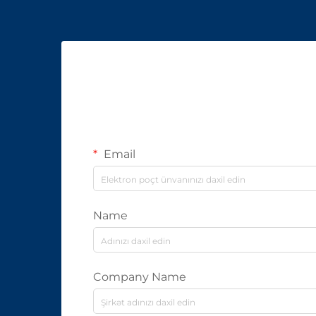
Email
Name
Company Name