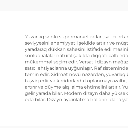
Yuvarlaq sonlu supermarket rafları, satıcı ort
səviyyəsini əhəmiyyətli şəkildə artırır və müştə
yaradaraq dükkan sahəsini istifadə edilməsini o
sonluq rafalar natural şəkildə diqqəti cəlb e
mükəmməl seçim edir. Versatil dizayn mağaza
satıcı ehtiyaclarına uyğunlaşır. Raf sistemi
təmin edir. Xidmət növü nəzərdən, yuvarlaq bu
təşviq edir və koridorlarda toplanmayı azalt
artırır və düymə alışı alma ehtimalini artırır.
gəlir yarada bilər. Modern dizayn daha yüksə
edə bilər. Dizayn aydınlatma həllərini daha y