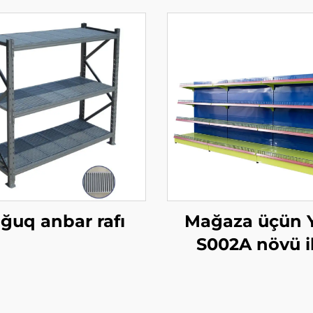
ğuq anbar rafı
Mağaza üçün 
S002A növü i
tərəflə gondola 
və sətirli qu