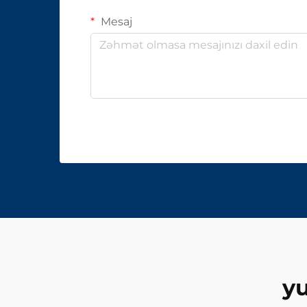
Mesaj
yu