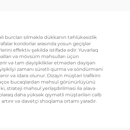
li burcları silməklə dükkanın təhlükəsizlik
rafalar koridorlar arasında yosun geçişlər
rini effektiv şəkildə istifadə edir. Yuvarlaq
m malları və mövsüm məhsulları üçün
rir və tam dəyişikliklər etmədən dəyişən
yişikliyi zamanı sürətli qurma və söndürməni
ir və idarə olunur. Dizayn müştəri trafikini
rdənəçox bucaqlardan məhsul görünürlüyünü
i, strateji məhsul yerləşdirilməsi ilə əlavə
olaraq daha yüksək qiymətli müştəriləri cəlb
artırır və davetçi shoqlama ortamı yaradır.