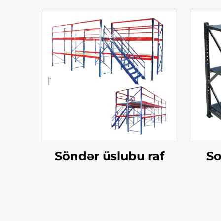
Söndər üslubu raf
So