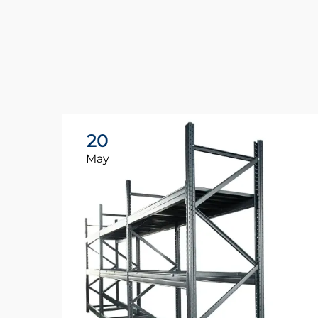
20
May