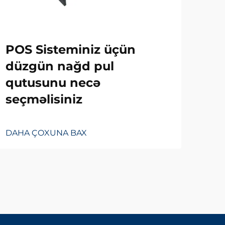
POS Sisteminiz üçün
Tə
düzgün nağd pul
Ma
qutusunu necə
İs
seçməlisiniz
Fa
DAHA ÇOXUNA BAX
DAH