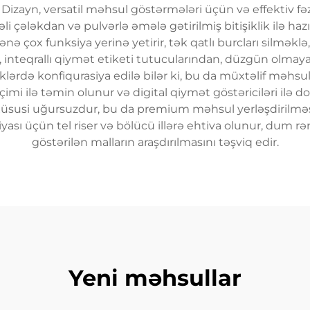
Dizayn, versatil məhsul göstərmələri üçün və effektiv fəza
li çələkdan və pulvərlə əmələ gətirilmiş bitişiklik ilə hazı
nə çox funksiya yerinə yetirir, tək qatlı burcları silməklə
i, inteqrallı qiymət etiketi tutucularından, düzgün olmay
iklərdə konfiqurasiya edilə bilər ki, bu da müxtəlif məhsu
imi ilə təmin olunur və digital qiymət göstəriciləri ilə do
susi uğursuzdur, bu da premium məhsul yerləşdirilməsi 
yası üçün tel riser və bölücü illərə ehtiva olunur, dum 
göstərilən malların araşdırılmasını təşviq edir.
Yeni məhsullar