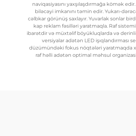
naviqasiyasını yaxşılaşdırmağa kömək edir. 
biləcəyi imkanını təmin edir. Yukarı-dərəcə
cəlbkar görünüş saxlayır. Yuvarlak sonlar birdə
kap reklam fəsilləri yaratmaqla. Raf sistem
ibarətdir və müxtəlif böyükluqlarda və derinl
versiyalar adətən LED işıqlandırması seç
düzümündəki fokus nöqtələri yaratmaqda xü
raf həlli adətən optimal məhsul organizasi