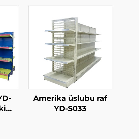
YD-
Amerika üslubu raf
ki
YD-S033
rafı
tu