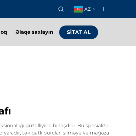
AZ
SİTAT AL
loq
Əlaqə saxlayın
afı
ionallığı güzəlliyinə birləşdirir. Bu spesializə
d yaradır, tək qatlı burcları silməyə və mağaza