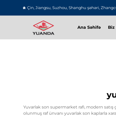
Çin, Jiangsu, Suzhou, Shanghu şəhəri, Zhangcu
Ana Səhifə
Biz
yu
Yuvarlak son supermarket rafı, modern satış gös
olunmuş raf ünvanı yuvarlak son kaplarla xarak