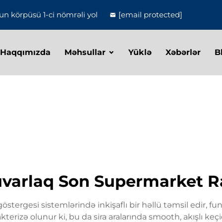
n körpüsü 1-ci nömrəli yol
[email protected]
 Haqqımızda
Məhsullar
Yüklə
Xəbərlər
B
varlaq Son Supermarket R
tergesi sistemlərində inkişaflı bir həllü təmsil edir, funks
terizə olunur ki, bu da sira aralarında smooth, akışlı keçi