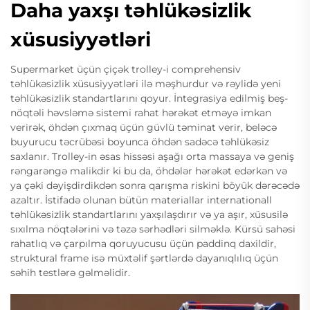
Daha yaxşı təhlükəsizlik
xüsusiyyətləri
Supermarket üçün çiçək trolley-i comprehensiv
təhlükəsizlik xüsusiyyətləri ilə məşhurdur və rəylidə yeni
təhlükəsizlik standartlarını qoyur. İntegrasiya edilmiş beş-
nöqtəli həvsləmə sistemi rahat hərəkət etməyə imkan
verirək, öhdən çıxmaq üçün güvlü təminat verir, beləcə
buyurucu təcrübəsi boyunca öhdən sadəcə təhlükəsiz
saxlanır. Trolley-in əsas hissəsi aşağı orta massaya və geniş
rəngarəngə malikdir ki bu da, öhdələr hərəkət edərkən və
ya çəki dəyişdirdikdən sonra qarışma riskini böyük dərəcədə
azaltır. İstifadə olunan bütün materiallar internationall
təhlükəsizlik standartlarını yaxşılaşdırır və ya aşır, xüsusilə
sıxılma nöqtələrini və təzə sərhədləri silməklə. Kürsü sahəsi
rahatlıq və çarpılma qoruyucusu üçün paddinq daxildir,
struktural frame isə müxtəlif şərtlərdə dayanıqlılıq üçün
səhih testlərə gəlməlidir.