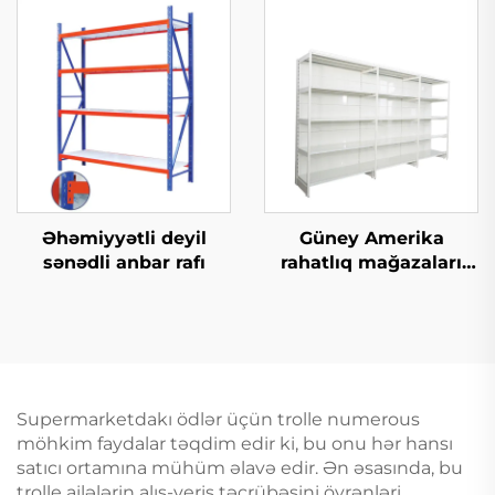
Əhəmiyyətli deyil
Güney Amerika
sənədli anbar rafı
rahatlıq mağazaları
üçün bir tərəfli
supermarket rafı YD-
S008
Supermarketdakı ödlər üçün trolle numerous
möhkim faydalar təqdim edir ki, bu onu hər hansı
satıcı ortamına mühüm əlavə edir. Ən əsasında, bu
trolle ailələrin alış-veriş təcrübəsini öyrənləri