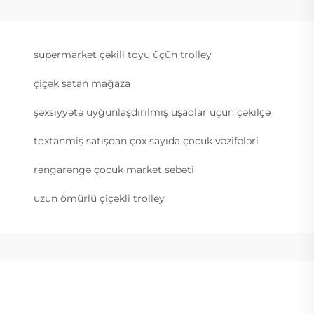
supermarket çəkili toyu üçün trolley
çiçək satan mağaza
şəxsiyyətə uyğunlaşdırılmış uşaqlar üçün çəkilçə
toxtanmiş satışdan çox sayıda çocuk vəzifələri
rəngarəngə çocuk market sebəti
uzun ömürlü çiçəkli trolley