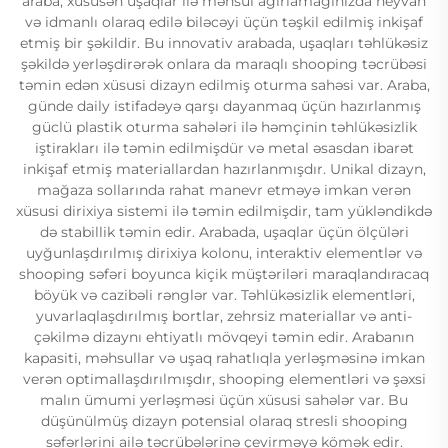
araba, xüsusən uşaqlar ilə məhsul ağırlamağınızda heyvan
və idmanlı olaraq edilə biləcəyi üçün təşkil edilmiş inkişaf
etmiş bir şəkildir. Bu innovativ arabada, uşaqları təhlükəsiz
şəkildə yerləşdirərək onlara da maraqlı shooping təcrübəsi
təmin edən xüsusi dizayn edilmiş oturma sahəsi var. Araba,
günde daily istifadəyə qarşı dayanmaq üçün hazırlanmış
güclü plastik oturma sahələri ilə həmçinin təhlükəsizlik
iştirakları ilə təmin edilmişdür və metal əsasdan ibarət
inkişaf etmiş materiallardan hazırlanmışdır. Unikal dizayn,
mağaza sollarında rahat manevr etməyə imkan verən
xüsusi dirixiya sistemi ilə təmin edilmişdir, tam yükləndikdə
də stabillik təmin edir. Arabada, uşaqlar üçün ölçüləri
uyğunlaşdırılmış dirixiya kolonu, interaktiv elementlər və
shooping səfəri boyunca kiçik müştəriləri maraqlandıracaq
böyük və cazibəli rənglər var. Təhlükəsizlik elementləri,
yuvarlaqlaşdırılmış bortlar, zehrsiz materiallar və anti-
çəkilmə dizaynı ehtiyatlı mövqeyi təmin edir. Arabanın
kapasiti, məhsullar və uşaq rahatlıqla yerləşməsinə imkan
verən optimallaşdırılmışdır, shooping elementləri və şəxsi
malın ümumi yerləşməsi üçün xüsusi sahələr var. Bu
düşünülmüş dizayn potensial olaraq stresli shooping
səfərlərini ailə təcrübələrinə çevirməyə kömək edir.