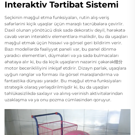
Interaktiv Tərtibat Sistemi
Seçkinin məşğul etmə funksiyaları, rutin alış-veriş
səfərlərini kiçik uşaqlar üçün maraqlı təcrübələrə çevirlir.
Daxil olunan yönötücü disk sadə dekorativ deyil, hərəkətə
cavab verən interaktiv elementlərə malikdir, bu da uşaqları
məşğul etmək üçün hissəvi və görsel geri bildirim verir.
Bazı modellərdə fəaliyyət paneli var, bu panel dönmə
yaradıcı elementləri, düymələri və ya sadə bulmacaları
əhatəyə alır ki, bu da kiçik uşaqların nəzərini çəkərək细分
motor becerikliliyini inkişaf etdirir. Dizayn parlak, uşaqlara
uyğun rənglər və forması ilə görsel maraqlandırma və
fantastika dünyası yaradır. Bu məşğul etmə funksiyaları
strategik olaraq yerləşdirilmişdir ki, bu da uşaqları
təhlükəsizlikdə saxlayır və alınış-verinish aktivitələrindən
uzaklaşma və ya onu pozma cümləsindən qoruyur.