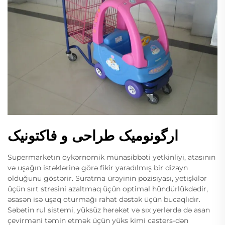
ارگونومیک طراحی و فاکتونیک
Supermarketın öykərnomik münasibbəti yetkinliyi, atasının
və uşağın istəklərinə görə fikir yaradılmış bir dizayn
olduğunu göstərir. Suratma ürəyinin pozisiyası, yetişkilər
üçün sırt stresini azaltmaq üçün optimal hündürlükdədir,
əsasən isə uşaq oturmağı rahat dəstək üçün bucaqlıdır.
Səbətin rul sistemi, yüksüz hərəkət və sıx yerlərdə də asan
çevirməni təmin etmək üçün yüks kimi casters-dən