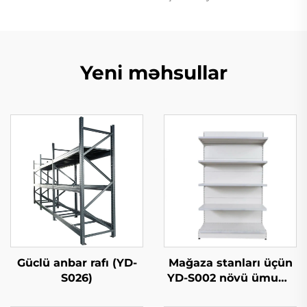
Yeni məhsullar
Güclü anbar rafı (YD-
Mağaza stanları üçün
S026)
YD-S002 növü ümumi
tərəf göstəriliş rafı