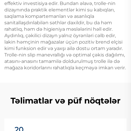
effektiv investisiya edir. Bundan əlavə, trolle-nin
dizaynında praktik elementlər kimi su kabıqları,
saqlama kompartemanları və asanlıqla
sanitallaşdırılabilən səthlər daxildir, bu da həm
rahatlıq, həm də higieniya məslələrini həll edir.
Aydınlıq, çəkilici dizayn yalnız öyrənləri cəlb edir,
lakin həmçinin mağazalar üçün pozitiv brend elçisi
kimi funksion edir və yaxşı ailə dostu ortam yaradır.
Trolle-nin slip manevrallığı və optimal çəkis dağılımı,
atasını-anasını tamamilə doldurulmuş trolle ilə də
mağaza koridorlarını rahatlıqla keçməyə imkan verir.
Təlimatlar və püf nöqtələr
20