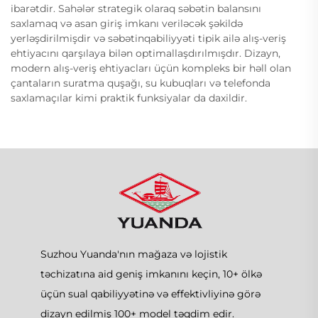
ibarətdir. Sahələr strategik olaraq səbətin balansını
saxlamaq və asan giriş imkanı veriləcək şəkildə
yerləşdirilmişdir və səbətinqabiliyyəti tipik ailə alış-veriş
ehtiyacını qarşılaya bilən optimallaşdırılmışdır. Dizayn,
modern alış-veriş ehtiyacları üçün kompleks bir həll olan
çantaların suratma quşağı, su kubuqları və telefonda
saxlamaçılar kimi praktik funksiyalar da daxildir.
Suzhou Yuanda'nın mağaza və lojistik
təchizatına aid geniş imkanını keçin, 10+ ölkə
üçün sual qabiliyyətinə və effektivliyinə görə
dizayn edilmiş 100+ model təqdim edir.