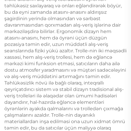
təhlükəsiz saxlayaraq və onları eğləndirərək böyür,
bu da eyni zamanda atasını-anasını aldırışsız
şagirdinin yerində olmasından və sərbəst
davranmasından qorxmadan alış-veriş işlərinə dair
mərkəziləşdirə bilirlər. Ergonomik dizayn hem
atasını-anasını, hem də öyrəni üçün düzgün
pozasiya təmin edir, uzun müddətli alış-veriş
seanslarında fiziki yükü azaltır. Trolle-nin iki məqsədli
xassəsi, hem alış-veriş trollesi, hem də eğləncə
mərkəzi kimi funksion etməsi, satıcıların daha ailə
dostu atmosfer yaradmasını və müştəri sadəcələyini
və alış-veriş müddətini artırmağını təmin edir.
Təhlükəsizlik növü ilə bağlı olaraq, inteqrallı
qeyriçatdırıcı sistem və stabil dizayn tradisional alış-
veriş trolleləri ilə əlaqədar olan ümumi hadisələri
dayandırır, hal-hazırda eğləncə elementləri
öyrənlərin ayakda qalmalarını və trolledən çıxmağa
çalışmalarını azaldır. Trolle-nin dayanıklı
materiallardan inşa edilməsi ona uzun xidmət ömrü
təmin edir, bu da satıcılar üçün maliyyə olaraq