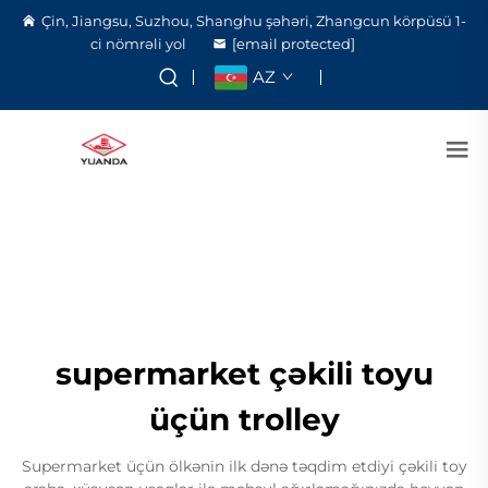
Çin, Jiangsu, Suzhou, Shanghu şəhəri, Zhangcun körpüsü 1-
ci nömrəli yol
[email protected]
AZ
supermarket çəkili toyu
üçün trolley
Supermarket üçün ölkənin ilk dənə təqdim etdiyi çəkili toy