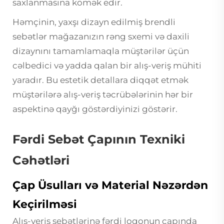
saxlanmasına kömək edir.
Həmçinin, yaxşı dizayn edilmiş brendli
sebətlər mağazanızın rəng sxemi və daxili
dizaynını tamamlamaqla müştərilər üçün
cəlbedici və yadda qalan bir alış-veriş mühiti
yaradır. Bu estetik detallara diqqət etmək
müştərilərə alış-veriş təcrübələrinin hər bir
aspektinə qayğı göstərdiyinizi göstərir.
Fərdi Sebət Çapının Texniki
Cəhətləri
Çap Üsulları və Material Nəzərdən
Keçirilməsi
Alış-veriş sebətlərinə fərdi loqonun çapında