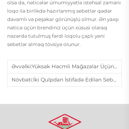
olsa da, nəticələr ümumiyyətlə istehsal zamanı
loqo ilə birlikdə hazırlanmış sebetlər qədər
davamlı və peşəkar görünüşlü olmur. Ən yaxşı
nəticə üçün brendiniz üçün xüsusi olaraq
nəzərdə tutulmuş fərdi loqolu çaplı yeni
sebetlər almaq tövsiyə olunur.
Əvvəlki:
Yüksək Həcmli Mağazalar Üçün Güclü Tələzarlar
Növbəti:
İki Qulpdan İstifadə Edilən Sebetlər Daha Rahatdır?