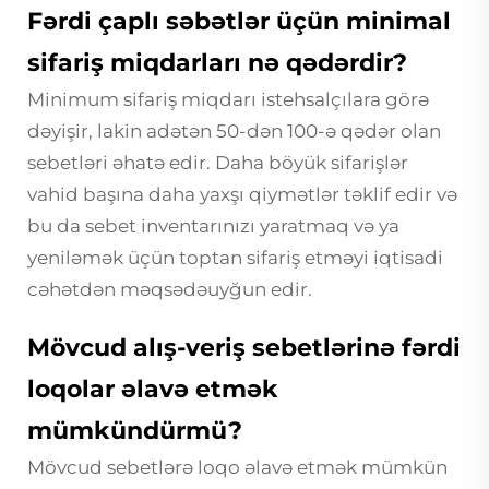
Fərdi çaplı səbətlər üçün minimal
sifariş miqdarları nə qədərdir?
Minimum sifariş miqdarı istehsalçılara görə
dəyişir, lakin adətən 50-dən 100-ə qədər olan
sebetləri əhatə edir. Daha böyük sifarişlər
vahid başına daha yaxşı qiymətlər təklif edir və
bu da sebet inventarınızı yaratmaq və ya
yeniləmək üçün toptan sifariş etməyi iqtisadi
cəhətdən məqsədəuyğun edir.
Mövcud alış-veriş sebetlərinə fərdi
loqolar əlavə etmək
mümkündürmü?
Mövcud sebetlərə loqo əlavə etmək mümkün