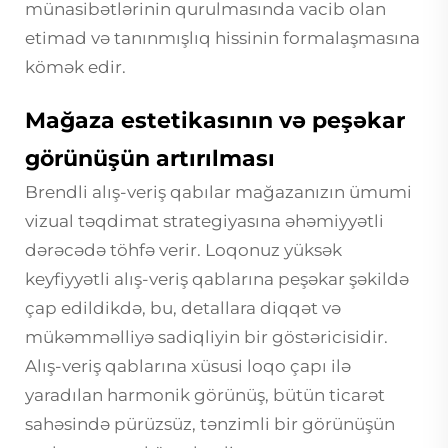
münasibətlərinin qurulmasında vacib olan
etimad və tanınmışlıq hissinin formalaşmasına
kömək edir.
Mağaza estetikasının və peşəkar
görünüşün artırılması
Brendli alış-veriş qabılar mağazanızın ümumi
vizual təqdimat strategiyasına əhəmiyyətli
dərəcədə töhfə verir. Loqonuz yüksək
keyfiyyətli alış-veriş qablarına peşəkar şəkildə
çap edildikdə, bu, detallara diqqət və
mükəmməlliyə sadiqliyin bir göstəricisidir.
Alış-veriş qablarına xüsusi loqo çapı ilə
yaradılan harmonik görünüş, bütün ticarət
sahəsində pürüzsüz, tənzimli bir görünüşün