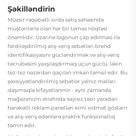
Şəkilləndirin
Müasir rəqabətli xırda satış sahəsində
müştərilərlə olan hər bir təmas nöqtəsi
önəmlidir. Üzərinə logonun çap edilməsi ilə
fərdiləşdirilmiş
alış-veriş sebətləri
brend
identifikasiyasını gücləndirmək və alış-veriş
təcrübəsini yaxşılaşdırmaq üçün güclü, lakin
tez-tez nəzərdən qaçılan imkan təmsil edir. Bu
şəxsiyyətləndirilmiş sebətlər yalnız malları
daşımaqla kifayətlənmir - eyni zamanda
mağazanızın ətrafında sayısız təsir yaradan
hərəkətli reklam panelləri kimi xidmət göstərir
və alış-veriş edənlərə praktik funksionallıq
təmin edir.