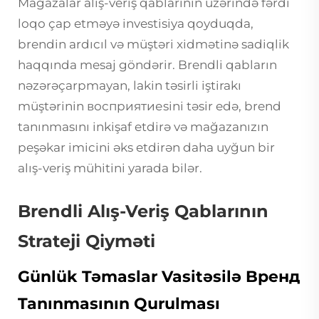
Mağazalar alış-veriş qablarının üzərində fərdi
loqo çap etməyə investisiya qoyduqda,
brendin ardıcıl və müştəri xidmətinə sadiqlik
haqqında mesaj göndərir. Brendli qabların
nəzərəçarpmayan, lakin təsirli iştirakı
müştərinin восприятиеsini təsir edə, brend
tanınmasını inkişaf etdirə və mağazanızın
peşəkar imicini əks etdirən daha uyğun bir
alış-veriş mühitini yarada bilər.
Brendli Alış-Veriş Qablarının
Strateji Qiyməti
Günlük Təmaslar Vasitəsilə Bренд
Tanınmasının Qurulması