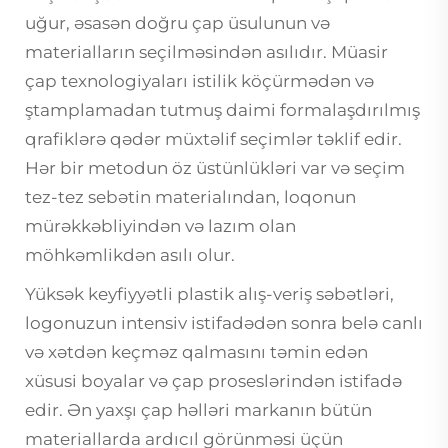
uğur, əsasən doğru çap üsulunun və
materialların seçilməsindən asılıdır. Müasir
çap texnologiyaları istilik köçürmədən və
ştamplamadan tutmuş daimi formalaşdırılmış
qrafiklərə qədər müxtəlif seçimlər təklif edir.
Hər bir metodun öz üstünlükləri var və seçim
tez-tez sebətin materialından, loqonun
mürəkkəbliyindən və lazım olan
möhkəmlikdən asılı olur.
Yüksək keyfiyyətli plastik alış-veriş səbətləri,
logonuzun intensiv istifadədən sonra belə canlı
və xətdən keçməz qalmasını təmin edən
xüsusi boyalar və çap proseslərindən istifadə
edir. Ən yaxşı çap həlləri markanın bütün
materiallarda ardıcıl görünməsi üçün