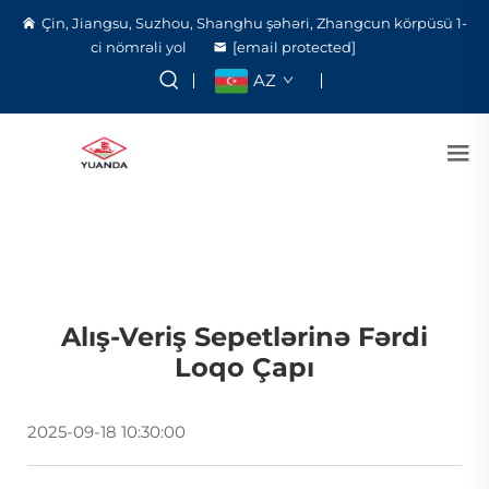
Çin, Jiangsu, Suzhou, Shanghu şəhəri, Zhangcun körpüsü 1-
ci nömrəli yol
[email protected]
AZ
Alış-Veriş Sepetlərinə Fərdi
Loqo Çapı
2025-09-18 10:30:00