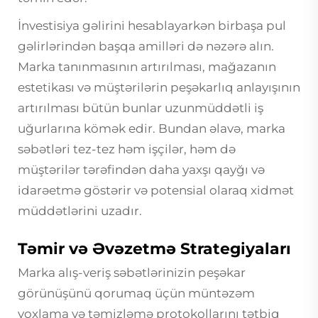
İnvestisiya gəlirini hesablayarkən birbaşa pul
gəlirlərindən başqa amilləri də nəzərə alın.
Marka tanınmasının artırılması, mağazanın
estetikası və müştərilərin peşəkarlıq anlayışının
artırılması bütün bunlar uzunmüddətli iş
uğurlarına kömək edir. Bundan əlavə, marka
səbətləri tez-tez həm işçilər, həm də
müştərilər tərəfindən daha yaxşı qayğı və
idarəetmə göstərir və potensial olaraq xidmət
müddətlərini uzadır.
Təmir və Əvəzetmə Strategiyaları
Marka alış-veriş səbətlərinizin peşəkar
görünüşünü qorumaq üçün müntəzəm
yoxlama və təmizləmə protokollarını tətbiq