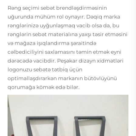
Rəng seçimi sebət brendləşdirməsinin
uğurunda mühüm rol oynayır. Dəqiq marka
rənglərinizə uyğunlaşmaq vacib olsa da, bu
rənglərin sebət materialına yaxşı təsir etməsini
və mağaza işıqlandırma şəraitində
cəlbediciliyini saxlamasını təmin etmək eyni
dərəcədə vacibdir. Peşəkar dizayn xidmətləri
logonuzu sebətə tətbiq üçün
optimallaşdırarkən markanın bütövlüyünü
qorumağa kömək edə bilər.