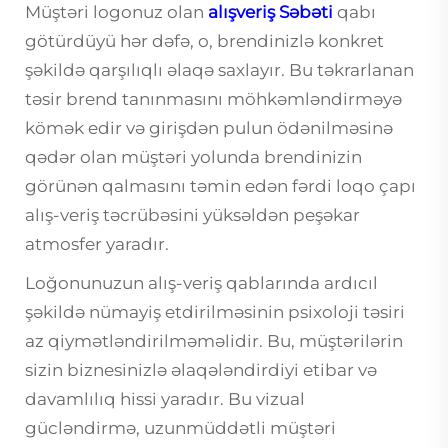
Müştəri logonuz olan
alışveriş Səbəti
qabı
götürdüyü hər dəfə, o, brendinizlə konkret
şəkildə qarşılıqlı əlaqə saxlayır. Bu təkrarlanan
təsir brend tanınmasını möhkəmləndirməyə
kömək edir və girişdən pulun ödənilməsinə
qədər olan müştəri yolunda brendinizin
görünən qalmasını təmin edən fərdi loqo çapı
alış-veriş təcrübəsini yüksəldən peşəkar
atmosfer yaradır.
Loğonunuzun alış-veriş qablarında ardıcıl
şəkildə nümayiş etdirilməsinin psixoloji təsiri
az qiymətləndirilməməlidir. Bu, müştərilərin
sizin biznesinizlə əlaqələndirdiyi etibar və
davamlılıq hissi yaradır. Bu vizual
gücləndirmə, uzunmüddətli müştəri