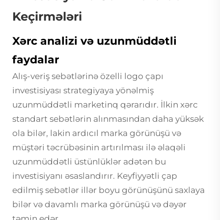
Keçirmələri
Xərc analizi və uzunmüddətli
faydalar
Alış-veriş sebətlərinə özelli logo çapı
investisiyası strategiyaya yönəlmiş
uzunmüddətli marketinq qərarıdır. İlkin xərc
standart sebətlərin alınmasından daha yüksək
ola bilər, lakin ardıcıl marka görünüşü və
müştəri təcrübəsinin artırılması ilə əlaqəli
uzunmüddətli üstünlüklər adətən bu
investisiyanı əsaslandırır. Keyfiyyətli çap
edilmiş sebətlər illər boyu görünüşünü saxlaya
bilər və davamlı marka görünüşü və dəyər
təmin edər.