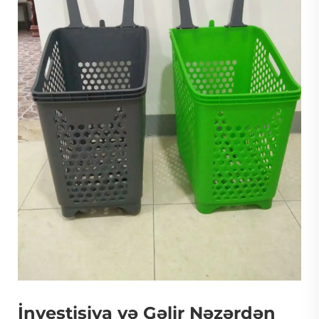
İnvestisiya və Gəlir Nəzərdən