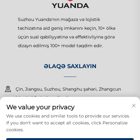
Suzhou Yuanda'nın mağaza və lojistik
təchizatına aid geniş imkanını keçin, 10+ ölkə
üçün sual qabiliyyətinə və effektivliyinə görə
dizayn edilmiş 100+ model təqdim edir.
ƏLAQƏ SAXLAYIN
Çin, Jiangsu, Suzhou, Shanghu şəhəri, Zhangcun
körpüsü 1-ci nömrəli yol
We value your privacy
+86-15150179453
We use cookies and similar tools to provide our services.
If you don't want to accept all cookies, click Personalize
[email protected]
cookies.