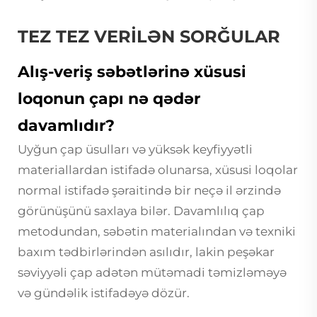
TEZ TEZ VERİLƏN SORĞULAR
Alış-veriş səbətlərinə xüsusi
loqonun çapı nə qədər
davamlıdır?
Uyğun çap üsulları və yüksək keyfiyyətli
materiallardan istifadə olunarsa, xüsusi loqolar
normal istifadə şəraitində bir neçə il ərzində
görünüşünü saxlaya bilər. Davamlılıq çap
metodundan, səbətin materialından və texniki
baxım tədbirlərindən asılıdır, lakin peşəkar
səviyyəli çap adətən mütəmadi təmizləməyə
və gündəlik istifadəyə dözür.