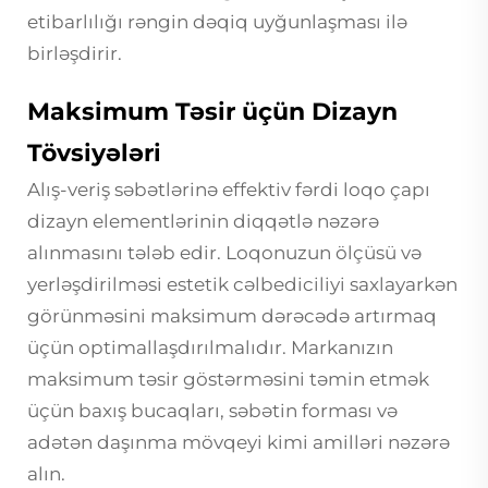
etibarlılığı rəngin dəqiq uyğunlaşması ilə
birləşdirir.
Maksimum Təsir üçün Dizayn
Tövsiyələri
Alış-veriş səbətlərinə effektiv fərdi loqo çapı
dizayn elementlərinin diqqətlə nəzərə
alınmasını tələb edir. Loqonuzun ölçüsü və
yerləşdirilməsi estetik cəlbediciliyi saxlayarkən
görünməsini maksimum dərəcədə artırmaq
üçün optimallaşdırılmalıdır. Markanızın
maksimum təsir göstərməsini təmin etmək
üçün baxış bucaqları, səbətin forması və
adətən daşınma mövqeyi kimi amilləri nəzərə
alın.