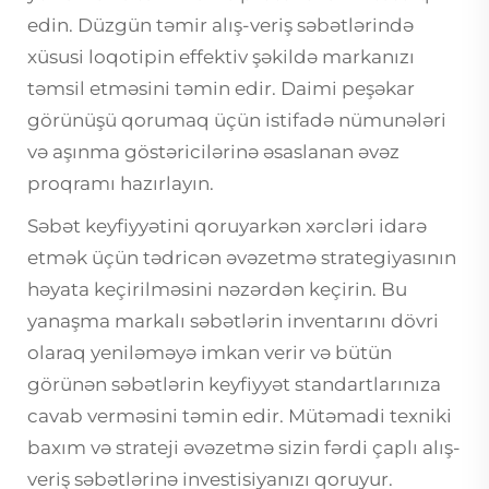
edin. Düzgün təmir alış-veriş səbətlərində
xüsusi loqotipin effektiv şəkildə markanızı
təmsil etməsini təmin edir. Daimi peşəkar
görünüşü qorumaq üçün istifadə nümunələri
və aşınma göstəricilərinə əsaslanan əvəz
proqramı hazırlayın.
Səbət keyfiyyətini qoruyarkən xərcləri idarə
etmək üçün tədricən əvəzetmə strategiyasının
həyata keçirilməsini nəzərdən keçirin. Bu
yanaşma markalı səbətlərin inventarını dövri
olaraq yeniləməyə imkan verir və bütün
görünən səbətlərin keyfiyyət standartlarınıza
cavab verməsini təmin edir. Mütəmadi texniki
baxım və strateji əvəzetmə sizin fərdi çaplı alış-
veriş səbətlərinə investisiyanızı qoruyur.