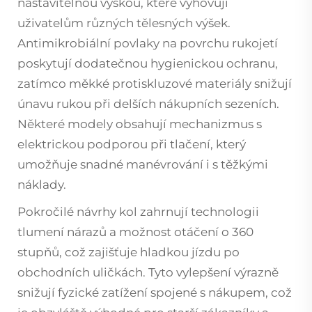
nastavitelnou výškou, které vyhovují
uživatelům různých tělesných výšek.
Antimikrobiální povlaky na povrchu rukojetí
poskytují dodatečnou hygienickou ochranu,
zatímco měkké protiskluzové materiály snižují
únavu rukou při delších nákupních sezeních.
Některé modely obsahují mechanizmus s
elektrickou podporou při tlačení, který
umožňuje snadné manévrování i s těžkými
náklady.
Pokročilé návrhy kol zahrnují technologii
tlumení nárazů a možnost otáčení o 360
stupňů, což zajišťuje hladkou jízdu po
obchodních uličkách. Tyto vylepšení výrazně
snižují fyzické zatížení spojené s nákupem, což