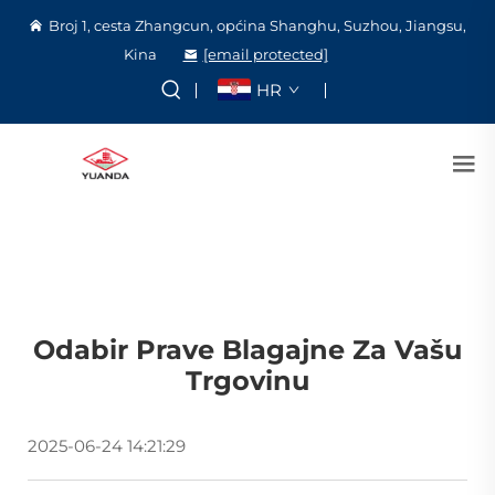
Broj 1, cesta Zhangcun, općina Shanghu, Suzhou, Jiangsu,
Kina
[email protected]
HR
Odabir Prave Blagajne Za Vašu
Trgovinu
2025-06-24 14:21:29