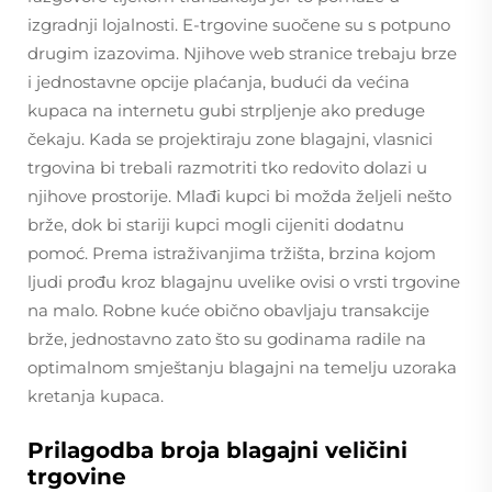
izgradnji lojalnosti. E-trgovine suočene su s potpuno
drugim izazovima. Njihove web stranice trebaju brze
i jednostavne opcije plaćanja, budući da većina
kupaca na internetu gubi strpljenje ako preduge
čekaju. Kada se projektiraju zone blagajni, vlasnici
trgovina bi trebali razmotriti tko redovito dolazi u
njihove prostorije. Mlađi kupci bi možda željeli nešto
brže, dok bi stariji kupci mogli cijeniti dodatnu
pomoć. Prema istraživanjima tržišta, brzina kojom
ljudi prođu kroz blagajnu uvelike ovisi o vrsti trgovine
na malo. Robne kuće obično obavljaju transakcije
brže, jednostavno zato što su godinama radile na
optimalnom smještanju blagajni na temelju uzoraka
kretanja kupaca.
Prilagodba broja blagajni veličini
trgovine