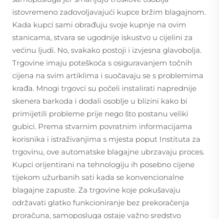
istovremeno zadovoljavajući kupce bržim blagajnom.
Kada kupci sami obrađuju svoje kupnje na ovim
stanicama, stvara se ugodnije iskustvo u cijelini za
većinu ljudi. No, svakako postoji i izvjesna glavobolja.
Trgovine imaju poteškoća s osiguravanjem točnih
cijena na svim artiklima i suočavaju se s problemima
krađa. Mnogi trgovci su počeli instalirati naprednije
skenera barkoda i dodali osoblje u blizini kako bi
primijetili probleme prije nego što postanu veliki
gubici. Prema stvarnim povratnim informacijama
korisnika i istraživanjima s mjesta poput Instituta za
trgovinu, ove automatske blagajne ubrzavaju proces.
Kupci orijentirani na tehnologiju ih posebno cijene
tijekom užurbanih sati kada se konvencionalne
blagajne zapuste. Za trgovine koje pokušavaju
održavati glatko funkcioniranje bez prekoračenja
proračuna, samoposluga ostaje važno sredstvo