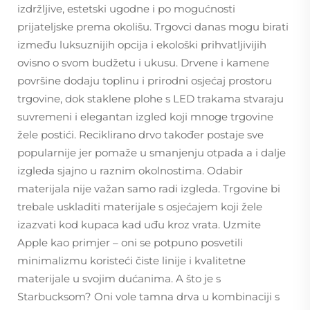
izdržljive, estetski ugodne i po mogućnosti
prijateljske prema okolišu. Trgovci danas mogu birati
između luksuznijih opcija i ekološki prihvatljivijih
ovisno o svom budžetu i ukusu. Drvene i kamene
površine dodaju toplinu i prirodni osjećaj prostoru
trgovine, dok staklene plohe s LED trakama stvaraju
suvremeni i elegantan izgled koji mnoge trgovine
žele postići. Reciklirano drvo također postaje sve
popularnije jer pomaže u smanjenju otpada a i dalje
izgleda sjajno u raznim okolnostima. Odabir
materijala nije važan samo radi izgleda. Trgovine bi
trebale uskladiti materijale s osjećajem koji žele
izazvati kod kupaca kad uđu kroz vrata. Uzmite
Apple kao primjer – oni se potpuno posvetili
minimalizmu koristeći čiste linije i kvalitetne
materijale u svojim dućanima. A što je s
Starbucksom? Oni vole tamna drva u kombinaciji s