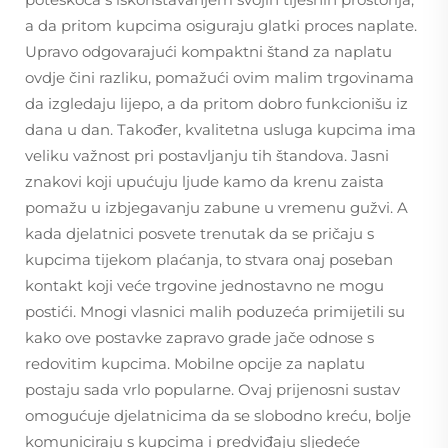
a da pritom kupcima osiguraju glatki proces naplate.
Upravo odgovarajući kompaktni štand za naplatu
ovdje čini razliku, pomažući ovim malim trgovinama
da izgledaju lijepo, a da pritom dobro funkcionišu iz
dana u dan. Također, kvalitetna usluga kupcima ima
veliku važnost pri postavljanju tih štandova. Jasni
znakovi koji upućuju ljude kamo da krenu zaista
pomažu u izbjegavanju zabune u vremenu gužvi. A
kada djelatnici posvete trenutak da se pričaju s
kupcima tijekom plaćanja, to stvara onaj poseban
kontakt koji veće trgovine jednostavno ne mogu
postići. Mnogi vlasnici malih poduzeća primijetili su
kako ove postavke zapravo grade jače odnose s
redovitim kupcima. Mobilne opcije za naplatu
postaju sada vrlo popularne. Ovaj prijenosni sustav
omogućuje djelatnicima da se slobodno kreću, bolje
komuniciraju s kupcima i predviđaju sljedeće