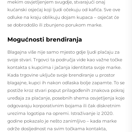
mekim osvjetljenjem svugdje, stvarajući onaj
kućanski osjećaj koji ljudi očekuju od kafića. Sve ove
odluke na kraju oblikuju dojam kupaca – osjećat će
se dobrodošlo ili zbunjeno porukom marke.
Mogućnosti brendiranja
Blagajna više nije samo mjesto gdje ljudi plaćaju za
svoje stvari. Trgovci ta područja vide kao važne točke
kontakta s kupcima i jačanja identiteta svoje marke.
Kada trgovine uključe svoje brendiranje u prostor
blagajne, kupci ih nakon odlaska bolje zapamte. To se
postiže kroz stvari poput prilagođenih znakova pokraj
uređaja za plaćanje, posebnih shema osvjetljenja koje
odgovaraju korporativnim bojama ili čak diskretnim
urezima logotipa na opremi. Istraživanje iz 2020.
godine pokazalo je nešto zanimljivo – kada marke
održe dosljednost na svim točkama kontakta,