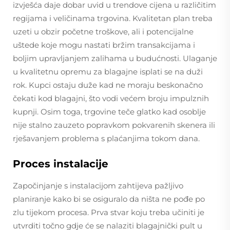
izvješća daje dobar uvid u trendove cijena u različitim
regijama i veličinama trgovina. Kvalitetan plan treba
uzeti u obzir početne troškove, ali i potencijalne
uštede koje mogu nastati bržim transakcijama i
boljim upravljanjem zalihama u budućnosti. Ulaganje
u kvalitetnu opremu za blagajne isplati se na duži
rok. Kupci ostaju duže kad ne moraju beskonačno
čekati kod blagajni, što vodi većem broju impulznih
kupnji. Osim toga, trgovine teče glatko kad osoblje
nije stalno zauzeto popravkom pokvarenih skenera ili
rješavanjem problema s plaćanjima tokom dana.
Proces instalacije
Započinjanje s instalacijom zahtijeva pažljivo
planiranje kako bi se osiguralo da ništa ne pođe po
zlu tijekom procesa. Prva stvar koju treba učiniti je
utvrditi točno gdje će se nalaziti blagajnički pult u