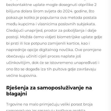
bezkontaktne uplate mogle dosegnuti otprilike 2
bilijuna dolara širom svijeta do 2024. godine, što
pokazuje koliko je popularna ova metoda postala
među kupcima i vlasnicima poslovnih subjekata.
Gledajući unaprijed, prostor za poboljšanja i dalje
postoji. Možda ćemo vidjeti biometrijske uplate gdje
bi prsti ili lice potpuno zamijenili kartice, kao i
naprednije opcije digitalnog novčika. Ove promjene
obećavaju učiniti cijeli proces naplate još
učinkovitijim, dok će se istovremeno unapređivati i
ono što se događa iza tih pultova gdje završavaju
većine kupovina.
Rješenja za samoposluživanje na
blagajni
Trgovine na malo primjećuju veliki porast broja
samoposluga jer smanjuju troškove osoblja