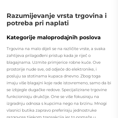
Razumijevanje vrsta trgovina i
potreba pri naplati
Kategorije maloprodajnih poslova
Trgovina na malo dijeli se na različite vrste, a svaka
zahtijeva prilagođeni pristup kada je riječ o
blagajnama. Uzmite primjerice robne kuće. Ove
prostorije nude sve, od odjeće do elektronike, i
posluju sa stotinama kupaca dnevno. Zbog toga
imaju više blagajni koje rade istovremeno, samo da bi
se izbjegle dugačke redove. Specijalizirane trgovine
funkcioniraju drukčije. One se više fokusiraju na
izgradnju odnosa s kupcima nego na brzinu. Mnogi
vlasnici butika zapravo preferiraju jednostruke
razgovore tijekom transakcija jer to pomaže u