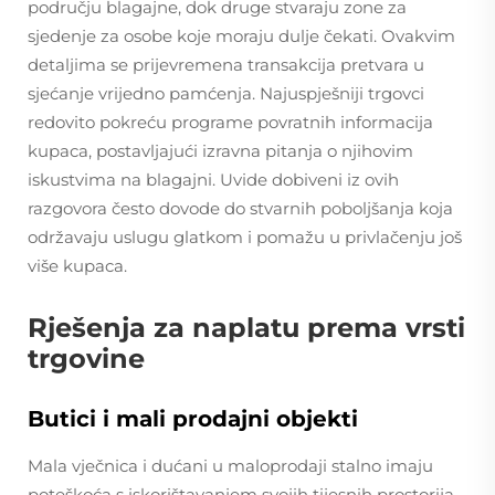
području blagajne, dok druge stvaraju zone za
sjedenje za osobe koje moraju dulje čekati. Ovakvim
detaljima se prijevremena transakcija pretvara u
sjećanje vrijedno pamćenja. Najuspješniji trgovci
redovito pokreću programe povratnih informacija
kupaca, postavljajući izravna pitanja o njihovim
iskustvima na blagajni. Uvide dobiveni iz ovih
razgovora često dovode do stvarnih poboljšanja koja
održavaju uslugu glatkom i pomažu u privlačenju još
više kupaca.
Rješenja za naplatu prema vrsti
trgovine
Butici i mali prodajni objekti
Mala vječnica i dućani u maloprodaji stalno imaju
poteškoća s iskorištavanjem svojih tijesnih prostorija,