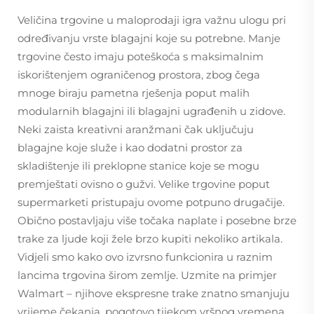
Veličina trgovine u maloprodaji igra važnu ulogu pri
određivanju vrste blagajni koje su potrebne. Manje
trgovine često imaju poteškoća s maksimalnim
iskorištenjem ograničenog prostora, zbog čega
mnoge biraju pametna rješenja poput malih
modularnih blagajni ili blagajni ugrađenih u zidove.
Neki zaista kreativni aranžmani čak uključuju
blagajne koje služe i kao dodatni prostor za
skladištenje ili preklopne stanice koje se mogu
premještati ovisno o gužvi. Velike trgovine poput
supermarketi pristupaju ovome potpuno drugačije.
Obično postavljaju više točaka naplate i posebne brze
trake za ljude koji žele brzo kupiti nekoliko artikala.
Vidjeli smo kako ovo izvrsno funkcionira u raznim
lancima trgovina širom zemlje. Uzmite na primjer
Walmart – njihove ekspresne trake znatno smanjuju
vrijeme čekanja, pogotovo tijekom vršnog vremena