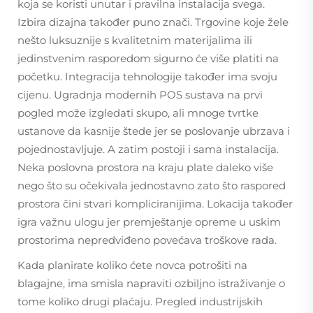
koja se koristi unutar i pravilna instalacija svega.
Izbira dizajna također puno znači. Trgovine koje žele
nešto luksuznije s kvalitetnim materijalima ili
jedinstvenim rasporedom sigurno će više platiti na
početku. Integracija tehnologije također ima svoju
cijenu. Ugradnja modernih POS sustava na prvi
pogled može izgledati skupo, ali mnoge tvrtke
ustanove da kasnije štede jer se poslovanje ubrzava i
pojednostavljuje. A zatim postoji i sama instalacija.
Neka poslovna prostora na kraju plate daleko više
nego što su očekivala jednostavno zato što raspored
prostora čini stvari kompliciranijima. Lokacija također
igra važnu ulogu jer premještanje opreme u uskim
prostorima nepredviđeno povećava troškove rada.
Kada planirate koliko ćete novca potrošiti na
blagajne, ima smisla napraviti ozbiljno istraživanje o
tome koliko drugi plaćaju. Pregled industrijskih