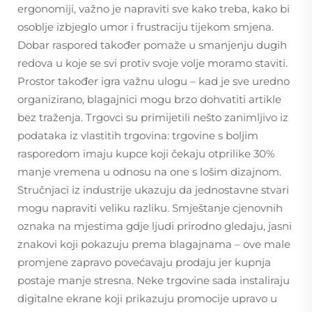
ergonomiji, važno je napraviti sve kako treba, kako bi
osoblje izbjeglo umor i frustraciju tijekom smjena.
Dobar raspored također pomaže u smanjenju dugih
redova u koje se svi protiv svoje volje moramo staviti.
Prostor također igra važnu ulogu – kad je sve uredno
organizirano, blagajnici mogu brzo dohvatiti artikle
bez traženja. Trgovci su primijetili nešto zanimljivo iz
podataka iz vlastitih trgovina: trgovine s boljim
rasporedom imaju kupce koji čekaju otprilike 30%
manje vremena u odnosu na one s lošim dizajnom.
Stručnjaci iz industrije ukazuju da jednostavne stvari
mogu napraviti veliku razliku. Smještanje cjenovnih
oznaka na mjestima gdje ljudi prirodno gledaju, jasni
znakovi koji pokazuju prema blagajnama – ove male
promjene zapravo povećavaju prodaju jer kupnja
postaje manje stresna. Neke trgovine sada instaliraju
digitalne ekrane koji prikazuju promocije upravo u