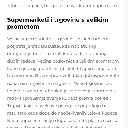
zahtjeve kupaca, bez potrebe za skupom opremom.
Supermarketi i trgovine s velikim
prometom
Velike supermarkete i trgovine s velikim brojem
posjetitelja trebaju sustave za naplatu koji
omogućuju brzo prolazak kupaca bez stvaranja
dugih redova. Većina poslovnica s velikim prometom
koristi rješenja poput višestrukih blagajna koje rade
istovremeno ili samoposlužnih blagajni raspoređenih
na raznim mjestima u trgovini. Neke trgovine čak
koriste pametne tehnologije za praćenje formiranja
redova i preusmjeravanje kupaca prema potrebi.
Trgovci koji su uveli ove promjene prijavljuju bolje
rezultate kada dođe do neočekivanih valova kupaca.
Kada kupci ne moraju dugo čekati da plate, češće se
vraćaju. Trgovine koje ulažu u fleksibilne opcije