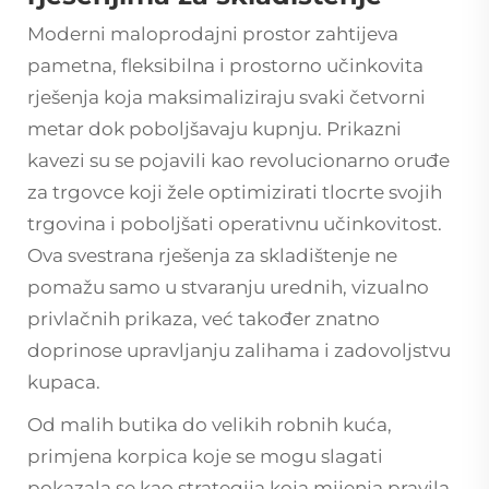
Moderni maloprodajni prostor zahtijeva
pametna, fleksibilna i prostorno učinkovita
rješenja koja maksimaliziraju svaki četvorni
metar dok poboljšavaju kupnju.
Prikazni
kavezi
su se pojavili kao revolucionarno oruđe
za trgovce koji žele optimizirati tlocrte svojih
trgovina i poboljšati operativnu učinkovitost.
Ova svestrana rješenja za skladištenje ne
pomažu samo u stvaranju urednih, vizualno
privlačnih prikaza, već također znatno
doprinose upravljanju zalihama i zadovoljstvu
kupaca.
Od malih butika do velikih robnih kuća,
primjena korpica koje se mogu slagati
pokazala se kao strategija koja mijenja pravila