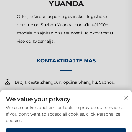
Otkrijte široki raspon trgovinske i logističke
opreme od Suzhou Yuanda, ponuđujući 100+
modela dizajniranih za trajnost i učinkovitost u
više od 10 zemalja.
KONTAKTIRAJTE NAS
Broj 1, cesta Zhangcun, općina Shanghu, Suzhou,
Jiangsu, Kina
We value your privacy
+86-15150179453
We use cookies and similar tools to provide our services.
If you don't want to accept all cookies, click Personalize
[email protected]
cookies.