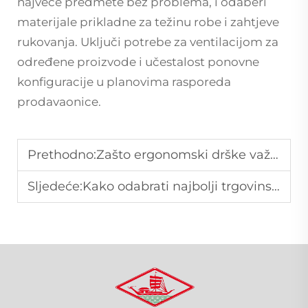
najveće predmete bez problema, i odaberi
materijale prikladne za težinu robe i zahtjeve
rukovanja. Uključi potrebe za ventilacijom za
određene proizvode i učestalost ponovne
konfiguracije u planovima rasporeda
prodavaonice.
Prethodno:
Zašto ergonomski drške važe u košarama za kupnju
Sljedeće:
Kako odabrati najbolji trgovinski viličar za maloprodaju