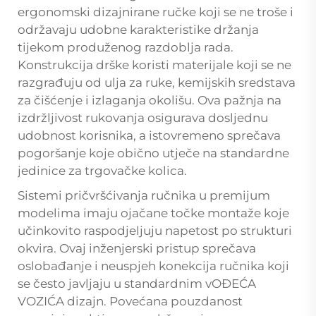
ergonomski dizajnirane ručke koji se ne troše i
održavaju udobne karakteristike držanja
tijekom produženog razdoblja rada.
Konstrukcija drške koristi materijale koji se ne
razgrađuju od ulja za ruke, kemijskih sredstava
za čišćenje i izlaganja okolišu. Ova pažnja na
izdržljivost rukovanja osigurava dosljednu
udobnost korisnika, a istovremeno sprečava
pogoršanje koje obično utječe na standardne
jedinice za trgovačke kolica.
Sistemi pričvršćivanja ručnika u premijum
modelima imaju ojačane točke montaže koje
učinkovito raspodjeljuju napetost po strukturi
okvira. Ovaj inženjerski pristup sprečava
oslobađanje i neuspjeh konekcija ručnika koji
se često javljaju u standardnim
vOĐEĆA
VOZIĆA
dizajn. Povećana pouzdanost