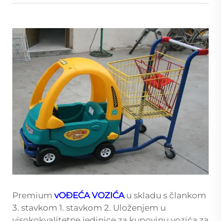
Premium
vOĐEĆA VOZIĆA
u skladu s člankom
3. stavkom 1. stavkom 2. Uloženjem u
visokokvalitetne jedinice za kupovinu vozića za