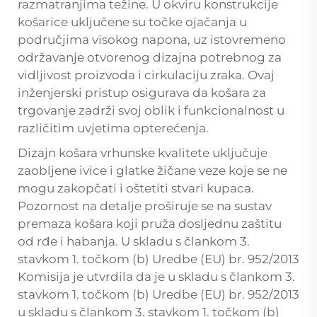
razmatranjima težine. U okviru konstrukcije
košarice uključene su točke ojačanja u
područjima visokog napona, uz istovremeno
održavanje otvorenog dizajna potrebnog za
vidljivost proizvoda i cirkulaciju zraka. Ovaj
inženjerski pristup osigurava da košara za
trgovanje zadrži svoj oblik i funkcionalnost u
različitim uvjetima opterećenja.
Dizajn košara vrhunske kvalitete uključuje
zaobljene ivice i glatke žičane veze koje se ne
mogu zakopčati i oštetiti stvari kupaca.
Pozornost na detalje proširuje se na sustav
premaza košara koji pruža dosljednu zaštitu
od rđe i habanja. U skladu s člankom 3.
stavkom 1. točkom (b) Uredbe (EU) br. 952/2013
Komisija je utvrdila da je u skladu s člankom 3.
stavkom 1. točkom (b) Uredbe (EU) br. 952/2013
u skladu s člankom 3. stavkom 1. točkom (b)