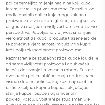
police
temeljito mijenja način na koji kupci
interaktiviraju s prikazima robe. Za razliku od
tradicionalnih polica koje mogu zakloniti
proizvode ovisno o kutu gledanja, ovaj sustav
osigurava dosljednu vidljivost proizvoda iz više
perspektiva. Poboljšana vidljivost smanjuje
vjerojatnost da kupci propuste tražene artikle
te povećava vjerojatnost impulzivnih kupnji
kroz bolju eksponiranost proizvodima.
Razmatranja pristupačnosti za kupce idu dalje
od same vidljivosti proizvoda i obuhvaćaju
lakoću dosezanja i rukovanja robom. Sustavi
dvostranih policu obično imaju optimizirane
visine i dubine policica koje uzimaju u obzir
različite ciljne skupine kupaca, uključujući
starije kupce i osobe s ograničenom
pokretljivošću. Dvostrani pristup smanjuje
gužvu oko popularnih kategorija proizvoda, jer