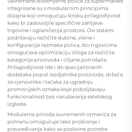
Savremene dvosmjerne police za supermarket
integrisane su s modularnim principima
dizajna koji omogućuju široku prilagodljivost
kako bi zadovoljile specifične zahtjeve
trgovine i ograničenja prostora. Ovi sistemi
podržavaju različite dubine, visine i
konfiguracije razmaka polica, što trgovcima
omogućava optimizaciju izloga za različite
kategorije proizvoda i ciljane potrošače.
Prilagodljivost ide i do specijaliziranih
dodataka poput razdjelnika proizvoda, držača
za cjenovnike i tačaka za ugradnju
promocijskih oznaka koje poboljšavaju
funkcionalnost bez narušavanja estetskog
izgleda.
Modularna priroda suvremenih ormarića za
pohranu omogućuje lako proširenje i
preuređivanje kako se poslovne potrebe