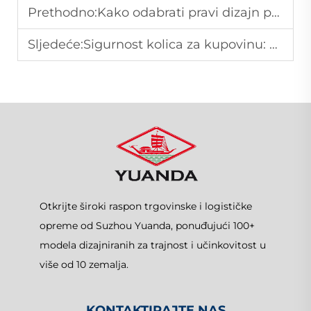
Prethodno:
Kako odabrati pravi dizajn police za gondole za vašu trgovinu?
Sljedeće:
Sigurnost kolica za kupovinu: što trgovci trebaju znati
Otkrijte široki raspon trgovinske i logističke
opreme od Suzhou Yuanda, ponuđujući 100+
modela dizajniranih za trajnost i učinkovitost u
više od 10 zemalja.
KONTAKTIRAJTE NAS