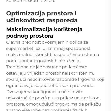
konkurentskom tržištu.
Optimizacija prostora i
učinkovitost rasporeda
Maksimalizacija korištenja
podnog prostora
Glavna prednost dvosmjernih policа za
supermarket leži u iznimnoj sposobnosti
maksimalno iskoristiti raspoloživi prostor na
podu unutar trgovinskih okruženja.
Tradicionalne jednostrane police često
ostavljaju vrijedan prostor neiskorištenim,
stvarajući neučinkovite rasporede trgovina koji
ograničavaju kapacitet prikaza proizvoda.
Dvosmjerna konfiguracija učinkovito
udvostručuje površinu za prikaz unutar istog
prostora, omogućujući trgovcima da prikažu
znatno više robe bez proširenja fizičkih