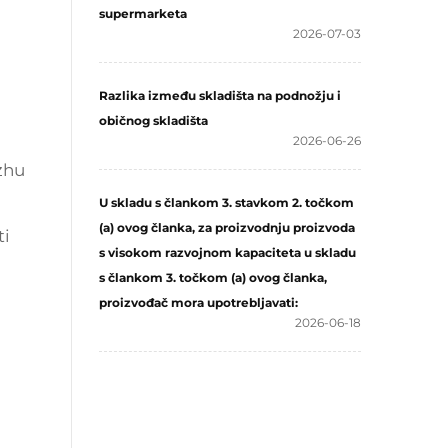
supermarketa
2026-07-03
Razlika između skladišta na podnožju i
običnog skladišta
2026-06-26
zhu
U skladu s člankom 3. stavkom 2. točkom
(a) ovog članka, za proizvodnju proizvoda
ti
s visokom razvojnom kapaciteta u skladu
s člankom 3. točkom (a) ovog članka,
proizvođač mora upotrebljavati:
2026-06-18