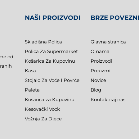
NAŠI PROIZVODI
BRZE POVEZN
Skladišna Polica
Glavna stranica
Polica Za Supermarket
O nama
eme od
Košarica Za Kupovinu
Proizvodi
ranih
Kasa
Preuzmi
Stojalo Za Voće I Povrće
Novice
Paleta
Blog
Košarica za Kupovinu
Kontaktiraj nas
Kesovački Vock
Vožnja Za Djece