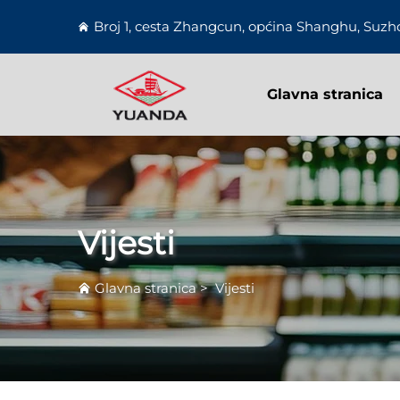
Broj 1, cesta Zhangcun, općina Shanghu, Suzho
Glavna stranica
Vijesti
Glavna stranica
>
Vijesti