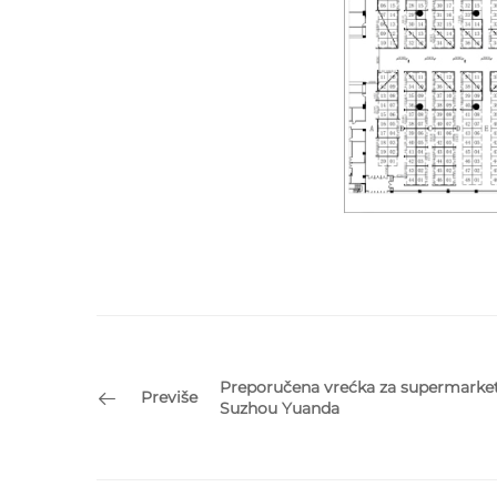
Preporučena vrećka za supermarke
Previše
Suzhou Yuanda