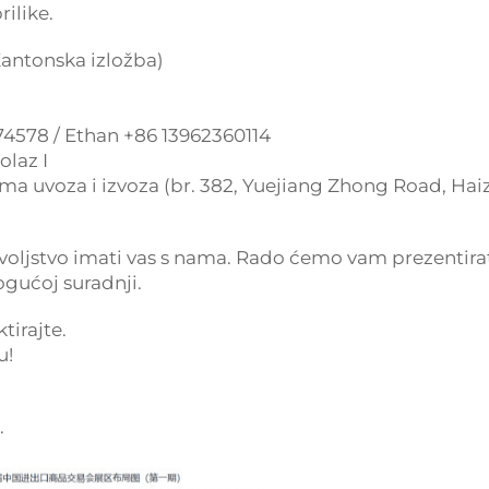
rilike.
(Kantonska izložba)
74578 / Ethan +86 13962360114
olaz I
a uvoza i izvoza (br. 382, Yuejiang Zhong Road, Hai
ovoljstvo imati vas s nama. Rado ćemo vam prezentira
ogućoj suradnji.
tirajte.
u!
.