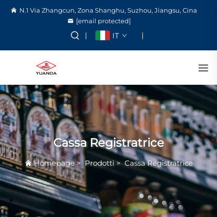
N.1 Via Zhangcun, Zona Shanghu, Suzhou, Jiangsu, Cina
[email protected]
IT
Cassa Registratrice
Homepage
>
Prodotti
>
Cassa Registratrice