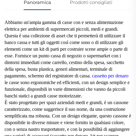
Panoramica
Prodotti consigliati
Abbiamo un'ampia gamma di casse con e senza alimentazione
elettrica per ambienti di supermercati piccoli, medi e grandi.
Questa è una collezione di asset che ti permetterà di utilizzare il
banco cassa e tutti gli oggetti così come sono o di utilizzare gli
elementi come un kit di parti per costruire scene ampie o parte di
esse. Fornisce un punto cassa di negozio o supermarket con i
dintorni immediati come carrello, cestino della spesa, sacchetto
della spesa, busta plastica, generi alimentari, terminale di
pagamento, schermo del registratore di cassa.
cassetto per denaro
le casse sono ergonomiche ed efficienti, con un design semplice e
funzionale, disponibili in varie dimensioni che vanno da piccoli
banchi statici a grandi casse motorizzate.
È stato progettato per spazi aziendali medi e grandi, è un cassone
caratterizzato, come suggerisce il suo nome, da una costruzione
semplificata ma robusta. Con un design elegante, questo cassone è
disponibile in diverse misure e viene fornito in qualsiasi colore,
con o senza nastro trasportatore, e con la possibilità di aggiungere
una varietà di accessori (cassetto per denaro, kit per scanner,