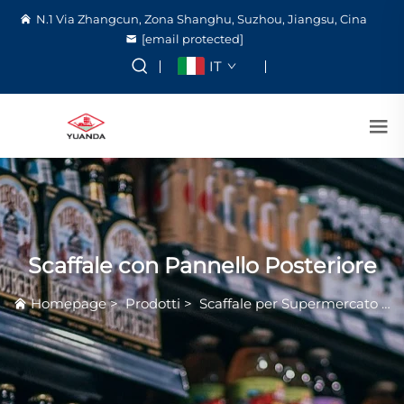
N.1 Via Zhangcun, Zona Shanghu, Suzhou, Jiangsu, Cina
[email protected]
IT
Scaffale con Pannello Posteriore
Homepage
>
Prodotti
>
Scaffale per Supermercato
>
S