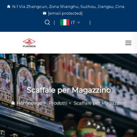
N.1 Via Zhangcun, Zona Shanghu, Suzhou, Jiangsu, Cina
[email protected]
IT
Scaffale per Magazzino
Homepage
>
Prodotti
>
Scaffale per Magazzino