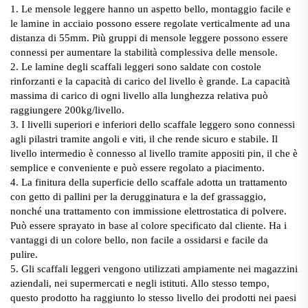
1. Le mensole leggere hanno un aspetto bello, montaggio facile e
le lamine in acciaio possono essere regolate verticalmente ad una
distanza di 55mm. Più gruppi di mensole leggere possono essere
connessi per aumentare la stabilità complessiva delle mensole.
2. Le lamine degli scaffali leggeri sono saldate con costole
rinforzanti e la capacità di carico del livello è grande. La capacità
massima di carico di ogni livello alla lunghezza relativa può
raggiungere 200kg/livello.
3. I livelli superiori e inferiori dello scaffale leggero sono connessi
agli pilastri tramite angoli e viti, il che rende sicuro e stabile. Il
livello intermedio è connesso al livello tramite appositi pin, il che è
semplice e conveniente e può essere regolato a piacimento.
4. La finitura della superficie dello scaffale adotta un trattamento
con getto di pallini per la derugginatura e la def grassaggio,
nonché una trattamento con immissione elettrostatica di polvere.
Può essere sprayato in base al colore specificato dal cliente. Ha i
vantaggi di un colore bello, non facile a ossidarsi e facile da
pulire.
5. Gli scaffali leggeri vengono utilizzati ampiamente nei magazzini
aziendali, nei supermercati e negli istituti. Allo stesso tempo,
questo prodotto ha raggiunto lo stesso livello dei prodotti nei paesi