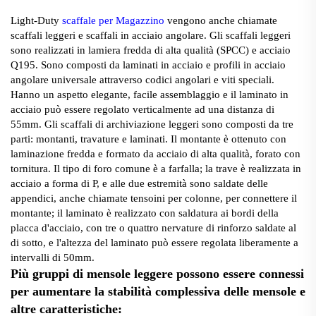
Light-Duty
scaffale per Magazzino
vengono anche chiamate
scaffali leggeri e scaffali in acciaio angolare. Gli scaffali leggeri
sono realizzati in lamiera fredda di alta qualità (SPCC) e acciaio
Q195. Sono composti da laminati in acciaio e profili in acciaio
angolare universale attraverso codici angolari e viti speciali.
Hanno un aspetto elegante, facile assemblaggio e il laminato in
acciaio può essere regolato verticalmente ad una distanza di
55mm. Gli scaffali di archiviazione leggeri sono composti da tre
parti: montanti, travature e laminati. Il montante è ottenuto con
laminazione fredda e formato da acciaio di alta qualità, forato con
tornitura. Il tipo di foro comune è a farfalla; la trave è realizzata in
acciaio a forma di P, e alle due estremità sono saldate delle
appendici, anche chiamate tensoini per colonne, per connettere il
montante; il laminato è realizzato con saldatura ai bordi della
placca d'acciaio, con tre o quattro nervature di rinforzo saldate al
di sotto, e l'altezza del laminato può essere regolata liberamente a
intervalli di 50mm.
Più gruppi di mensole leggere possono essere connessi
per aumentare la stabilità complessiva delle mensole e
altre caratteristiche: