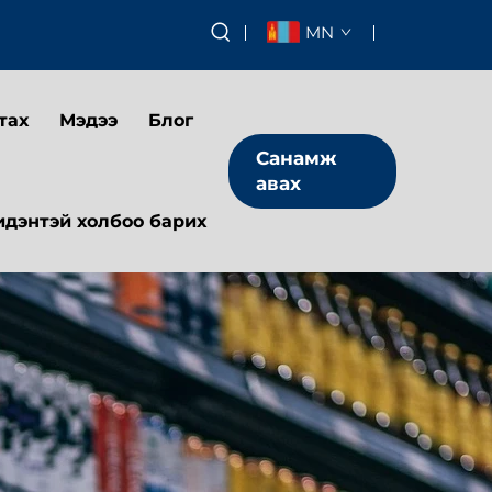
MN
тах
Мэдээ
Блог
Санамж
авах
идэнтэй холбоо барих