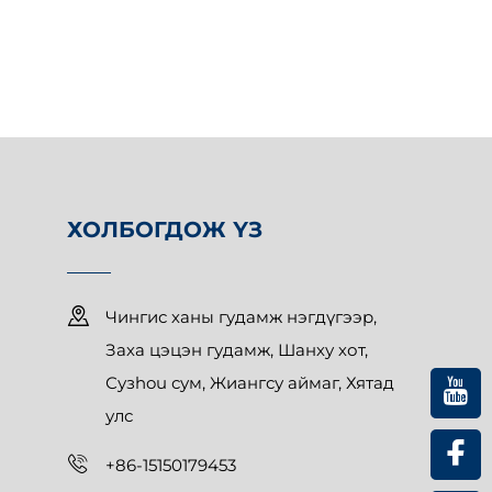
ХОЛБОГДОЖ ҮЗ
Чингис ханы гудамж нэгдүгээр,
Заха цэцэн гудамж, Шанху хот,
Сузhou сум, Жиангсу аймаг, Хятад
улс
+86-15150179453