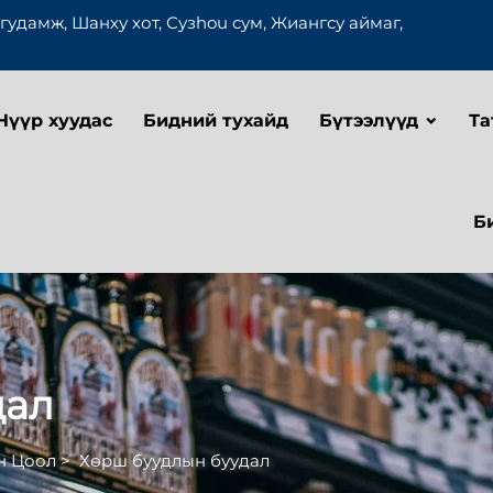
гудамж, Шанху хот, Сузhou сум, Жиангсу аймаг,
Нүүр хуудас
Бидний тухайд
Бүтээлүүд
Та
Б
дал
н Цоол
>
Хөрш буудлын буудал