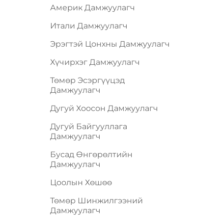
Америк Дамжуулагч
Итали Дамжуулагч
Эрэгтэй Цонхны Дамжуулагч
Хүчирхэг Дамжуулагч
Төмөр Эсэргүүцэд
Дамжуулагч
Дугуй Хоосон Дамжуулагч
Дугуй Байгууллага
Дамжуулагч
Бусад Өнгөрөлтийн
Дамжуулагч
Цоолын Хөшөө
Төмөр Шинжилгээний
Дамжуулагч