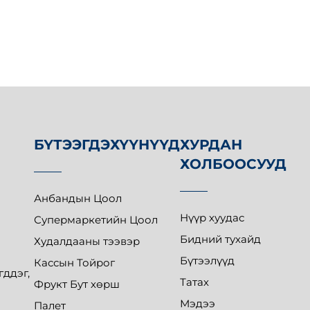
БҮТЭЭГДЭХҮҮНҮҮД
ХУРДАН
ХОЛБООСУУД
Анбандын Цоол
Нүүр хуудас
Супермаркетийн Цоол
Бидний тухайд
Худалдааны тээвэр
Бүтээлүүд
Кассын Тойрог
гддэг,
Татах
Фрукт Бут хөрш
Мэдээ
Палет