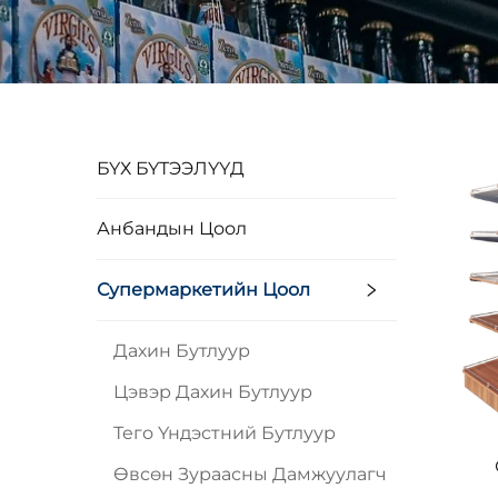
БҮХ БҮТЭЭЛҮҮД
Анбандын Цоол
Супермаркетийн Цоол
Дахин Бутлуур
Цэвэр Дахин Бутлуур
Тего Үндэстний Бутлуур
Өвсөн Зураасны Дамжуулагч