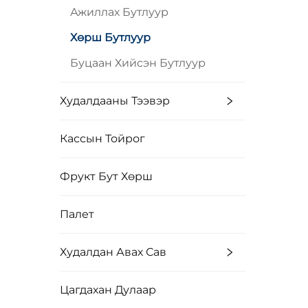
Ажиллах Бутлуур
Хөрш Бутлуур
Буцаан Хийсэн Бутлуур
Худалдааны Тээвэр
Кассын Тойрог
Фрукт Бут Хөрш
Палет
Худалдан Авах Сав
Цагдахан Дулаар