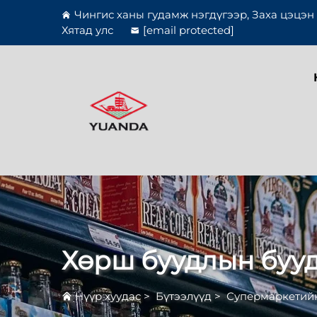
Чингис ханы гудамж нэгдүгээр, Заха цэцэн 
Хятад улс
[email protected]
Хөрш буудлын буу
Нүүр хуудас
>
Бүтээлүүд
>
Супермаркетий