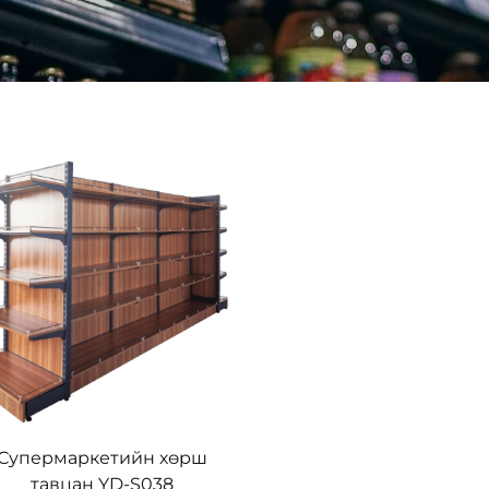
Супермаркетийн хөрш
тавцан YD-S038