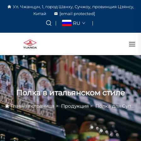
Ул. Чжанцун, 1, город Шанху, Сучжоу, провинция Цзянсу,
Китай
[email protected]
RU
Полка в итальянском стиле
Главная страница
>
Продукция
>
Полка для Супермаркета