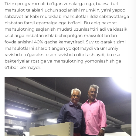
Tizim programmali bo'lgan zonalarga ega, bu esa turli
mahsulot talablari uchun sozlanishi mumkin, ya'ni yapoq
sabzavotlar kabi murakkab mahsulotlar ildiz sabzavotlarga
nisbatan farqli epamalga ega bo'ladi. Bu aniq nazorat
mahsulotning saqlanish mudati uzunlashtiriladi va klassik
usullarga nisbatan ishlab chiqarilgan maxsulotlardan
foydalanishni 40% gacha kamaytiradi. Suv to'garak tizimi
mahsulotlarni sharoitlangan yo'qotmaydi va umumiy
ravishda to'garakni oson ravishda olib tashlaydi, bu esa
bakteriyalar rostiga va mahsulotning yomonlashishiga
e'tibor bermaydi.