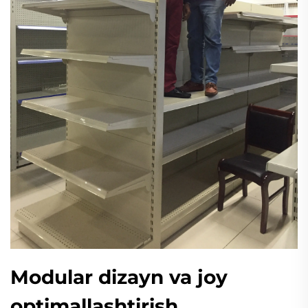
Modular dizayn va joy
optimallashtirish