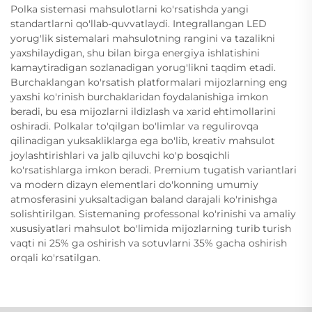
Polka sistemasi mahsulotlarni ko'rsatishda yangi
standartlarni qo'llab-quvvatlaydi. Integrallangan LED
yorug'lik sistemalari mahsulotning rangini va tazalikni
yaxshilaydigan, shu bilan birga energiya ishlatishini
kamaytiradigan sozlanadigan yorug'likni taqdim etadi.
Burchaklangan ko'rsatish platformalari mijozlarning eng
yaxshi ko'rinish burchaklaridan foydalanishiga imkon
beradi, bu esa mijozlarni ildizlash va xarid ehtimollarini
oshiradi. Polkalar to'qilgan bo'limlar va regulirovqa
qilinadigan yuksakliklarga ega bo'lib, kreativ mahsulot
joylashtirishlari va jalb qiluvchi ko'p bosqichli
ko'rsatishlarga imkon beradi. Premium tugatish variantlari
va modern dizayn elementlari do'konning umumiy
atmosferasini yuksaltadigan baland darajali ko'rinishga
solishtirilgan. Sistemaning professonal ko'rinishi va amaliy
xususiyatlari mahsulot bo'limida mijozlarning turib turish
vaqti ni 25% ga oshirish va sotuvlarni 35% gacha oshirish
orqali ko'rsatilgan.