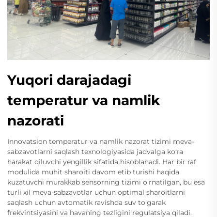
Yuqori darajadagi
temperatur va namlik
nazorati
Innovatsion temperatur va namlik nazorat tizimi meva-
sabzavotlarni saqlash texnologiyasida jadvalga ko‘ra
harakat qiluvchi yengillik sifatida hisoblanadi. Har bir raf
modulida muhit sharoiti davom etib turishi haqida
kuzatuvchi murakkab sensorning tizimi o'rnatilgan, bu esa
turli xil meva-sabzavotlar uchun optimal sharoitlarni
saqlash uchun avtomatik ravishda suv to'garak
frekvintsiyasini va havaning tezligini regulatsiya qiladi.