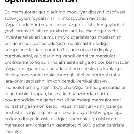
Bu mahsulotlar qutiqlarining modulyar dizayn filosofiyasi
sotuv joylari foydalanishini inkosuvchan ravishda
o'zgartiradi. Har bir unit arxivi o'zgartirilishi, kengaytirilishi
yoki kamaytirilishi mumkin bo'ladi, bu esa o'zgaruvchi
inventar talablari va musimiy o'zgarishlarga moslashish
uchun imkoniyat beradi. Sistema almashtiriladigan
komponentlardan iborat bo'lib, uni sotuvchi display
burchaklarini, qutiqlarining kengliklarini va mahsulot
orolliklarini to'liq qurilma almashtirishga e'tibor bermasdan
o'zgartirishga imkon beradi. Ushbu esneklik do'konlarga
display maydonini maksimum qilishni va optimal trafik
jarayonini saqlashni imkon beradi. Vertikal dizayn
mahsulotlarning hajmi bo'yicha o'zgartiriladigan darajalar
bilan tashkil topgan, bu esa kichik uzumdan katta
qovundog'idakiga qadar har xil hajmdagi mahsulotlarni
ko'rsatishga imkon beradi, vizual mazmun va mijozlarga
erishishni saqlashga imkon beradi. Joy effektivligiga ega
bo'lgan dizayn klassik qutiqlar sistemalariga nisbatan
mahsulotlarni chiqarish kapatsitetini 30% gacha oshirishi
mumkin.