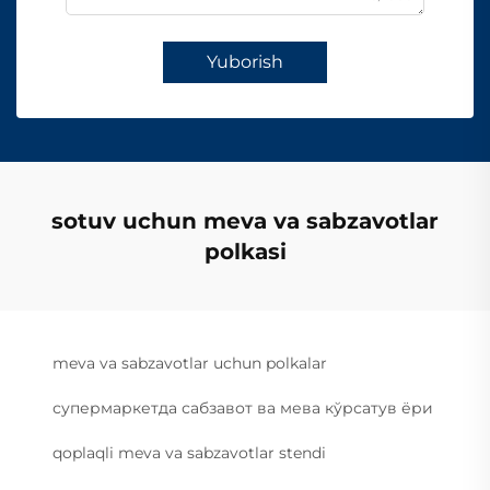
Yuborish
sotuv uchun meva va sabzavotlar
polkasi
meva va sabzavotlar uchun polkalar
супермаркетда сабзавот ва мева кўрсатув ёри
qoplaqli meva va sabzavotlar stendi