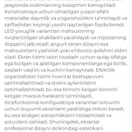
jarayonida xodimlarning bosqichini kamaytiradi.
Konstruktsiya uchun ishlatilgan yuqori sifatli
materiallar daymlik va o'zgarishsizlikni ta'minlaydi va
sarflashdan keyingi yaxshi qaytarilgan foyda beradi.
LED yorug'lik variantlari mahsulotning
rivojlantirilgan shakllarini yaxshilaydi va mijozlarning
diqqatini jalb etadi, angurli ekran dizayni esa
mahsulotlarni yashirish yoki e'tiborsiz qolishini oldini
oladi. Ekran tizimi oson tozalash uchun qulay sifatga
ega bo'lgan va ajratilgan komponentlarga ega bo'lib,
saqlash vaqtini va kuchini kamaytiradi. Efektilik
organizatsion tizimi inventar boshqaruvini
optimallashtiradi va stokni aylantirishni
optimallashtiradi, bu esa birinchi kelgan-birinchi
ketgan maxsus harakatni ta'minlaydi.
Ko'pfunksional konfiguratsiya variantlari sotuvchi
uchun buyumli ekranlarni yaratishga imkon beradi,
bu esa istalgan sotiqchiliklarni tezlashtiradi va
sotuvlarni oshiradi. Shuningdek, ekranlar
professional dizayni do'kondagi estetikani