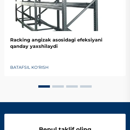
Racking angizak asosidagi efeksiyani
qanday yaxshilaydi
BATAFSIL KO'RISH
Bepul taklif oling