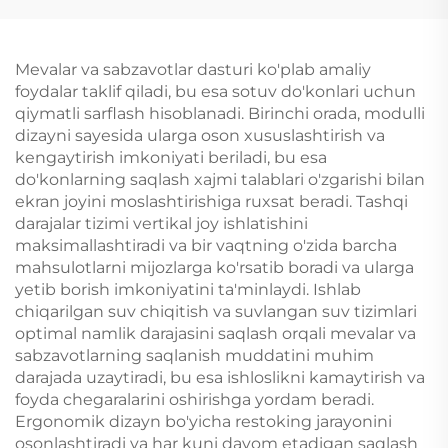
Mevalar va sabzavotlar dasturi ko'plab amaliy
foydalar taklif qiladi, bu esa sotuv do'konlari uchun
qiymatli sarflash hisoblanadi. Birinchi orada, modulli
dizayni sayesida ularga oson xususlashtirish va
kengaytirish imkoniyati beriladi, bu esa
do'konlarning saqlash xajmi talablari o'zgarishi bilan
ekran joyini moslashtirishiga ruxsat beradi. Tashqi
darajalar tizimi vertikal joy ishlatishini
maksimallashtiradi va bir vaqtning o'zida barcha
mahsulotlarni mijozlarga ko'rsatib boradi va ularga
yetib borish imkoniyatini ta'minlaydi. Ishlab
chiqarilgan suv chiqitish va suvlangan suv tizimlari
optimal namlik darajasini saqlash orqali mevalar va
sabzavotlarning saqlanish muddatini muhim
darajada uzaytiradi, bu esa ishloslikni kamaytirish va
foyda chegaralarini oshirishga yordam beradi.
Ergonomik dizayn bo'yicha restoking jarayonini
osonlashtiradi va har kuni davom etadigan saqlash