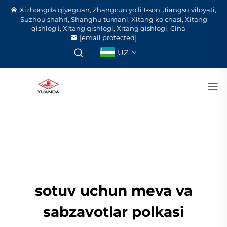
Xizhongda qiyeguan, Zhangcun yo'li 1-son, Jiangsu viloyati,
Suzhou shahri, Shanghu tumani, Xitang ko'chasi, Xitang
qishlog'i, Xitang qishlogi, Xitang qishlogi, Cina
[email protected]
UZ
sotuv uchun meva va
sabzavotlar polkasi