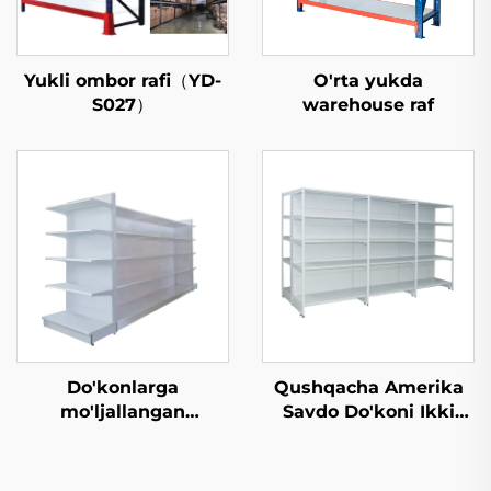
Yukli ombor rafi（YD-
O'rta yukda
S027）
warehouse raf
Do'konlarga
Qushqacha Amerika
mo'ljallangan
Savdo Do'koni Ikki
ko'rsatma raf
Toomonli Supermarket
sistemasi YD-S034
Polkasi YD-S008A