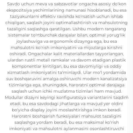
Savdo uchun meva va sabzavotlar ongacha asosiy do'kon
ekspozitsiya yechimlarining namunasi hisoblanadi, bu esa
taziyakunlarni effektiv ravishda ko'rsatish uchun ishlab
chiqilgan, saqlash joyini optimallashtirish va mahsulotning
tazaligini saqlashga qaratilgan. Ushbu modern rangarang
sistemalar to'rtburchak darajalar bilan, optimal yorug'lik
joylashuviga va ergonomik dizaynga ega, bu esa
mahsulotni ko'rish imkoniyatini va mijozlarga kirishni
oshiradi. Ongachalar kalit materiallardan tayyorlangan,
ulardan rustli metall ramkalar va davom etadigan plastik
komponentlar kiritilgan, bu esa davomiyligi va oddiy
xizmatlash imkoniyatini ta'minlaydi. Ular mo'l yordamida
suv boshqaruvini amalga oshiruvchi modern kanalizatsiya
tizimlariga ega, shuningdek, haroratni optimal darajaga
saqlash uchun ichki muzlatma tizimlari ham mavjud.
Modullar dizayni keyingi konfiguratsiya variantlarini taqdim
etadi, bu esa savdodagi jihatlarga va mavjud yer oldini
bo'yicha display joyini moslashtirishga imkon beradi.
Haroratni boshqarish funksiyalari mahsulot tazaligini
saqlashga yordam beradi, bu esa maksimal ko'rish
imkoniyati va mahsulotni aylanmasini osonlashtiruvchi