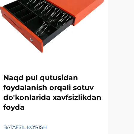
Ne
Naqd pul qutusidan
qa
foydalanish orqali sotuv
ke
do'konlarida xavfsizlikdan
foyda
BATA
BATAFSIL KO'RISH