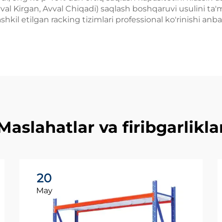
val Kirgan, Avval Chiqadi) saqlash boshqaruvi usulini ta
hkil etilgan racking tizimlari professional ko'rinishi anb
Maslahatlar va firibgarlikla
20
May