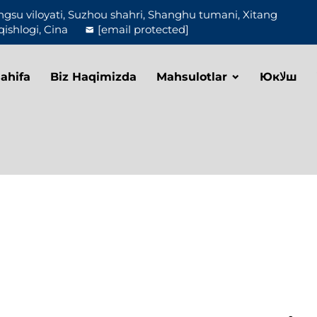
ngsu viloyati, Suzhou shahri, Shanghu tumani, Xitang
qishlogi, Cina
[email protected]
ahifa
Biz Haqimizda
Mahsulotlar
Юкلاш