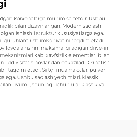
gi
 bo'lgan korxonalarga muhim sarfetdir. Ushbu
 aniqlik bilan dizaynlangan. Modern saqlash
olgan ishlashli struktur xususiyatlarga ega.
bil guruhlantirish imkoniyatini taqdim etadi.
joy foydalanishini maksimal qiladigan drive-in
 mekanizmlari kabi xavfsizlik elementlari bilan
 jiddiy sifat sinovlaridan o'tkaziladi. O'rnatish
exibil taqdim etadi. Sirtgi muamalotlar, pulver
rga ega. Ushbu saqlash yechimlari, klassik
i bilan uyumli, shuning uchun ular klassik va