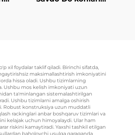
f
Uchun YD-S009
S034
il foydalar taklif qiladi. Birinchi sifatda,
kengaytirishsiz maksimallashtirish imkoniyatini
dorda hissa oladi. Ushbu tizimlarning
rga. Ushbu mos kelish imkoniyati uzun
idan ta'minlangan sistemalashtirilgan
iradi. Ushbu tizimlarni amalga oshirish
tadi. Robust konstruksiya uzun muddatli
lash rackinglari anbar boshqaruv tizimlari va
arini kelajak uchun himoyalaydi. Ular ham
rar riskini kamaytiradi. Yaxshi tashkil etilgan
k usullardan baholovchi usulga qaraganda