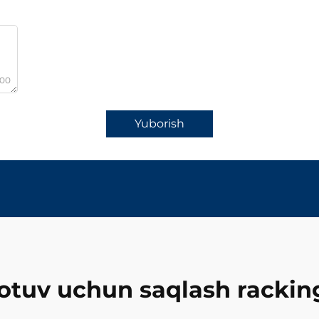
000
Yuborish
otuv uchun saqlash rackin