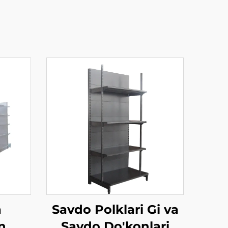
a
Savdo Polklari Gi va
n
Savdo Do'konlari