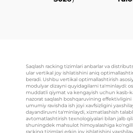
stoy
Saqlash racking tizimlari anbarlar va distribut
ular vertikal joy ishlatishini aniq optimallash
beradi. Ushbu vertikal optimallashtirish asosi
modulyar dizayni quyidagilarni ta'minlaydi: o
muddatli qiymat va kengayish uchun kasb-kas
nazorat saqlash boshqaruvining effektivligini 
umumiy ravishda ish joyi xavfsizligini yaxshil
dayandiruvni ta'minlaydi, xizmatlashish talabl
avtomatlashtirish texnologiyalari bilan jalb q
shuningdek mahsulot himoyalashiga ko'ngilli joy
racking tizimlari erkin joy ishlatishini yaxsh