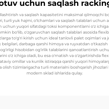
otuv uchun saqlash rackin
mallashtirish va saqlash kapasitetini maksimal qilmoqchi
, turli yuk hajmi, o'lchamlari va saqlash talablari uchun
h uchun yuqori sifatdagi toksi komponentlarni o'z ichiga 
umkin bo'lib, o'zgaruvchan saqlash talablari asosida flexi
rga to'g'ri kirish uchun ideal tanlovli palet oqimlari va 
yuk belgilari, darbaga qarshi himoya va ruyxatdan o'tkazish
g'irligi hisobidan og'irlik talablarini qanoatlantirish uchun
larini o'z ichiga oladi, bu esa o'rnatish va o'zgartirishda fl
ataviy omillar va kunlik istiraqqa qarshi yuqori himoyala
a olish tizimlarigacha turli materialni boshqarish jihozlar
modern sklad ishlarida qulay.