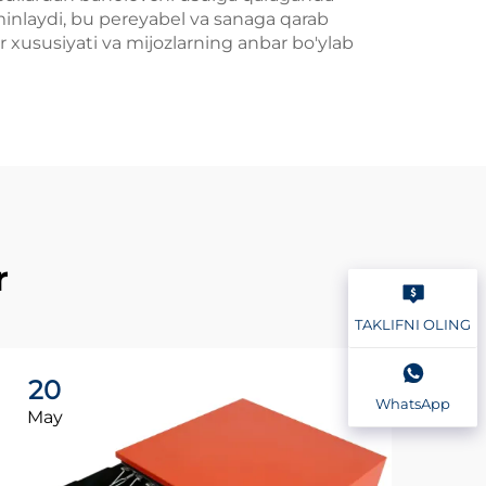
'minlaydi, bu pereyabel va sanaga qarab
ar xususiyati va mijozlarning anbar bo'ylab
r
TAKLIFNI OLING
20
2
WhatsApp
May
Ma