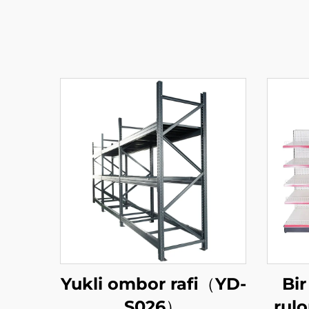
Yukli ombor rafi（YD-
Bir
S026）
rul