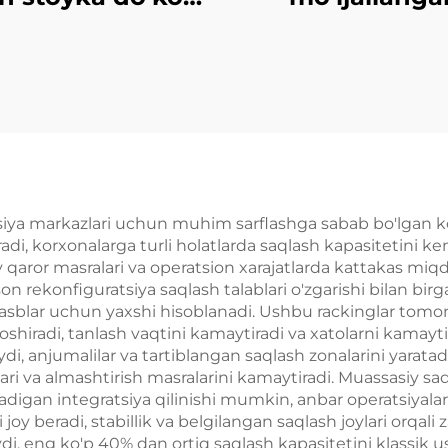
uchun rulon
ko'rsatma ra
kalar sotiladi YD-
sistemasi YD-
S003
siya markazlari uchun muhim sarflashga sabab bo'lgan ko'p x
tiradi, korxonalarga turli holatlarda saqlash kapasitetini 
y qaror masralari va operatsion xarajatlarda kattakas miq
son rekonfiguratsiya saqlash talablari o'zgarishi bilan bi
blar uchun yaxshi hisoblanadi. Ushbu rackinglar tomon
oshiradi, tanlash vaqtini kamaytiradi va xatolarni kamayt
aydi, anjumalilar va tartiblangan saqlash zonalarini yara
ari va almashtirish masralarini kamaytiradi. Muassasiy saq
iladigan integratsiya qilinishi mumkin, anbar operatsiyal
 beradi, stabillik va belgilangan saqlash joylari orqali za
ilaydi, eng ko'p 40% dan ortiq saqlash kapasitetini klassi