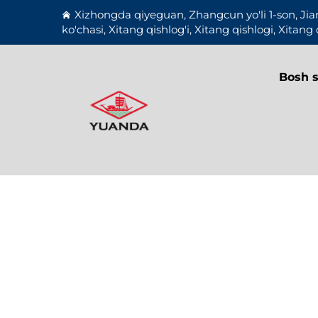
Xizhongda qiyeguan, Zhangcun yo'li 1-son, Jia
ko'chasi, Xitang qishlog'i, Xitang qishlogi, Xitang 
Bosh s