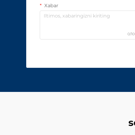
Xabar
0/1
s