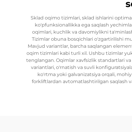
s
Sklad oqimo tizimlari, sklad ishlarini opti
ko'pfunksionallikka ega saqlash yechimlari
oqimlari, kuchlik va davomiylikni ta'minlas
Tizimlar obuna bosqichlari o'zgartirilishi m
Mavjud variantlar, barcha saqlangan elementla
oqim tizimlari kabi turli xil. Ushbu tizimlar 
tenglangan. Oqimlar xavfsizlik standartlari va o
variantlari, o'rnatish va suvli konfiguratsiya
ko'rtma yoki galvanizatsiya orqali, mohiy
forkliftlardan avtomatlashtirilgan saqlash v