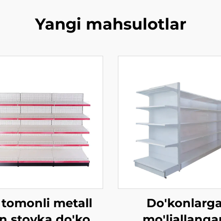
Yangi mahsulotlar
 tomonli metall
Do'konlarg
on stoyka do'kon
mo'ljallanga