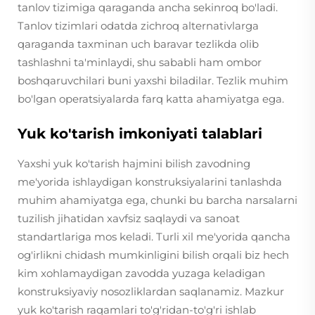
tanlov tizimiga qaraganda ancha sekinroq bo'ladi.
Tanlov tizimlari odatda zichroq alternativlarga
qaraganda taxminan uch baravar tezlikda olib
tashlashni ta'minlaydi, shu sababli ham ombor
boshqaruvchilari buni yaxshi biladilar. Tezlik muhim
bo'lgan operatsiyalarda farq katta ahamiyatga ega.
Yuk ko'tarish imkoniyati talablari
Yaxshi yuk ko'tarish hajmini bilish zavodning
me'yorida ishlaydigan konstruksiyalarini tanlashda
muhim ahamiyatga ega, chunki bu barcha narsalarni
tuzilish jihatidan xavfsiz saqlaydi va sanoat
standartlariga mos keladi. Turli xil me'yorida qancha
og'irlikni chidash mumkinligini bilish orqali biz hech
kim xohlamaydigan zavodda yuzaga keladigan
konstruksiyaviy nosozliklardan saqlanamiz. Mazkur
yuk ko'tarish raqamlari to'g'ridan-to'g'ri ishlab