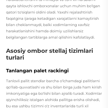
qayta ishlovchi omborxonalar uchun muhim bo'lgan
qatori to'siqlarni oldini oladi. Yaxshi rejalashtirish
faqatgina ijaraga ketadigan xarajatlarni kamaytirish
bilan cheklanmaydi, balki xodimlarning xavfsiz
harakatlanishini hamda doimiy uzilishlarsiz
belgilangan tartiblarga amal qilishini kafolatlaydi.
Asosiy ombor stellaj tizimlari
turlari
Tanlangan palet rackingi
Tanlovli pallit stendlar barcha o'lchamdagi pallitlarni
qo'llab-quvvatlashi va shu bilan birga juda ham kirish
imkoniyatiga ega bo'lishi bilan ajralib turadi. Xodimlar
qiyinchiliksiz istalgan alohida pallitga erisha olishadi,
bu esa ushbu tizimni o'z inventarlarida turli xil