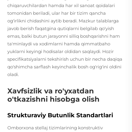
chiqaruvchilardan hamda har xil sanoat qoidalari
tomonidan beriladi, ular har bir tizim qancha
og'irlikni chidashini aytib beradi. Mazkur talablarga
javob berish faqatgina qutiqlarni belgilab qo'yish
emas, balki butun jarayonni silliq boshqarishni ham
ta'minlaydi va xodimlarni hamda qimmatbaho
yuklarni keyingi hodisalar oldidan saqlaydi. Hozir
specifikatsiyalarni tekshirish uchun bir necha daqiqa
qo'shimcha sarflash keyinchalik bosh og'rig'ini oldini
oladi.
Xavfsizlik va ro'yxatdan
o'tkazishni hisobga olish
Strukturaviy Butunlik Standartlari
Omborxona stellaj tizimlarining konstruktiv