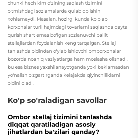
chunki hech kim o'zining saqlash tizimini
o'tmishdagi sozlamalarda qulab qolishini
xohlamaydi. Masalan, hozirgi kunda ko'plab
korxonalar turli hajmdagi tovarlarni saqlashda qayta
qurish shart emas bo'lgan sozlanuvchi pallit
stellajlardan foydalanish keng tarqalgan. Stellaj
tanlashda oldindan o'ylab ishlovchi omborxonalar
bozorda noaniq vaziyatlarga ham moslasha olishadi,
bu esa biznes yaxshilanayotganda yoki beklamasdan
yo'nalish o'zgartirganda kelajakda qiyinchiliklarni
oldini oladi.
Ko'p so'raladigan savollar
Ombor stellaj tizimini tanlashda
diqqat qaratiladigan asosiy
jihatlardan ba'zilari qanday?