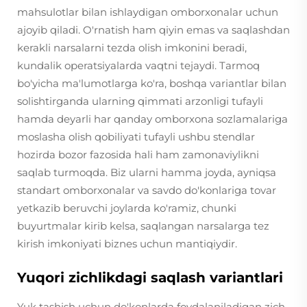
mahsulotlar bilan ishlaydigan omborxonalar uchun
ajoyib qiladi. O'rnatish ham qiyin emas va saqlashdan
kerakli narsalarni tezda olish imkonini beradi,
kundalik operatsiyalarda vaqtni tejaydi. Tarmoq
bo'yicha ma'lumotlarga ko'ra, boshqa variantlar bilan
solishtirganda ularning qimmati arzonligi tufayli
hamda deyarli har qanday omborxona sozlamalariga
moslasha olish qobiliyati tufayli ushbu stendlar
hozirda bozor fazosida hali ham zamonaviylikni
saqlab turmoqda. Biz ularni hamma joyda, ayniqsa
standart omborxonalar va savdo do'konlariga tovar
yetkazib beruvchi joylarda ko'ramiz, chunki
buyurtmalar kirib kelsa, saqlangan narsalarga tez
kirish imkoniyati biznes uchun mantiqiydir.
Yuqori zichlikdagi saqlash variantlari
Yuk tashish uchun do'konlarda foydalaniladigan zich