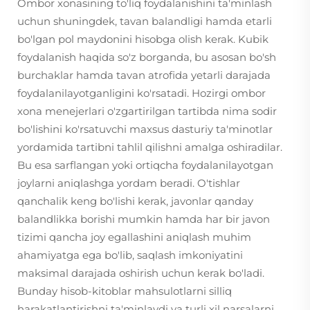
Ombor xonasining to'liq foydalanishini ta'minlash
uchun shuningdek, tavan balandligi hamda etarli
bo'lgan pol maydonini hisobga olish kerak. Kubik
foydalanish haqida so'z borganda, bu asosan bo'sh
burchaklar hamda tavan atrofida yetarli darajada
foydalanilayotganligini ko'rsatadi. Hozirgi ombor
xona menejerlari o'zgartirilgan tartibda nima sodir
bo'lishini ko'rsatuvchi maxsus dasturiy ta'minotlar
yordamida tartibni tahlil qilishni amalga oshiradilar.
Bu esa sarflangan yoki ortiqcha foydalanilayotgan
joylarni aniqlashga yordam beradi. O'tishlar
qanchalik keng bo'lishi kerak, javonlar qanday
balandlikka borishi mumkin hamda har bir javon
tizimi qancha joy egallashini aniqlash muhim
ahamiyatga ega bo'lib, saqlash imkoniyatini
maksimal darajada oshirish uchun kerak bo'ladi.
Bunday hisob-kitoblar mahsulotlarni silliq
harakatlantirishni ta'minlaydi va turli xil narsalarni