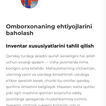
Omborxonaning ehtiyojlarini
baholash
Inventar xususiyatlarini tahlil qilish
Qanday turdagi skladni qurish kerakligini hal qilish
uchun avvalgi qadam — o'sha javonlarda nima
borligini aniq bilishdir. Mahsulotlarning o'lchamlari,
ularning vazni va ulardagi birlashtirish uslubiga
e'tibor qaratish kerak, chunki bu omillar qanday
qurilma ishlashini belgilaydi. Masalan, katta qutilar
yoki og'ir mashina qismlari ko'pincha oddiy
javonlarga qaraganda mustahkamroq tizimni,
masalan, o'lchovli yuklarni ko'tarish uchun