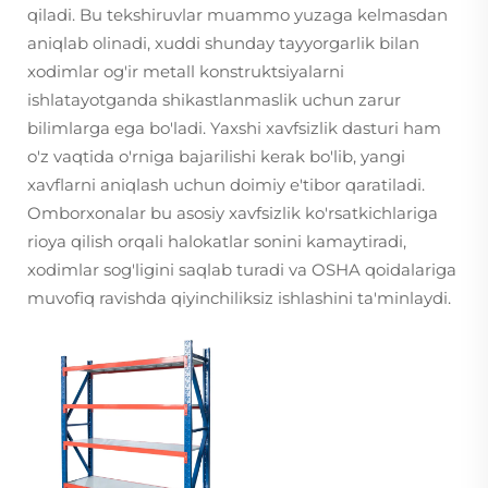
qiladi. Bu tekshiruvlar muammo yuzaga kelmasdan
aniqlab olinadi, xuddi shunday tayyorgarlik bilan
xodimlar og'ir metall konstruktsiyalarni
ishlatayotganda shikastlanmaslik uchun zarur
bilimlarga ega bo'ladi. Yaxshi xavfsizlik dasturi ham
o'z vaqtida o'rniga bajarilishi kerak bo'lib, yangi
xavflarni aniqlash uchun doimiy e'tibor qaratiladi.
Omborxonalar bu asosiy xavfsizlik ko'rsatkichlariga
rioya qilish orqali halokatlar sonini kamaytiradi,
xodimlar sog'ligini saqlab turadi va OSHA qoidalariga
muvofiq ravishda qiyinchiliksiz ishlashini ta'minlaydi.