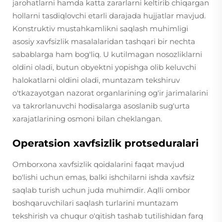
jarohatlarni hamda katta zararlarni keltirib chiqargan
hollarni tasdiqlovchi etarli darajada hujjatlar mavjud.
Konstruktiv mustahkamlikni saqlash muhimligi
asosiy xavfsizlik masalalaridan tashqari bir nechta
sabablarga ham bog'liq. U kutilmagan nosozliklarni
oldini oladi, butun obyektni yopishga olib keluvchi
halokatlarni oldini oladi, muntazam tekshiruv
o'tkazayotgan nazorat organlarining og'ir jarimalarini
va takrorlanuvchi hodisalarga asoslanib sug'urta
xarajatlarining osmoni bilan cheklangan.
Operatsion xavfsizlik protseduralari
Omborxona xavfsizlik qoidalarini faqat mavjud
bo'lishi uchun emas, balki ishchilarni ishda xavfsiz
saqlab turish uchun juda muhimdir. Aqlli ombor
boshqaruvchilari saqlash turlarini muntazam
tekshirish va chuqur o'qitish tashab tutilishidan farq