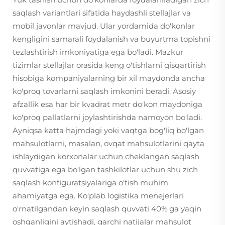
saqlash variantlari sifatida haydashli stellajlar va
mobil javonlar mavjud. Ular yordamida do'konlar
kengligini samarali foydalanish va buyurtma topishni
tezlashtirish imkoniyatiga ega bo'ladi. Mazkur
tizimlar stellajlar orasida keng o'tishlarni qisqartirish
hisobiga kompaniyalarning bir xil maydonda ancha
ko'proq tovarlarni saqlash imkonini beradi. Asosiy
afzallik esa har bir kvadrat metr do'kon maydoniga
ko'proq pallatlarni joylashtirishda namoyon bo'ladi.
Ayniqsa katta hajmdagi yoki vaqtga bog'liq bo'lgan
mahsulotlarni, masalan, ovqat mahsulotlarini qayta
ishlaydigan korxonalar uchun cheklangan saqlash
quvvatiga ega bo'lgan tashkilotlar uchun shu zich
saqlash konfiguratsiyalariga o'tish muhim
ahamiyatga ega. Ko'plab logistika menejerlari
o'rnatilgandan keyin saqlash quvvati 40% ga yaqin
oshganligini aytishadi, garchi natijalar mahsulot