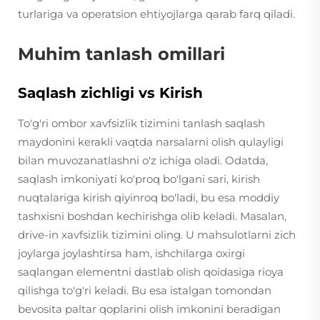
turlariga va operatsion ehtiyojlarga qarab farq qiladi.
Muhim tanlash omillari
Saqlash zichligi vs Kirish
To'g'ri ombor xavfsizlik tizimini tanlash saqlash
maydonini kerakli vaqtda narsalarni olish qulayligi
bilan muvozanatlashni o'z ichiga oladi. Odatda,
saqlash imkoniyati ko'proq bo'lgani sari, kirish
nuqtalariga kirish qiyinroq bo'ladi, bu esa moddiy
tashxisni boshdan kechirishga olib keladi. Masalan,
drive-in xavfsizlik tizimini oling. U mahsulotlarni zich
joylarga joylashtirsa ham, ishchilarga oxirgi
saqlangan elementni dastlab olish qoidasiga rioya
qilishga to'g'ri keladi. Bu esa istalgan tomondan
bevosita paltar qoplarini olish imkonini beradigan