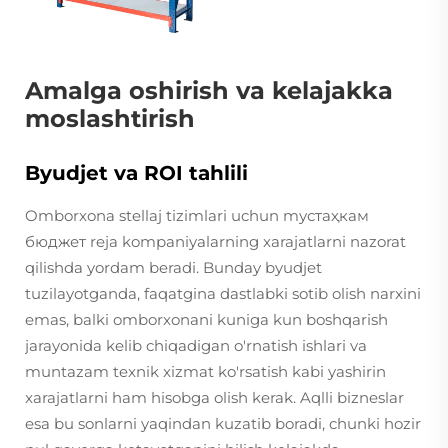
Amalga oshirish va kelajakka
moslashtirish
Byudjet va ROI tahlili
Omborxona stellaj tizimlari uchun mустаҳкам
бюджет reja kompaniyalarning xarajatlarni nazorat
qilishda yordam beradi. Bunday byudjet
tuzilayotganda, faqatgina dastlabki sotib olish narxini
emas, balki omborxonani kuniga kun boshqarish
jarayonida kelib chiqadigan o'rnatish ishlari va
muntazam texnik xizmat ko'rsatish kabi yashirin
xarajatlarni ham hisobga olish kerak. Aqlli bizneslar
esa bu sonlarni yaqindan kuzatib boradi, chunki hozir