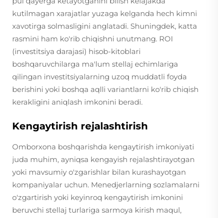
pul qayerga ketayotganini bilish kelajakda
kutilmagan xarajatlar yuzaga kelganda hech kimni
xavotirga solmasligini anglatadi. Shuningdek, katta
rasmini ham ko'rib chiqishni unutmang. ROI
(investitsiya darajasi) hisob-kitoblari
boshqaruvchilarga ma'lum stellaj echimlariga
qilingan investitsiyalarning uzoq muddatli foyda
berishini yoki boshqa aqlli variantlarni ko'rib chiqish
kerakligini aniqlash imkonini beradi.
Kengaytirish rejalashtirish
Omborxona boshqarishda kengaytirish imkoniyati
juda muhim, ayniqsa kengayish rejalashtirayotgan
yoki mavsumiy o'zgarishlar bilan kurashayotgan
kompaniyalar uchun. Menedjerlarning sozlamalarni
o'zgartirish yoki keyinroq kengaytirish imkonini
beruvchi stellaj turlariga sarmoya kirish maqul,