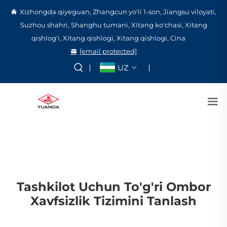
Xizhongda qiyeguan, Zhangcun yo'li 1-son, Jiangsu viloyati,
Suzhou shahri, Shanghu tumani, Xitang ko'chasi, Xitang
qishlog'i, Xitang qishlogi, Xitang qishlogi, Cina
[email protected]
UZ
Tashkilot Uchun To'g'ri Ombor
Xavfsizlik Tizimini Tanlash