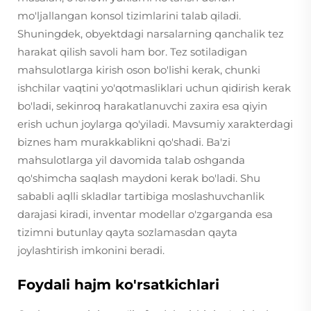
mo'ljallangan konsol tizimlarini talab qiladi.
Shuningdek, obyektdagi narsalarning qanchalik tez
harakat qilish savoli ham bor. Tez sotiladigan
mahsulotlarga kirish oson bo'lishi kerak, chunki
ishchilar vaqtini yo'qotmasliklari uchun qidirish kerak
bo'ladi, sekinroq harakatlanuvchi zaxira esa qiyin
erish uchun joylarga qo'yiladi. Mavsumiy xarakterdagi
biznes ham murakkablikni qo'shadi. Ba'zi
mahsulotlarga yil davomida talab oshganda
qo'shimcha saqlash maydoni kerak bo'ladi. Shu
sababli aqlli skladlar tartibiga moslashuvchanlik
darajasi kiradi, inventar modellar o'zgarganda esa
tizimni butunlay qayta sozlamasdan qayta
joylashtirish imkonini beradi.
Foydali hajm ko'rsatkichlari