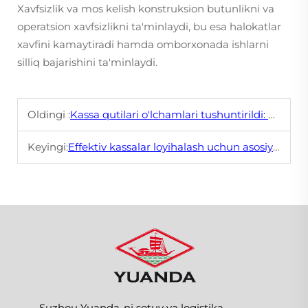
Xavfsizlik va mos kelish konstruksion butunlikni va
operatsion xavfsizlikni ta'minlaydi, bu esa halokatlar
xavfini kamaytiradi hamda omborxonada ishlarni
silliq bajarishini ta'minlaydi.
Oldingi :
Kassa qutilari o'lchamlari tushuntirildi: Qaysi biri sizning kontiringizga mos keladi?
Keyingi:
Effektiv kassalar loyihalash uchun asosiy dizayn elementlari
Suzhou Yuanda-ni sotuv va logistika