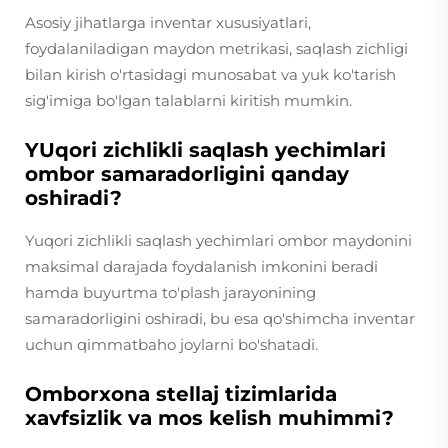
Asosiy jihatlarga inventar xususiyatlari,
foydalaniladigan maydon metrikasi, saqlash zichligi
bilan kirish o'rtasidagi munosabat va yuk ko'tarish
sig'imiga bo'lgan talablarni kiritish mumkin.
YUqori zichlikli saqlash yechimlari
ombor samaradorligini qanday
oshiradi?
Yuqori zichlikli saqlash yechimlari ombor maydonini
maksimal darajada foydalanish imkonini beradi
hamda buyurtma to'plash jarayonining
samaradorligini oshiradi, bu esa qo'shimcha inventar
uchun qimmatbaho joylarni bo'shatadi.
Omborxona stellaj tizimlarida
xavfsizlik va mos kelish muhimmi?