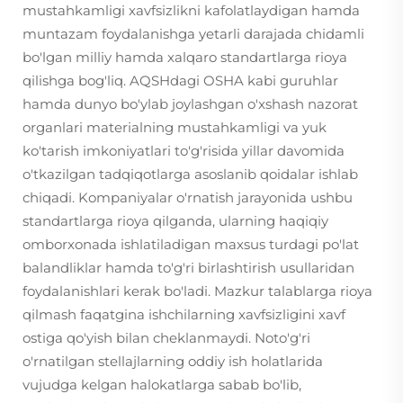
mustahkamligi xavfsizlikni kafolatlaydigan hamda
muntazam foydalanishga yetarli darajada chidamli
bo'lgan milliy hamda xalqaro standartlarga rioya
qilishga bog'liq. AQSHdagi OSHA kabi guruhlar
hamda dunyo bo'ylab joylashgan o'xshash nazorat
organlari materialning mustahkamligi va yuk
ko'tarish imkoniyatlari to'g'risida yillar davomida
o'tkazilgan tadqiqotlarga asoslanib qoidalar ishlab
chiqadi. Kompaniyalar o'rnatish jarayonida ushbu
standartlarga rioya qilganda, ularning haqiqiy
omborxonada ishlatiladigan maxsus turdagi po'lat
balandliklar hamda to'g'ri birlashtirish usullaridan
foydalanishlari kerak bo'ladi. Mazkur talablarga rioya
qilmash faqatgina ishchilarning xavfsizligini xavf
ostiga qo'yish bilan cheklanmaydi. Noto'g'ri
o'rnatilgan stellajlarning oddiy ish holatlarida
vujudga kelgan halokatlarga sabab bo'lib,