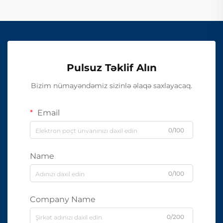
Pulsuz Təklif Alın
Bizim nümayəndəmiz sizinlə əlaqə saxlayacaq.
Email
0/100
Name
0/100
Company Name
0/200