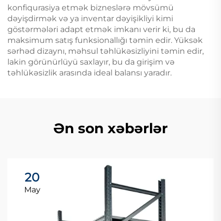
konfiqurasiya etmək bizneslərə mövsümü
dəyişdirmək və ya inventar dəyişikliyi kimi
göstərmələri adapt etmək imkanı verir ki, bu da
maksimum satış funksionallığı təmin edir. Yüksək
sərhəd dizaynı, məhsul təhlükəsizliyini təmin edir,
lakin görünürlüyü saxlayır, bu da girişim və
təhlükəsizlik arasında ideal balansı yaradır.
Ən son xəbərlər
20
May