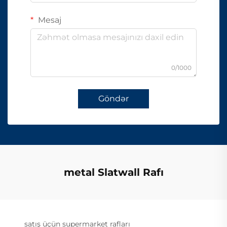
Mesaj
0/1000
Göndər
metal Slatwall Rafı
satış üçün supermarket rafları