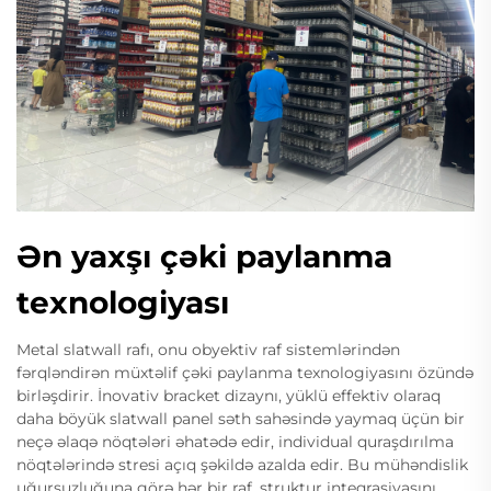
Ən yaxşı çəki paylanma
texnologiyası
Metal slatwall rafı, onu obyektiv raf sistemlərindən
fərqləndirən müxtəlif çəki paylanma texnologiyasını özündə
birləşdirir. İnovativ bracket dizaynı, yüklü effektiv olaraq
daha böyük slatwall panel səth sahəsində yaymaq üçün bir
neçə əlaqə nöqtələri əhatədə edir, individual quraşdırılma
nöqtələrində stresi açıq şəkildə azalda edir. Bu mühəndislik
uğursuzluğuna görə hər bir raf, struktur inteqrasiyasını