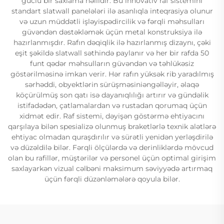
güclü bir saxlama həllidir. Bu innovativ raf sistemini
standart slatwall panelələri ilə asanlıqla inteqrasiya olunur
və uzun müddətli işləyispədircilik və fərqli məhsulları
güvəndən dəstəkləmək üçün metal konstruksiya ilə
hazırlanmışdır. Rafın dəqiqlik ilə hazırlanmış dizaynı, çəki
eşit şəkildə slatwall səthində paylanır və her bir rafda 50
funt qədər məhsulların güvəndən və təhlükəsiz
göstərilməsinə imkan verir. Hər rafın yüksək rib yaradılmış
sərhəddi, obyektlərin sürüşməsiniəngəlləyir, əlaqə
köçürülmüş son qatı isə dayanıqlılığı artırır və gündəlik
istifadədən, çatlamalardan və rustadan qorumaq üçün
xidmət edir. Raf sistemi, dəyişən göstərmə ehtiyacını
qarşılaya bilən spesializə olunmuş braketlərlə texnik alətlərə
ehtiyac olmadan quraşdırılır və sürətli yenidən yerləşdirilə
və düzəldilə bilər. Fərqli ölçülərdə və derinliklərdə mövcud
olan bu rafillər, müştərilər və personel üçün optimal girişim
saxlayarkən vizual cəlbəni maksimum səviyyədə artırmaq
üçün fərqli düzənləmələrə qoyula bilər.