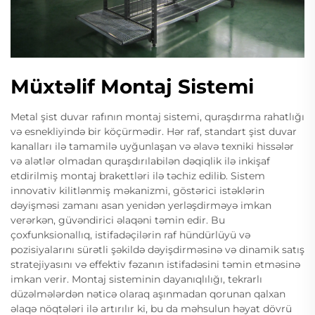
Müxtəlif Montaj Sistemi
Metal şist duvar rafının montaj sistemi, quraşdırma rahatlığı
və esnekliyində bir köçürmədir. Hər raf, standart şist duvar
kanalları ilə tamamilə uyğunlaşan və əlavə texniki hissələr
və alətlər olmadan quraşdırılabilən dəqiqlik ilə inkişaf
etdirilmiş montaj brakettləri ilə təchiz edilib. Sistem
innovativ kilitlənmiş məkanizmi, göstərici istəklərin
dəyişməsi zamanı asan yenidən yerləşdirməyə imkan
verərkən, güvəndirici əlaqəni təmin edir. Bu
çoxfunksionallıq, istifadəçilərin raf hündürlüyü və
pozisiyalarını sürətli şəkildə dəyişdirməsinə və dinamik satış
stratejiyasını və effektiv fəzanın istifadəsini təmin etməsinə
imkan verir. Montaj sisteminin dayanıqlılığı, tekrarlı
düzəlmələrdən nəticə olaraq aşınmadan qorunan qalxan
əlaqə nöqtələri ilə artırılır ki, bu da məhsulun həyat dövrü