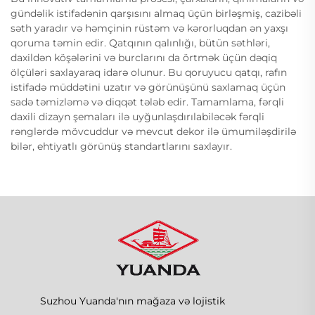
gündəlik istifadənin qarşısını almaq üçün birləşmiş, cazibəli
səth yaradır və həmçinin rüstəm və kərorluqdan ən yaxşı
qoruma təmin edir. Qatqının qalınlığı, bütün səthləri,
daxildən köşələrini və burclarını da örtmək üçün dəqiq
ölçüləri saxlayaraq idarə olunur. Bu qoruyucu qatqı, rafın
istifadə müddətini uzatır və görünüşünü saxlamaq üçün
sadə təmizləmə və diqqət tələb edir. Tamamlama, fərqli
daxili dizayn şemaları ilə uyğunlaşdırılabiləcək fərqli
rənglərdə mövcuddur və mevcut dekor ilə ümumiləşdirilə
bilər, ehtiyatlı görünüş standartlarını saxlayır.
Suzhou Yuanda'nın mağaza və lojistik