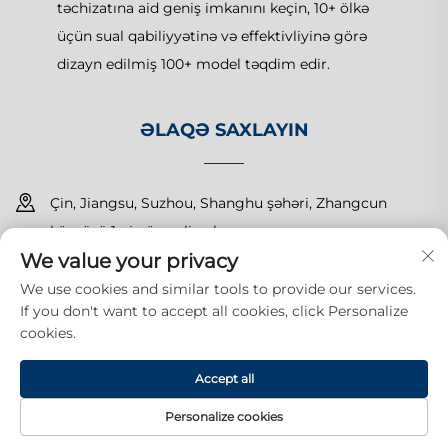
təchizatına aid geniş imkanını keçin, 10+ ölkə
üçün sual qabiliyyətinə və effektivliyinə görə
dizayn edilmiş 100+ model təqdim edir.
ƏLAQƏ SAXLAYIN
Çin, Jiangsu, Suzhou, Shanghu şəhəri, Zhangcun
körpüsü 1-ci nömrəli yol
We value your privacy
+86-15150179453
We use cookies and similar tools to provide our services.
If you don't want to accept all cookies, click Personalize
[email protected]
cookies.
Accept all
Hüquqlar qorunur © 2025 Suzhou Yuanda Commercial
Products Co., Ltd. Bütün hüquqlar qorunur.
Məxfilik siyasəti
Personalize cookies
ANA SƏHİFƏ
MƏHSULLAR
E-MAIL
TEL