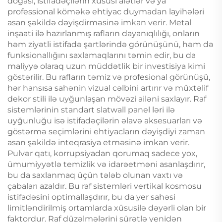
doğası, istifadəçilərin xüsusi alətlər və ya
professional köməkə ehtiyac duymadan layihələri
asan şəkildə dəyişdirməsinə imkan verir. Metal
inşaati ilə hazırlanmış rafların dayanıqlılığı, onların
həm ziyətli istifadə şərtlərində görünüşünü, həm də
funksionallığını saxlamaqlarını təmin edir, bu da
maliyyə olaraq uzun müddətlik bir investisiya kimi
göstərilir. Bu rafların təmiz və profesional görünüşü,
hər hansısa sahənin vizual cəlbini artırır və müxtəlif
dekor stili ilə uyğunlaşan mövəzi ailəni saxlayır. Raf
sistemlərinin standart slatwall panel ləri ilə
uyğunluğu isə istifadəçilərin əlavə aksesuarları və
göstərmə seçimlərini ehtiyacların dəyişdiyi zaman
asan şəkildə inteqrasiya etməsinə imkan verir.
Pulvər qatı, korrupsiyadan qorumaq sadece yox,
ümumiyyətlə temizlik və idarəetməni asanlaşdırır,
bu da saxlanmaq üçün tələb olunan vaxtı və
çabaları azaldır. Bu raf sistemləri vertikal kosmosu
istifadəsini optimallaşdırır, bu da yer sahəsi
limitləndirilmiş ortamlarda xüsusilə dəyərli olan bir
faktordur. Raf düzəlmələrini sürətlə yenidən