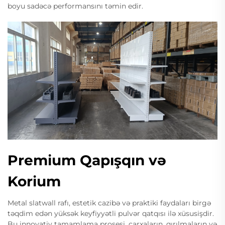
boyu sadəcə performansını təmin edir.
Premium Qapışqın və
Korium
Metal slatwall rafı, estetik cazibə və praktiki faydaları birgə
təqdim edən yüksək keyfiyyətli pulvər qatqısı ilə xüsusişdir.
Bu innovativ tamamlama prosesi, çarxaların, qırılmaların və