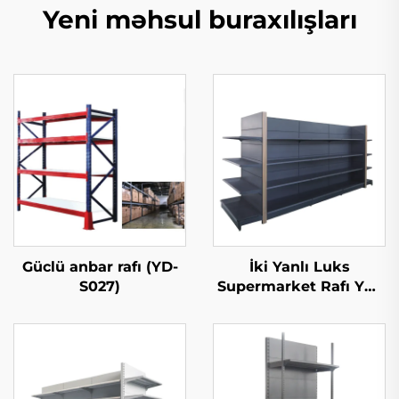
Yeni məhsul buraxılışları
Güclü anbar rafı (YD-
İki Yanlı Luks
S027)
Supermarket Rafı YD-
S035