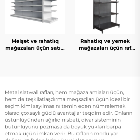
Məişət və rahatlıq
Rahatlıq və yemək
mağazaları üçün satıcı
mağazaları üçün raf
raf YD-S014
sistemləri YD-S009
Metal slatwall rafları, hem mağaza amiaları üçün,
hem də təşkilatlaşdırma məqsadları üçün ideal bir
seçim kimi sayılmasını təmin edən nümrələmək
olaraq çoxsaylı güclü avantajlar təqdim edir. Onların
üstünlüyündən ağırlıq nisbəti, divar sisteminin
bütünlüyünü pozmasa da böyük yükləri bərpa
etmək üçün imkan verir. Bu rafların modulyar