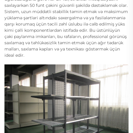
saxlayarkən 50 funt çəkini güvənli şəkildə dəstəkləmək olar.
Sistem, uzun müddətli stabillik təmin etmək və maksimum
yükləmə şərtləri altındakı səxergəlmə və ya fasilələnməniə
qarşı korumaq üçün təcili zəhl üslubu ilə cəlb edilmiş yüks
kimi çəlli komponentlərdən istifadə edir. Bu üstünlüyün
çəki paylanma imkanları, bu rafaların, professional görünüş
saxlamaq və təhlükəsizlik təmin etmək üçün ağır tədarük
malları, saxlama kapları və ya texnikası göstərmək üçün
ideal edir.