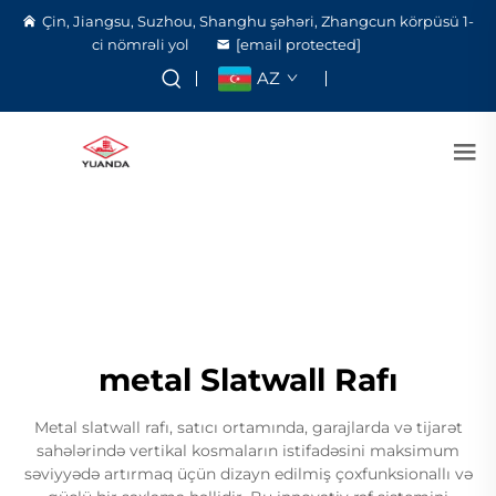
Çin, Jiangsu, Suzhou, Shanghu şəhəri, Zhangcun körpüsü 1-
ci nömrəli yol
[email protected]
AZ
metal Slatwall Rafı
Metal slatwall rafı, satıcı ortamında, garajlarda və tijarət
sahələrində vertikal kosmaların istifadəsini maksimum
səviyyədə artırmaq üçün dizayn edilmiş çoxfunksionallı və