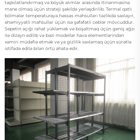
təşkilatlandırmaq və böyük alımlar arasında itinənməsinə
mane olmaq üçün strateji şəkildə yerləşdirilib. Termal qatlı
bölmələr temperaturaya həssas məhsulları təzlikdə saxlayır,
əhəmiyyətli məhsullar üçün isə şəfəfatlı ceblər mövcuddur.
Sepetin açığı rahat yükləmək və boşaltmaq üçün geniş ağzı
ilə dizayn edilib və bəzi modellər hava elementlərindən
xəmiri müdafiə etmək və ya gizlilik saxlamaq üçün sürətlə
istifadə edilə bilən örtü əhatə edir.