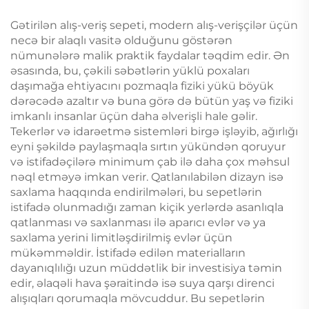
Gətirilən alış-veriş sepeti, modern alış-verişçilər üçün
necə bir alaqlı vasitə olduğunu göstərən
nümunələrə malik praktik faydalar təqdim edir. Ən
əsasında, bu, çəkili səbətlərin yüklü poxaları
daşımağa ehtiyacını pozmaqla fiziki yükü böyük
dərəcədə azaltır və buna görə də bütün yaş və fiziki
imkanlı insanlar üçün daha əlverişli hale gəlir.
Tekerlər və idarəetmə sistemləri birgə işləyib, ağırlığı
eyni şəkildə paylaşmaqla sırtın yükündən qoruyur
və istifadəçilərə minimum çab ilə daha çox məhsul
nəql etməyə imkan verir. Qatlanılabilən dizayn isə
saxlama haqqında endirilmələri, bu sepetlərin
istifadə olunmadığı zaman kiçik yerlərdə asanlıqla
qatlanması və saxlanması ilə aparıcı evlər və ya
saxlama yerini limitləşdirilmiş evlər üçün
mükəmməldir. İstifadə edilən materialların
dayanıqlılığı uzun müddətlik bir investisiya təmin
edir, əlaqəli hava şəraitində isə suya qarşı direnci
alışıqları qorumaqla mövcuddur. Bu sepetlərin