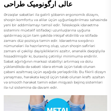
عالی ارگونومیک طراحی
Ərzaqlar səbətləri ilə gəlirli şöbənin ergonomik dizaynı,
shoqin komfortu və əlilər üçün uyğunlaşdırılması sahəsində
yeni bir addımlamayı təmsil edir. Teleskopik idarəetmə
sistemini müxtəlif istifadəçi uzunluqlarına uyğuna
qaldırmaq üçün tam şəkildə inkişaf etdirilib və istifadə
zamanı düz pozisiya təmin edir. Idarəetmə sıxışdırıcı
nümunələri ilə hazırlanmış olup, uzun shoqin səfirləri
zamanı el çəkilişi dəyişikliklərini azaltır, ənənəlik dəqiqliyilə
hissədilmişdir ki, buraxılış çətinliyi minimuma endirilir.
Səbət ağırlığının mərkəzi stabilliyi artırmaq və dolu
yükləndikdə də səbəti idarə etmək üçün tələb olunan
çabani azaltmaq üçün aşağıda yerləşdirilib. Bu fikirli dizayn
yanaşması, hərəkətə keçid üçün tələb olunan kraftı azaltan
və smooth hərəkət təmin edən miqyaslı bejinq sistemləri
ilə rul sisteminə də davam edir.