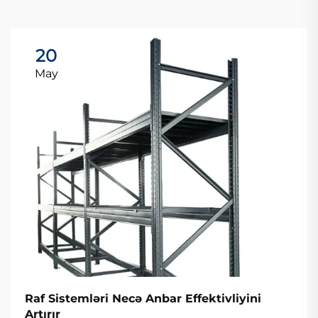
20
May
Raf Sistemləri Necə Anbar Effektivliyini
Artırır