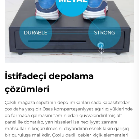
İstifadeçi depolama
çözümləri
Çəkili mağaza sepetinin depo imkanları sadə kapasitetdən
çox daha yaxşıdır.Əsas komparteşəniyyat ağırlıq yüklərində
də formada qalmasını təmin edən qüvvələndirilmiş alt
panel ilə donatılıb, yan hissələri isə nəqliyyat zamanı
məhsulların köçürülmesini dayandıran esnek lakin qarışıq
bir quruluşa malikdir. Çoxlu daxili ceblər kiçik elementləri