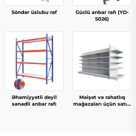
Söndər üslubu raf
Güclü anbar rafı (YD-
S026)
Əhəmiyyətli deyil
Məişət və rahatlıq
sənədli anbar rafı
mağazaları üçün satıcı
raf YD-S014