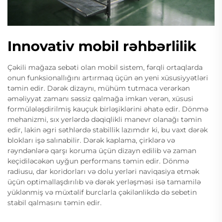
Innovativ mobil rəhbərlilik
Çəkili mağaza sebəti olan mobil sistem, fərqli ortaqlarda
onun funksionallığını artırmaq üçün ən yeni xüsusiyyətləri
təmin edir. Dərək dizaynı, mühüm tutmaca verərkən
əməliyyat zamanı səssiz qalmağa imkan verən, xüsusi
formülələşdirilmiş kauçuk birləşiklərini əhatə edir. Dönmə
mehanizmi, sıx yerlərdə dəqiqlikli manevr olanağı təmin
edir, lakin əgri səthlərdə stabillik lazımdır ki, bu vaxt dərək
blokları işə salınabilir. Dərək kaplama, çirklərə və
rəyndənlərə qarşı koruma üçün dizayn edilib və zaman
keçidiləcəkən uyğun performans təmin edir. Dönmə
radiusu, dar koridorları və dolu yerləri naviqasiya etmək
üçün optimallaşdırılıb və dərək yerləşməsi isə tamamilə
yüklənmiş və müxtəlif burclarla çəkilənlikdə də sebetin
stabil qalmasını təmin edir.