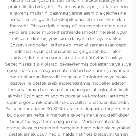
devrimci bir çözümü temsil edir, hərəkət qabiliyyətini
praktiklik ilə birləşdirir. Bu innovativ sepet, istifadəçilərin
alış-veriş mallarını daşımaq yerinə asanlıqla çəkməsinə
imkan verən güclü teleskopik idarə etmə sistemindən
ibarətdir. Dizayn tipik olaraq, dükan rayonlarından park
yerdilərə qədər müxtəlif səthlərdə smooth hərəkət üçün
inkişaf etdirilmiş yüks kimi dəhşətli dəstəyə malikdir.
Çoxsaylı modellər, istifadə edilmədiyi zaman asan depo
edilməsi üçün çatlanabilən xərçingə sahibdir, lakin
aktivləşdirildikdən sonra struktural bütövlüyü saxlayır.
Səpət hissəsi tipik olaraq, peysəklənmiş poliester və ya suya
qarşı məhv olunmayan materialdan hazırlanmış dayanıqlı
materiallardan ibarətdir və qalın alüminium və ya çəlkə
dəstəyi ilə dəstəklənib. İncələndirilmiş modellər adətən
temperaturaya həssas mallar üçün spesial bölmələr, kiçik
alımlar üçün addım addım poxalar və komfortu artırmaq
üçün ergonomik idarəetmə qovculları əhatədən ibarətdir.
Bu sepetlər adətən 30-50 litr arasında kapasitə təqdim edir,
bu da onları həftəlik market alış-verişinə və müxtəlif digər
ticarət faaliyyətlərinə uyğun edir. Modern materialların
integrasiyası bu sepetləri həmçinin həddindən əlavə yükləri
dəstəkləmək üçün həqiqi halda hafif ola biləcəyini təmin