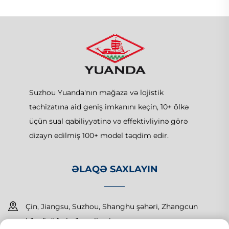
Suzhou Yuanda'nın mağaza və lojistik
təchizatına aid geniş imkanını keçin, 10+ ölkə
üçün sual qabiliyyətinə və effektivliyinə görə
dizayn edilmiş 100+ model təqdim edir.
ƏLAQƏ SAXLAYIN
Çin, Jiangsu, Suzhou, Shanghu şəhəri, Zhangcun
körpüsü 1-ci nömrəli yol