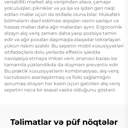
versatilliti market alış-verişindən əlavə, çamaşır
yolculuqları, pikniklər və ya işə və işdən geri nəql
edilən mallar üçün də istifadə oluna bilər. Mükafatlı
bölmələrin daxil edilməsi alışıqları rəsmi saxlayır və
həssas malları daha ağır mallardan ayırır. Ergonomik
dizayn alış-veriş zamanı daha yaxşı pozisiya təmin
edir və ağır poxaları daşımaqla əlaqədar tekrarlayan
yükün riskini azaldır. Bu sepetin mobil xüsusiyyətləri
istifadəçilərə dolu yerlərdə effektiv şəkildə
naviqasiya etməyə imkan verir, ənənəvi bazası isə
tamamilə yükləndikdə də düşməni prevantiv edir.
Bu praktik xüsusiyyətlərin kombinasiyası, alış-veriş
təcrübəsini asanlaşdırmaq və fiziki sağlamlığını
qorumaq istəyən hər kəsin üçün gətirilən alış-veriş
sepetini necə bir əsasəl vasitə olduğunu göstərir.
Təlimatlar və püf nöqtələr