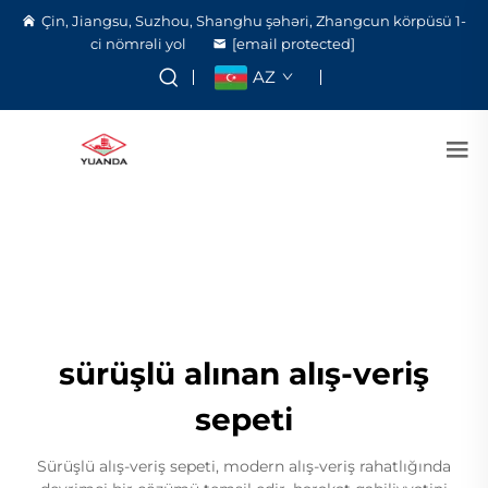
Çin, Jiangsu, Suzhou, Shanghu şəhəri, Zhangcun körpüsü 1-
ci nömrəli yol
[email protected]
AZ
sürüşlü alınan alış-veriş
sepeti
Sürüşlü alış-veriş sepeti, modern alış-veriş rahatlığında