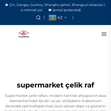
Çin, Jiangsu, Suzhou, Shanghu şəhəri, Zhangcun körpüsü 1-
ci nömrəli yol
[email protected]
AZ
supermarket çelik raf
Supermarket çelik rafları, modern təmirat altyapısının əsas
elementlərindən biridir və yer istifadəsini maksimum
dərəcədə optimallaşdırmaq üçün qalxan depo və göstərici