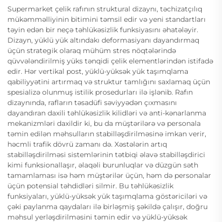
Supermarket çelik rafının struktural dizaynı, təchizatçılıq
mükəmməlliyinin bitimini təmsil edir və yeni standartları
təyin edən bir neçə təhlükəsizlik funksiyasını əhatələyir.
Dizayn, yüklü yük altındakı deformasiyanı dayandırmaq
üçün strategik olaraq mühüm stres nöqtələrində
qüvvələndirilmiş yüks tənqidi çelik elementlərindən istifadə
edir. Hər vertikal post, yüklü-yüksək yük taşımqlama
qabiliyyətini artırmaq və struktur tamlığını saxlamaq üçün
spesializə olunmuş istilik prosedurları ilə işlənib. Rafın
dizaynında, rafların təsadüfi səviyyədən çıxmasını
dayandıran daxili təhlükəsizlik kilidləri və anti-kənarlanma
mekanizmləri daxildir ki, bu da müştərilərə və personala
təmin edilən məhsulların stabilləşdirilməsinə imkan verir,
həcmli trafik dövrü zamanı də. Xəstələrin artıq
stabilləşdirilməsi sistemlərinin tətbiqi əlavə stabilləşdirici
kimi funksionallaşır, əlaqəli burunluqlar və düzgün səth
tamamlaması isə həm müştərilər üçün, həm də personalar
üçün potensial təhdidləri silmir. Bu təhlükəsizlik
funksiyaları, yüklü-yüksək yük taşımqlama göstəriciləri və
çəki paylanma qaydaları ilə birləşmiş şəkildə çalışır, doğru
məhsul yerləşdirilməsini təmin edir və yüklü-yüksək