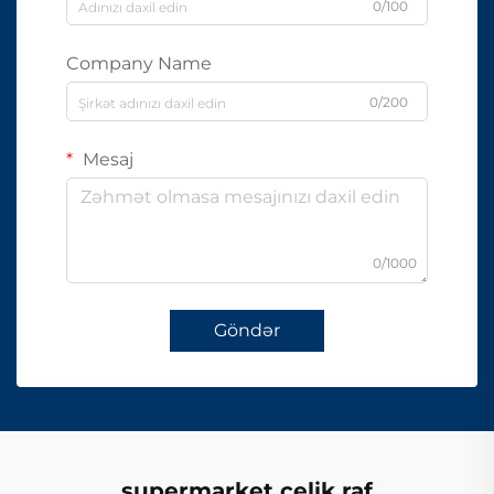
0/100
Company Name
0/200
Mesaj
0/1000
Göndər
supermarket çelik raf