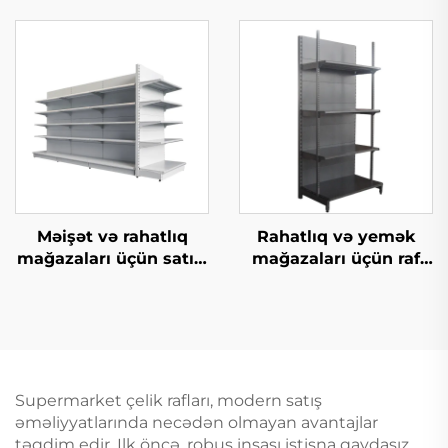
Rafları Satılıq YD-S003
Məişət və rahatlıq
Rahatlıq və yemək
mağazaları üçün satıcı
mağazaları üçün raf
raf YD-S014
sistemləri YD-S009
Supermarket çelik rafları, modern satış
əməliyyatlarında necədən olmayan avantajlar
təqdim edir. Ilk öncə, robus inşası istisna qaydasız