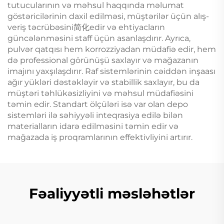
tutucularının və məhsul haqqında məlumat
göstəricilərinin daxil edilməsi, müştərilər üçün alış-
veriş təcrübəsini简化edir və ehtiyacların
güncələnməsini staff üçün asanlaşdırır. Ayrıca,
pulvər qatqısı hem korrozziyadan müdafiə edir, hem
də professional görünüşü saxlayır və mağazanın
imajını yaxşılaşdırır. Raf sistemlərinin cəiddən inşaası
ağır yükləri dəstəkləyir və stabillik saxlayır, bu da
müştəri təhlükəsizliyini və məhsul müdafiəsini
təmin edir. Standart ölçüləri isə var olan depo
sistemləri ilə səhiyyəli inteqrasiya edilə bilən
materialların idarə edilməsini təmin edir və
mağazada iş proqramlarının effektivliyini artırır.
Fəaliyyətli məsləhətlər