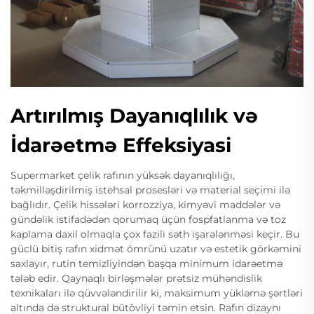
Artırılmış Dayanıqlılık və
İdarəetmə Effeksiyasi
Supermarket çelik rafının yüksək dayanıqlılığı,
təkmilləşdirilmiş istehsal prosesləri və material seçimi ilə
bağlıdır. Çelik hissələri korrozziya, kimyəvi maddələr və
gündəlik istifadədən qorumaq üçün fospfatlanma və toz
kaplama daxil olmaqla çox fazili səth işarələnməsi keçir. Bu
güclü bitiş rafın xidmət ömrünü uzatır və estetik görkəmini
saxlayır, rutin temizliyindən başqa minimum idarəetmə
tələb edir. Qaynaqlı birləşmələr prətsiz mühəndislik
texnikaları ilə qüvvələndirilir ki, maksimum yükləmə şərtləri
altında də struktural bütövliyi təmin etsin. Rafın dizaynı