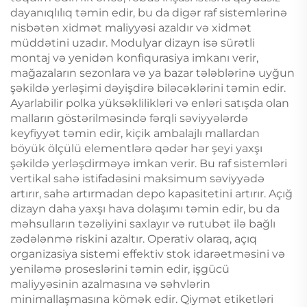
dayanıqlılıq təmin edir, bu da digər raf sistemlərinə
nisbətən xidmət maliyyəsi azaldır və xidmət
müddətini uzadır. Modulyar dizayn isə sürətli
montaj və yenidən konfiqurasiya imkanı verir,
mağazaların sezonlara və ya bazar tələblərinə uyğun
şəkildə yerləşimi dəyişdirə biləcəklərini təmin edir.
Ayarlabilir polka yüksəklilikləri və enləri satışda olan
malların göstərilməsində fərqli səviyyələrdə
keyfiyyət təmin edir, kiçik ambalajlı mallardan
böyük ölçülü elementlərə qədər hər şeyi yaxşı
şəkildə yerləşdirməyə imkan verir. Bu raf sistemləri
vertikal sahə istifadəsini maksimum səviyyədə
artırır, sahə artırmadan depo kapasitetini artırır. Açığ
dizayn daha yaxşı hava dolaşımı təmin edir, bu da
məhsulların təzəliyini saxlayır və rutubət ilə bağlı
zədələnmə riskini azaltır. Operativ olaraq, açıq
organizasiya sistemi effektiv stok idarəetməsini və
yeniləmə proseslərini təmin edir, işgücü
maliyyəsinin azalmasına və səhvlərin
minimallaşmasına kömək edir. Qiymət etiketləri