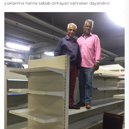
yüklənmə halına səbəb olmayan sahnələri dayandırır.