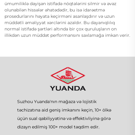
ümumiliklə dəyişən istifadə nöqtələrini silmir və əvəz
olunabilən hissələr əhatədədir, bu isə idarəetmə
prosedurlarını həyata keçirməni asanlaşdırır və uzun
müddətli əməliyyat xərclərini azaldır. Bu dayanıqlılıq
normal istifadə şərtləri altında bir çox quruluşların on
illikdən uzun müddət performansını saxlamağa imkan verir.
Suzhou Yuanda'nın mağaza və lojistik
təchizatına aid geniş imkanını keçin, 10+ ölkə
üçün sual qabiliyyətinə və effektivliyinə görə
dizayn edilmiş 100+ model təqdim edir.