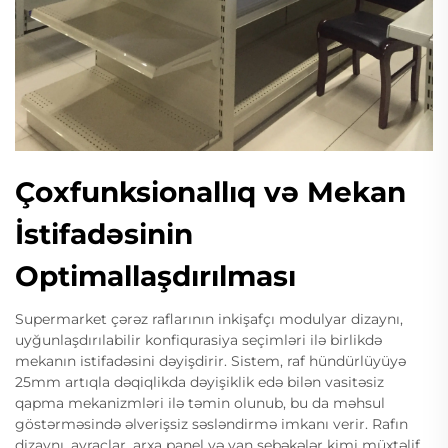
Çoxfunksionallıq və Mekan
İstifadəsinin
Optimallaşdırılması
Supermarket çərəz raflarının inkişafçı modulyar dizaynı,
uyğunlaşdırılabilir konfiqurasiya seçimləri ilə birlikdə
mekanın istifadəsini dəyişdirir. Sistem, raf hündürlüyüyə
25mm artıqla dəqiqlikda dəyişiklik edə bilən vasitəsiz
qapma mekanizmləri ilə təmin olunub, bu da məhsul
göstərməsində əlverişsiz səsləndirmə imkanı verir. Rafın
dizaynı, ayraçlar, arxa panel və yan şebəkələr kimi müxtəlif