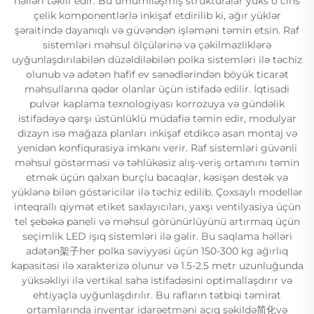
həlləri təklif edir. Bu ümumiləşmiş strukturalar yüks o cins
çelik komponentlərlə inkişaf etdirilib ki, ağır yüklər
şəraitində dayanıqlı və güvəndən işləməni təmin etsin. Raf
sistemləri məhsul ölçülərinə və çəkilməzliklərə
uyğunlaşdırılabilən düzəldiləbilən polka sistemləri ilə təchiz
olunub və adətən hafif ev sənədlərindən böyük ticarət
məhsullarına qədər olanlar üçün istifadə edilir. İqtisadi
pulvər kaplama texnologiyası korrozuya və gündəlik
istifadəyə qarşı üstünlüklü müdafiə təmin edir, modulyar
dizayn isə mağaza planları inkişaf etdikcə asan montaj və
yenidən konfiqurasiya imkanı verir. Raf sistemləri güvənli
məhsul göstərməsi və təhlükəsiz alış-veriş ortamını təmin
etmək üçün qalxan burçlu bacaqlar, kəsişən destək və
yüklənə bilən göstəricilər ilə təchiz edilib. Çoxsaylı modellər
inteqrallı qiymət etiket saxlayıcıları, yaxşı ventilyasiya üçün
tel şebəkə paneli və məhsul görünürlüyünü artırmaq üçün
seçimlik LED işıq sistemləri ilə gəlir. Bu saqlama həlləri
adətən架子her polka səviyyəsi üçün 150-300 kg ağırlıq
kapasitəsi ilə xarakterizə olunur və 1.5-2.5 metr uzunluğunda
yüksəkliyi ilə vertikal sahə istifadəsini optimallaşdırır və
ehtiyaçla uyğunlaşdırılır. Bu rafların tətbiqi təmirat
ortamlarında inventar idarəetməni açıq şəkildə简化və