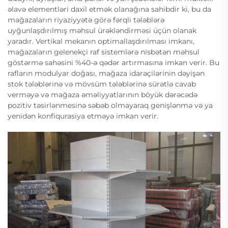
əlavə elementləri daxil etmək olanağına sahibdir ki, bu da
mağazaların riyaziyyətə görə fərqli tələblərə
uyğunlaşdırılmış məhsul ürəkləndirməsi üçün olanak
yaradır. Vertikal mekanın optimallaşdırılması imkanı,
mağazaların gelenekçi raf sistemlərə nisbətən məhsul
göstərmə sahəsini %40-ə qədər artırmasına imkan verir. Bu
rafların modulyar doğası, mağaza idarəçilərinin dəyişən
stok tələblərinə və mövsüm tələblərinə sürətlə cavab
verməyə və mağaza əməliyyatlarının böyük dərəcədə
pozitiv təsirlənmesinə səbəb olmayaraq genişlənmə və ya
yenidən konfiqurasiya etməyə imkan verir.