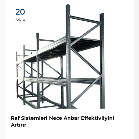
20
May
Raf Sistemləri Necə Anbar Effektivliyini
Artırır