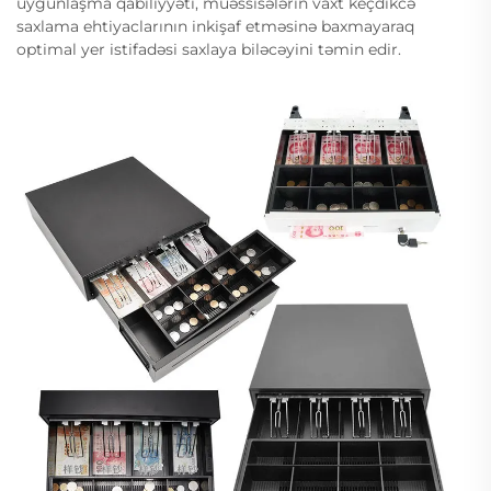
uyğunlaşma qabiliyyəti, müəssisələrin vaxt keçdikcə
saxlama ehtiyaclarının inkişaf etməsinə baxmayaraq
optimal yer istifadəsi saxlaya biləcəyini təmin edir.