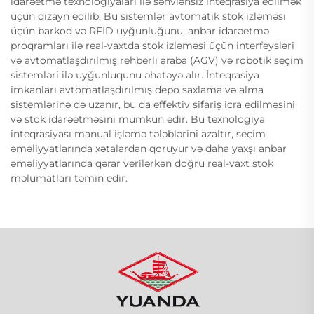
idarəetmə texnologiyaları ilə səhvlənsiz inteqrasiya edilmək
üçün dizayn edilib. Bu sistemlər avtomatik stok izləməsi
üçün barkod və RFID uyğunluğunu, anbar idarəetmə
proqramları ilə real-vaxtda stok izləməsi üçün interfeysləri
və avtomatlaşdırılmış rehberli araba (AGV) və robotik seçim
sistemləri ilə uyğunluqunu əhatəyə alır. İnteqrasiya
imkanları avtomatlaşdırılmış depo saxlama və alma
sistemlərinə də uzanır, bu da effektiv sifariş icra edilməsini
və stok idarəetməsini mümkün edir. Bu texnologiya
inteqrasiyası manual işləmə tələblərini azaltır, seçim
əməliyyatlarında xətalardan qoruyur və daha yaxşı anbar
əməliyyatlarında qərar verilərkən doğru real-vaxt stok
məlumatları təmin edir.