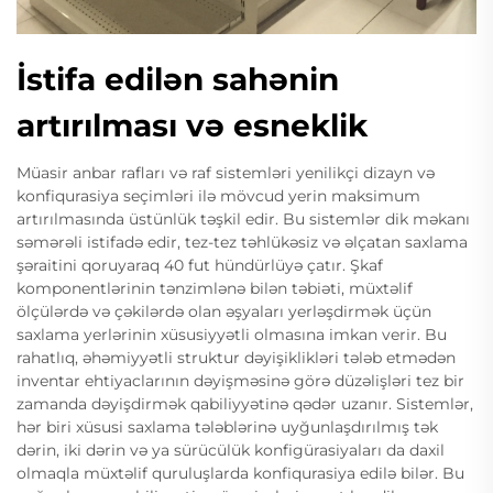
İstifa edilən sahənin
artırılması və esneklik
Müasir anbar rafları və raf sistemləri yenilikçi dizayn və
konfiqurasiya seçimləri ilə mövcud yerin maksimum
artırılmasında üstünlük təşkil edir. Bu sistemlər dik məkanı
səmərəli istifadə edir, tez-tez təhlükəsiz və əlçatan saxlama
şəraitini qoruyaraq 40 fut hündürlüyə çatır. Şkaf
komponentlərinin tənzimlənə bilən təbiəti, müxtəlif
ölçülərdə və çəkilərdə olan əşyaları yerləşdirmək üçün
saxlama yerlərinin xüsusiyyətli olmasına imkan verir. Bu
rahatlıq, əhəmiyyətli struktur dəyişiklikləri tələb etmədən
inventar ehtiyaclarının dəyişməsinə görə düzəlişləri tez bir
zamanda dəyişdirmək qabiliyyətinə qədər uzanır. Sistemlər,
hər biri xüsusi saxlama tələblərinə uyğunlaşdırılmış tək
dərin, iki dərin və ya sürücülük konfigürasiyaları da daxil
olmaqla müxtəlif quruluşlarda konfiqurasiya edilə bilər. Bu