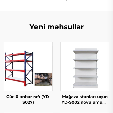
Yeni məhsullar
Güclü anbar rafı (YD-
Mağaza stanları üçün
S027)
YD-S002 növü ümumi
tərəf göstəriliş rafı