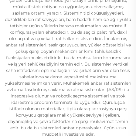
çəlbən quruluşu ilə modulyar dizayn principi birləşdirib,
müxtəlif stok ehtiyacına uyğunlaşan universallaşmış
saxlama ortamı yaradır. Sistemin tipik xüsusiyyətləri,
düzəldiləbilən raf səviyyələri, həm hədəfli həm də ağır yüklü
tətbiqlər üçün yüklərin barədə məlumatları və müxtəlif
konfiqurasiyaları əhatədədir, bu da seçici palet rafı, daxil
olmaq raf və çox-katlı raf həllərini əks etdirir. İncələnmiş
anbar raf sistemləri, təsir qoruyucuları, yüklər göstəricisi və
çöküş qarşı qoyan mekanizmlər kimi təhlükəsizlik
funksiyalarını əks etdirir ki, bu da məhsulların korunmasını
və iş yeri təhlükəsizliyini təmin edir. Bu sistemlər vertikal
sahə istifadəsini optimallaşdırır və şirkətlərin var olan tesis
sahələrində saxlama kapasitəsini maksimuma
yüksəltməsinə imkan verir. Mühakəməli anbar raf sistemləri
avtomatlaşdırılmış saxlama və alma sistemləri (AS/RS) ilə
inteqrasiya olunur və robotik seçmə sistemləri və stok
idarəetmə proqram təminatı ilə uyğundur. Quruluşda
istifadə olunan materiallar, tipik olaraq korrosiyaya qarşı
koruyucu qatqılara malik yüksək səviyyəli çəlbən,
dayanıqlılıq və çevrə fəktorlərinə qarşı mukavimət təmin
edir, bu da bu sistemləri anbar operasiyaları üçün uzun
müddətli investisiya edir.