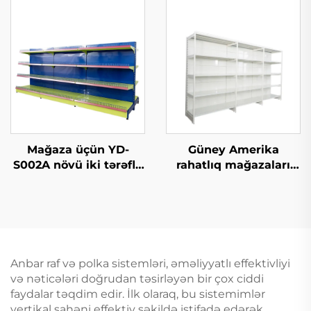
Mağaza üçün YD-
Güney Amerika
S002A növü iki tərəflə
rahatlıq mağazaları
gondola rafı və sətirli
üçün bir tərəfli
qutu shelfləri
supermarket rafı YD-
S008
Anbar raf və polka sistemləri, əməliyyatlı effektivliyi
və nəticələri doğrudan təsirləyən bir çox ciddi
faydalar təqdim edir. İlk olaraq, bu sistemimlər
vertikal sahəni effektiv şəkildə istifadə edərək