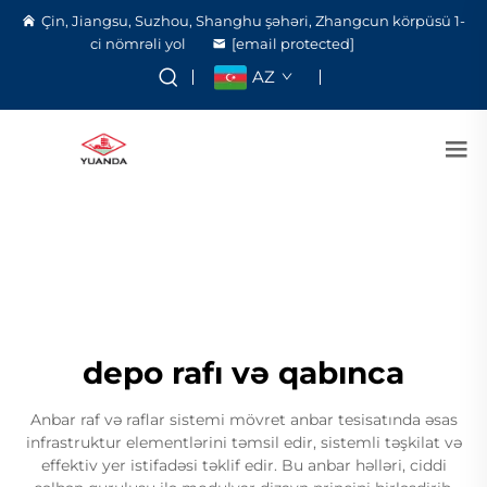
Çin, Jiangsu, Suzhou, Shanghu şəhəri, Zhangcun körpüsü 1-
ci nömrəli yol
[email protected]
AZ
depo rafı və qabınca
Anbar raf və raflar sistemi mövret anbar tesisatında əsas
infrastruktur elementlərini təmsil edir, sistemli təşkilat və
effektiv yer istifadəsi təklif edir. Bu anbar həlləri, ciddi