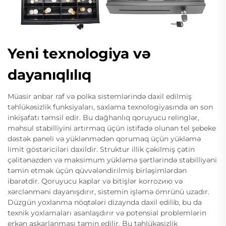
Yeni texnologiya və
dayanıqlılıq
Müasir anbar raf və polka sistemlərində daxil edilmiş
təhlükəsizlik funksiyaları, saxlama texnologiyasında ən son
inkişafatı təmsil edir. Bu dağhanlıq qoruyucu relinglər,
məhsul stabilliyini artırmaq üçün istifadə olunan tel şebeke
dəstək paneli və yüklənmədən qorumaq üçün yükləmə
limit göstəriciləri daxildir. Struktur illik çəkilmiş çətin
çəlitənəzden və maksimum yükləmə şərtlərində stabilliyəni
təmin etmək üçün qüvvələndirilmiş birləşimlərdən
ibarətdir. Qoruyucu kaplar və bitişlər korrozию və
xərclənməni dayanışdırır, sistemin işləmə ömrünü uzadır.
Düzgün yoxlanma nöqtələri dizaynda daxil edilib, bu da
texnik yoxlamaları asanlaşdırır və potensial problemlərin
erkən aşkarlanması təmin edilir. Bu təhlükəsizlik