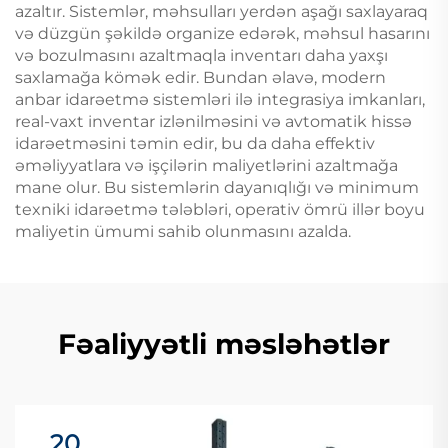
azaltır. Sistemlər, məhsulları yerdən aşağı saxlayaraq
və düzgün şəkildə organize edərək, məhsul hasarını
və bozulmasını azaltmaqla inventarı daha yaxşı
saxlamağa kömək edir. Bundan əlavə, modern
anbar idarəetmə sistemləri ilə integrasiya imkanları,
real-vaxt inventar izlənilməsini və avtomatik hissə
idarəetməsini təmin edir, bu da daha effektiv
əməliyyatlara və işçilərin maliyetlərini azaltmağa
mane olur. Bu sistemlərin dayanıqlığı və minimum
texniki idarəetmə tələbləri, operativ ömrü illər boyu
maliyetin ümumi sahib olunmasını azalda.
Fəaliyyətli məsləhətlər
20