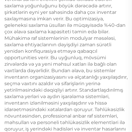
saxlama yoğunluğunu böyük dərəcədə artırır,
şirkətlərin eyni yer sahəsində daha çox inventar
saxlaymasına imkan verir. Bu optimizasiya,
geleneksi saxlama üsulları ilə müqayisədə %40-dan
çox əlavə saxlama kapasiteti təmin edə bilər.
Mühakimə raf sistemlərinin modulyar məsələsi,
saxlama ehtiyaclarının dəyişdiyi zaman sürətli
yenidən konfiqurasiya etməyə qabaqcıl
opportunities verir. Bu uyğunluq, mövsümi
zirvələrdə və ya yeni məhsul xatları ilə bağlı olan
vaxtlarda dəyərlidir. Bundan əlavə, bu sistemlər
inventarın organizasiyasını və əlçatanlığı yaxşılaşdırır,
seçmə vaxtını azaldır və sifarişlərin yerinə
yetirilməsindəki dəqiqliyi artırır. Standartlaşdırılmış
saxlama yerləri və aydın işarələmə sistemləri,
inventarın izlənilməsini yaxşılaşdırır və hissə
idarəetməsindəki xətalardan qoruyur. Təhlükəsizlik
növuntəsindən, professional anbar raf sistemləri,
məhsulları və personeli təhlükəsizlik elementləri ilə
qoruyur, iş yerindəki hadisləri və inventar hasarlarını