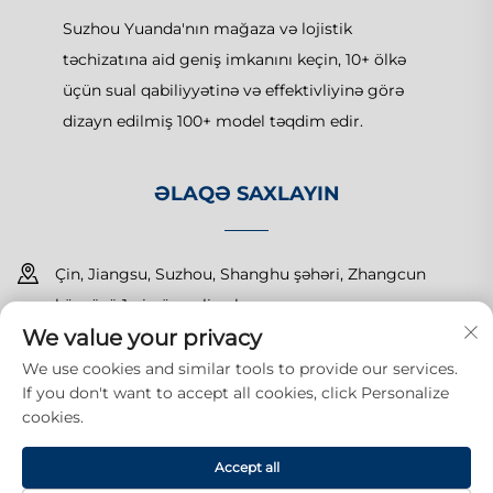
Suzhou Yuanda'nın mağaza və lojistik
təchizatına aid geniş imkanını keçin, 10+ ölkə
üçün sual qabiliyyətinə və effektivliyinə görə
dizayn edilmiş 100+ model təqdim edir.
ƏLAQƏ SAXLAYIN
Çin, Jiangsu, Suzhou, Shanghu şəhəri, Zhangcun
körpüsü 1-ci nömrəli yol
We value your privacy
+86-15150179453
We use cookies and similar tools to provide our services.
If you don't want to accept all cookies, click Personalize
[email protected]
cookies.
Accept all
Hüquqlar qorunur © 2025 Suzhou Yuanda Commercial