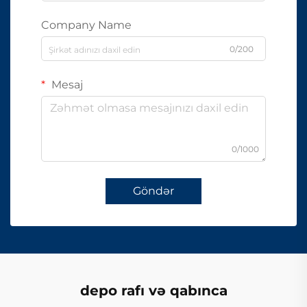
Company Name
0/200
Mesaj
0/1000
Göndər
depo rafı və qabınca