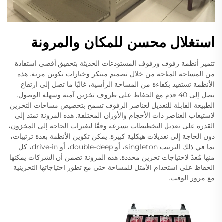
استغلال محسن للمكان والمرونة
تتميز أنظمة رفوف ورفوف المستودعات الحديثة بتحقيق أقصى استفادة
من المساحة المتاحة من خلال تصميم مبتكر وخيارات تكوين مرنة. هذه
الأنظمة تستفيد بكفاءة من المساحة الرأسية، غالبًا ما تصل إلى ارتفاع
يصل إلى 40 قدم مع الحفاظ على ظروف تخزين آمنة وسهلة الوصول.
الطبيعة القابلة للتعديل لعناصر الرفوف تسمح بتخصيص مساحات التخزين
لاستيعاب العناصر ذات الأحجام والأوزان المختلفة. هذه المرونة تمتد إلى
القدرة على تعديل التخطيطات بسرعة وفقًا لتغيرات الحاجة إلى المخزون،
دون الحاجة إلى تعديلات هيكلية كبيرة. يمكن تكوين الأنظمة بعدة ترتيبات،
بما في ذلك الترتيب singleton، أو double-deep، أو drive-in، كل
منها مُعدّ لاحتياجات تخزين محددة. هذه المرونة تضمن أن الشركات يمكنها
الحفاظ على استخدام الأمثل للمساحة حتى مع تطور احتياجاتها التخزينية
مع مرور الوقت.