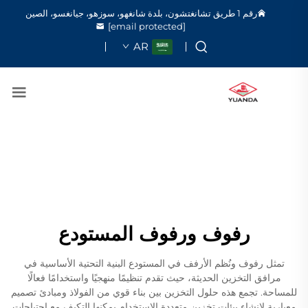
رقم 1 طريق تشانغتشون، بلدة شانغهو، سوزهو، جيانغسو، الصين
[email protected]
AR
رفوف ورفوف المستودع
تمثل رفوف ونُظم الأرفف في المستودع البنية التحتية الأساسية في
مرافق التخزين الحديثة، حيث تقدم تنظيمًا منهجيًا واستخدامًا فعالًا
للمساحة. تجمع هذه حلول التخزين بين بناء قوي من الفولاذ ومبادئ تصميم
معيارية لإنشاء بيئات تخزين متعددة الاستخدام يمكنها التكيف مع احتياجات