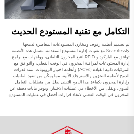
التكامل مع تقنية المستودع الحديث
تم تصميم أنظمة رفوف ومخازن المستودعات المعاصرة لدمجها
Seamlessly مع تقنيات إدارة المستودع المتقدمة. تشمل هذه الأنظمة
توافق مع الباركود و RFID لتتبع المخزون التلقائي، وواجهات مع برامج
إدارة المستودعات لمراقبة المخزون في الوقت الفعلي، والتوافق مع
المركبات ذاتية القيادة (AGVs) وأنظمة اختيار الروبوتات. تمتد قدرات
الدمج لأنظمة التخزين والاسترجاع الآلية، مما يمكّن من تنفيذ الطلبات
وإدارة المخزون بكفاءة. هذا الدمج التقني يقلل من متطلبات التعامل
اليدوي، ويقلل من الأخطاء في عمليات الاختيار، ويوفر بيانات دقيقة عن
المخزون في الوقت الفعلي لاتخاذ قرارات أفضل في عمليات المستودع.