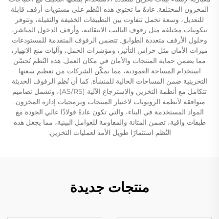
المخزون المختلفة. عادةً ما تحتوي هذه النُظم على مستويات أرفف قابلة
للتعديل، وسعة تحمل تتفاوت بين التطبيقات الخفيفة والثقيلة، وتتوفر
بتكوينات مختلفة مثل رفوف الباليت الانتقائية، وأرفف الدخول المباشر،
وحلول الأرفف متعددة الطوابق. تتضمن الرفوف المتقدمة للمستودعات
ميزات الأمان مثل حراس التأثير، ومؤشرات الحمل، وآليات منع الانهيار،
مما يضمن حماية المنتجات والأمان في مكان العمل. هذه النُظم تُحسّن
استخدام المساحة العمودية، مما يمكّن الشركات من تعظيم سعتها
التخزينية ضمن المساحات الحالية للمنشأة. كما أن نُظم الرفوف الحديثة
تتكامل مع أنظمة التخزين والاسترجاع الآلية (AS/RS)، وتشمل تصاميم
متوافقة لأنظمة الروبوتات لاختيار المنتجات وبرمجيات إدارة المخزون.
المواد المستخدمة في البناء، والتي تكون عادةً فولاذًا عالي الجودة مع
طبقات واقية، تضمن المتانة والمقاومة للعوامل البيئية، مما يجعل هذه
النُظم استثمارًا طويل الأمد لعمليات التخزين.
منتجات جديدة