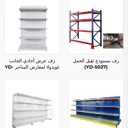
رف مستودع ثقيل الحمل
رَف عرض أحادي الجانب
(YD-S027)
غوندولا لمعارض المتاجر YD-
S002