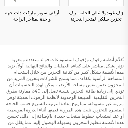
رَف غوندولا ثنائي الجانب رف
أرفف سوبر ماركت ذات جهة
تخزين سلكي لمتجر التجزئة
واحدة لمتاجر الراحة
YD-S002A
الأمريكية الجنوبية YD-S008
تُقدِّم أنظمة رفوف ورُفوف المستودعات فوائد متعددة ومغرية
تؤثر بشكل مباشر على كفاءة العمليات والنتائج النهائية. أولاً، تزيد
هذه الأنظمة بشكل كبير من كثافة التخزين من خلال استخدام
المساحة الرأسية بكفاءة، مما يسمح للشركات بتخزين المزيد من
المخزون ضمن نفس مساحة الأرضية. يمكن لهذه التحسينات أن
تؤدي إلى زيادة طاقة التخزين بنسبة تصل إلى 40٪ مقارنة بطرق
التخزين التقليدية. الطبيعة الوحدوية لأنظمة الرفوف الحديثة توفر
مرونة غير مسبوقة، مما يتيح إعادة الترتيب السريع حسب الحاجة
المتغيرة للتخزين. تثبت هذه المرونة قيمتها أثناء الذروة الموسمية
أو عند استيعاب خطوط منتجات جديدة. بالإضافة إلى ذلك، تحسن
هذه الأنظمة تنظيم المخزون وسهولة الوصول إليه، مما يقلل من