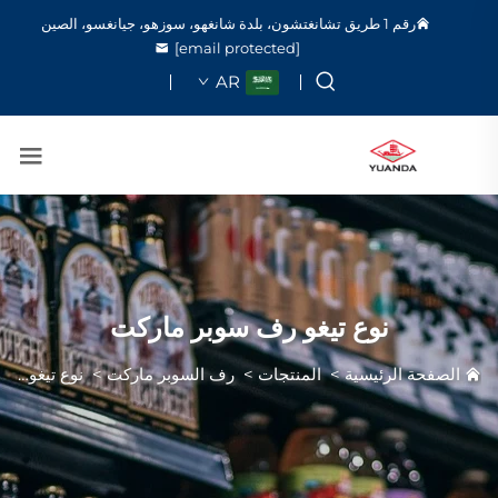
رقم 1 طريق تشانغتشون، بلدة شانغهو، سوزهو، جيانغسو، الصين
[email protected]
AR
نوع تيغو رف سوبر ماركت
الصفحة الرئيسية
>
المنتجات
>
رف السوبر ماركت
>
نوع تيغو رف سوبر ماركت