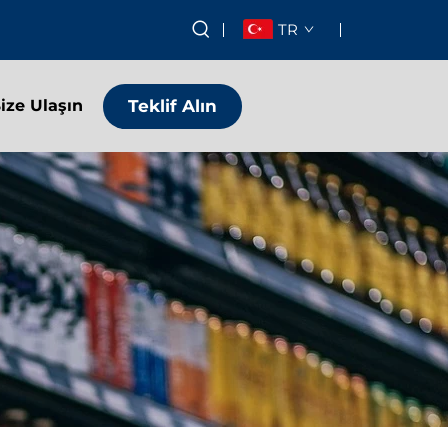
TR
Teklif Alın
ize Ulaşın