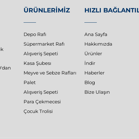
ÜRÜNLERIMIZ
HIZLI BAĞLANTI
Depo Rafı
Ana Sayfa
Süpermarket Rafı
Hakkımızda
ik
Alışveriş Sepeti
Ürünler
Kasa Şubesı
İndir
0'dan
Meyve ve Sebze Rafları
Haberler
Palet
Blog
Alışveriş Sepeti
Bize Ulaşın
Para Çekmecesi
Çocuk Trolisi