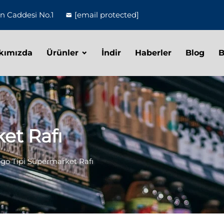
un Caddesi No.1
[email protected]
kımızda
Ürünler
İndir
Haberler
Blog
B
et Rafı
go Tipi Süpermarket Rafı