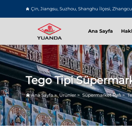
Çin, Jiangsu, Suzhou, Shanghu İlçesi, Zhangc
Ana Sayfa
Hak
Tego Tipi Süpermark
Ana Sayfa
>
Ürünler
>
Süpermarket Rafı
>
Te