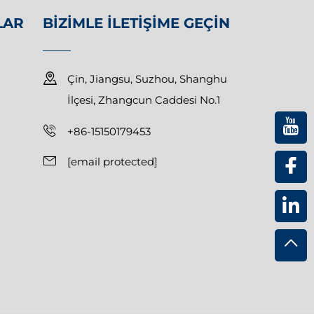
LAR
BIZIMLE İLETIŞIME GEÇIN
Çin, Jiangsu, Suzhou, Shanghu
İlçesi, Zhangcun Caddesi No.1
+86-15150179453
[email protected]