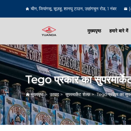
चीन, जियांगसू, सूज़हू, शानघु टाउन, ज़हांगचुन रोड, 1 नंबर
मुख्यपृष्ठ
हमारे बारे में
Tego प्रकार का सुपरमार्के
मुख्यपृष्ठ
>
उत्पाद
>
सुपरमार्केट शेल्फ़
>
Tego प्रकार का सुपर