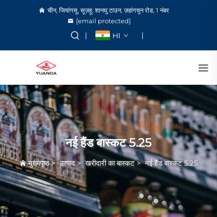
चीन, जियांगसू, सूज़हू, शानघु टाउन, ज़हांगचुन रोड, 1 नंबर
[email protected]
HI
नई हैंड बास्कट 5.25
मुख्यपृष्ठ
>
उत्पाद
>
खरीदारी का बास्कट
>
नई हैंड बास्कट 5.25