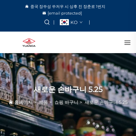
중국 장쑤성 쑤저우 시 상후 진 장춘로 1번지
[email protected]
KO
새로운 손바구니 5.25
홈페이지
>
제품
>
쇼핑 바구니
>
새로운 손바구니 5.25