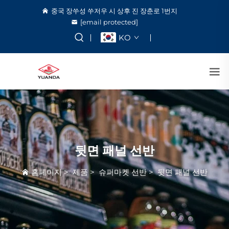
중국 장쑤성 쑤저우 시 상후 진 장춘로 1번지
[email protected]
KO
뒷면 패널 선반
홈페이지
>
제품
>
슈퍼마켓 선반
>
뒷면 패널 선반