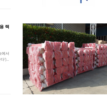
용 랙
 속에서
다')는
 국제