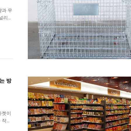
량과 우
 널리
...
는 방
마켓이
 작업
송 업