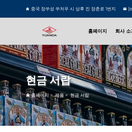
중국 장쑤성 쑤저우 시 상후 진 장춘로 1번지
[
홈페이지
회사 소
현금 서랍
홈페이지
>
제품
>
현금 서랍