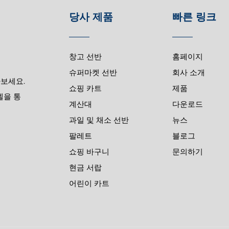
당사 제품
빠른 링크
창고 선반
홈페이지
슈퍼마켓 선반
회사 소개
나보세요.
쇼핑 카트
제품
델을 통
계산대
다운로드
과일 및 채소 선반
뉴스
팔레트
블로그
쇼핑 바구니
문의하기
현금 서랍
어린이 카트