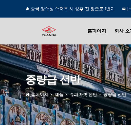
중국 장쑤성 쑤저우 시 상후 진 장춘로 1번지
[
홈페이지
회사 소
중량급 선반
홈페이지
>
제품
>
슈퍼마켓 선반
>
중량급 선반