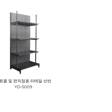
료품 및 편의점용 리테일 선반
YD-S009