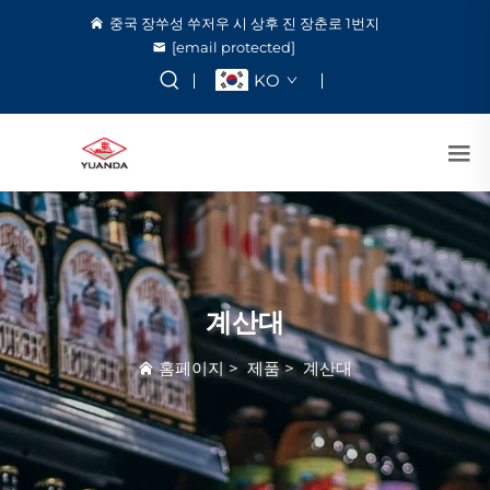
중국 장쑤성 쑤저우 시 상후 진 장춘로 1번지
[email protected]
KO
계산대
홈페이지
>
제품
>
계산대