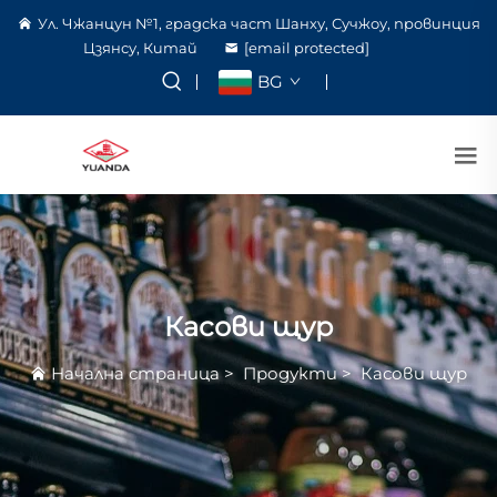
Ул. Чжанцун №1, градска част Шанху, Сучжоу, провинция
Цзянсу, Китай
[email protected]
BG
Касови щур
Начална страница
>
Продукти
>
Касови щур