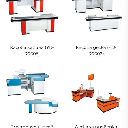
Касова кабина (YD-
Касова деска (YD-
R0005)
R0002)
Електричен касов
Деска за проверка