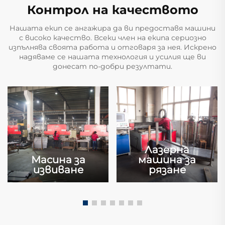
Контрол на качеството
Нашата екип се ангажира да ви предоставя машини
с високо качество. Всеки член на екипа сериозно
изпълнява своята работа и отговаря за нея. Искрено
надяваме се нашата технология и усилия ще ви
донесат по-добри резултати.
Лазерна
Масина за
машина за
извиване
рязане