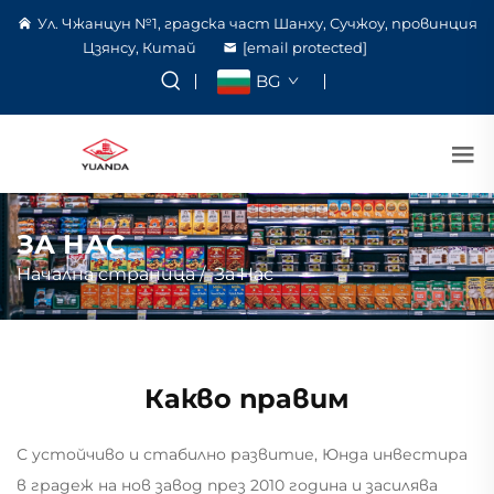
Ул. Чжанцун №1, градска част Шанху, Сучжоу, провинция
Цзянсу, Китай
[email protected]
BG
ЗА НАС
Начална страница
/
За Нас
Какво правим
С устойчиво и стабилно развитие, Юнда инвестира
в градеж на нов завод през 2010 година и засилява