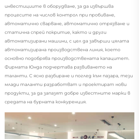
инвестициите в оборудване, за да извършва
процесите на числов контрол при пробиване,
автоматично сварване, автоматично отрязване и
статична спрей покритие, както и други
автоматизирани машини, с цел да завърши цялата
автоматизирана производствена линия, което
основно подобрява производствената капацитет.
Фирмата Юнда подчертава развиването на
таланти. С ясно разбиране и поглед към пазара, тези
млади таланти разработват
и проектират нови
продукти, за да запазят добре известните марки в
средата на бурната конкуренция.