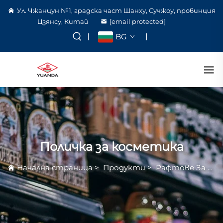
Ул. Чжанцун №1, градска част Шанху, Сучжоу, провинция
Цзянсу, Китай
[email protected]
BG
Поличка за косметика
Начална страница
>
Продукти
>
Рафтове За Супермаркет