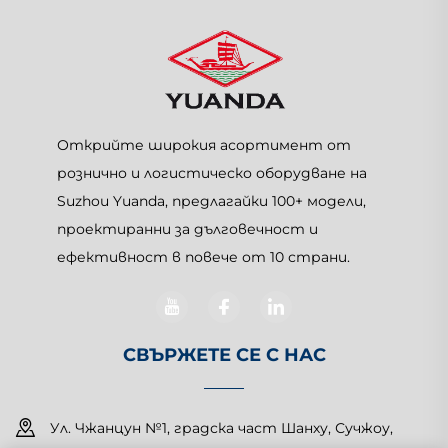
Открийте широкия асортимент от
рознично и логистическо оборудване на
Suzhou Yuanda, предлагайки 100+ модели,
проектиранни за дълговечност и
ефективност в повече от 10 страни.
СВЪРЖЕТЕ СЕ С НАС
Ул. Чжанцун №1, градска част Шанху, Сучжоу,