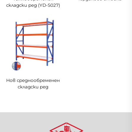
складски ред (YD-S027)
Нов среднообременен
складски ред