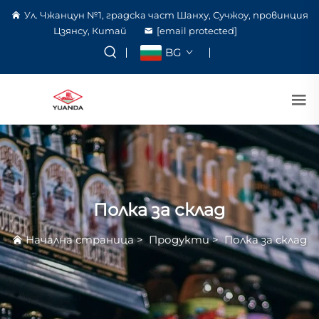
Ул. Чжанцун №1, градска част Шанху, Сучжоу, провинция
Цзянсу, Китай
[email protected]
BG
Полка за склад
Начална страница
>
Продукти
>
Полка за склад