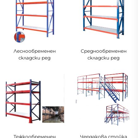
Леснообременен
Среднообременен
складски ред
складски ред
Тежкообременен
Чердакова стойка