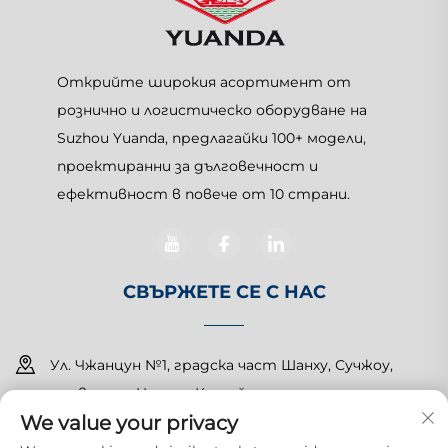
Открийте широкия асортимент от
рознично и логистическо оборудване на
Suzhou Yuanda, предлагайки 100+ модели,
проектиранни за дълговечност и
ефективност в повече от 10 страни.
СВЪРЖЕТЕ СЕ С НАС
Ул. Чжанцун №1, градска част Шанху, Сучжоу,
провинция Цзянсу, Китай
We value your privacy
+86-15150179453