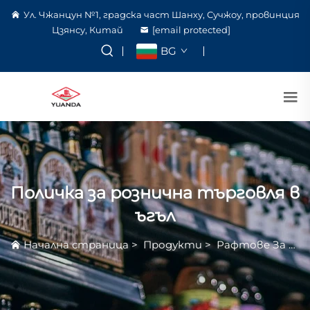
Ул. Чжанцун №1, градска част Шанху, Сучжоу, провинция
Цзянсу, Китай
[email protected]
BG
Поличка за рознична търговля в
ъгъл
Начална страница
>
Продукти
>
Рафтове За Супермаркет