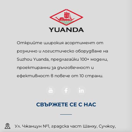
Открийте широкия асортимент от
рознично и логистическо оборудване на
Suzhou Yuanda, предлагайки 100+ модели,
проектиранни за дълговечност и
ефективност в повече от 10 страни.
СВЪРЖЕТЕ СЕ С НАС
Ул. Чжанцун №1, градска част Шанху, Сучжоу,