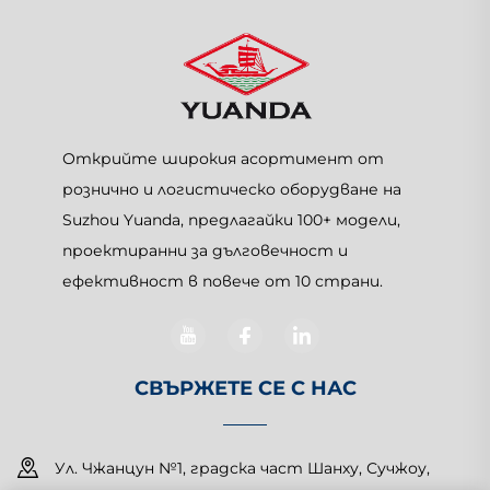
Открийте широкия асортимент от
рознично и логистическо оборудване на
Suzhou Yuanda, предлагайки 100+ модели,
проектиранни за дълговечност и
ефективност в повече от 10 страни.
СВЪРЖЕТЕ СЕ С НАС
Ул. Чжанцун №1, градска част Шанху, Сучжоу,