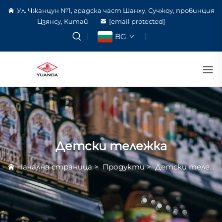
Ул. Чжанцун №1, градска част Шанху, Сучжоу, провинция
Цзянсу, Китай
[email protected]
BG
Детски тележка
Начална страница
>
Продукти
>
Детски тележка