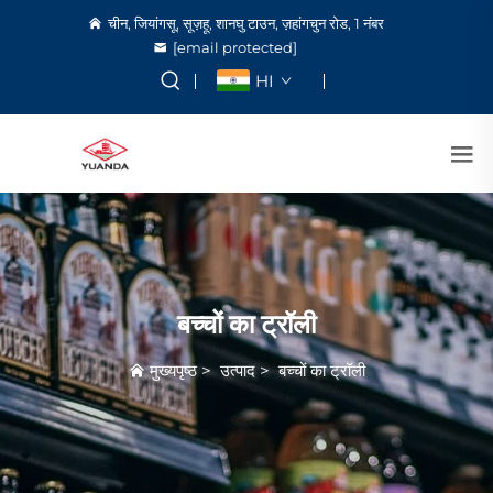
चीन, जियांगसू, सूज़हू, शानघु टाउन, ज़हांगचुन रोड, 1 नंबर
[email protected]
HI
बच्चों का ट्रॉली
मुख्यपृष्ठ
>
उत्पाद
>
बच्चों का ट्रॉली