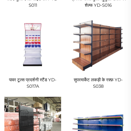
S011
शेल्फ YD-S016
पावर टूल्स प्रदर्शनी स्टैंड YD-
सुपरमार्केट लकड़ी के रफ़्फ़ YD-
S017A
S038