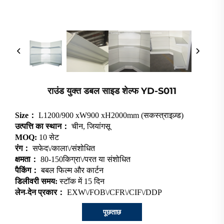
राउंड युक्त डबल साइड शेल्फ YD-S011
Size：
L1200/900 xW900 xH2000mm (सकस्त्राइज़्ड)
उत्पत्ति का स्थान：
चीन, जियांगसू
MOQ:
10 सेट
रंग：
सफेद\/काला\/संशोधित
क्षमता：
80-150किग्रा\/परत या संशोधित
पैकिंग：
बबल फिल्म और कार्टन
डिलीवरी समय:
स्टॉक में 15 दिन
लेन-देन प्रकार：
EXW\/FOB\/CFR\/CIF\/DDP
पूछताछ