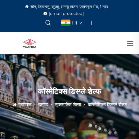
चीन, जियांगसू, सूज़हू, शानघु टाउन, ज़हांगचुन रोड, 1 नंबर
[email protected]
HI
कॉस्मेटिक्स डिस्प्ले शेल्फ
मुख्यपृष्ठ
>
उत्पाद
>
सुपरमार्केट शेल्फ़
>
कॉस्मेटिक्स डिस्प्ले शेल्फ