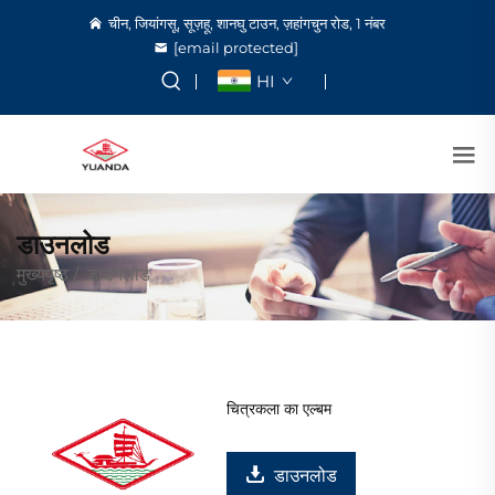
चीन, जियांगसू, सूज़हू, शानघु टाउन, ज़हांगचुन रोड, 1 नंबर
[email protected]
HI
डाउनलोड
मुख्यपृष्ठ
/
डाउनलोड
चित्रकला का एल्बम
डाउनलोड