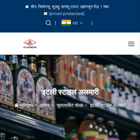
चीन, जियांगसू, सूज़हू, शानघु टाउन, ज़हांगचुन रोड, 1 नंबर
[email protected]
HI
इटली स्टाइल अलमारी
मुख्यपृष्ठ
>
उत्पाद
>
सुपरमार्केट शेल्फ़
>
इटली स्टाइल अलमारी