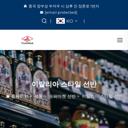
중국 장쑤성 쑤저우 시 상후 진 장춘로 1번지
[email protected]
KO
이탈리아 스타일 선반
홈페이지
>
제품
>
슈퍼마켓 선반
>
이탈리아 스타일 선반