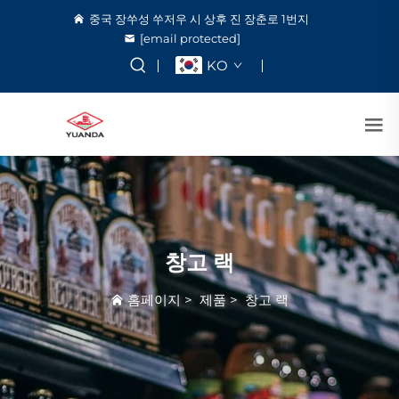
중국 장쑤성 쑤저우 시 상후 진 장춘로 1번지
[email protected]
KO
창고 랙
홈페이지
>
제품
>
창고 랙