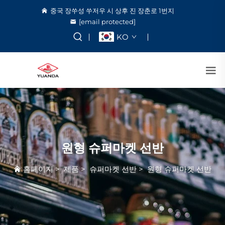
중국 장쑤성 쑤저우 시 상후 진 장춘로 1번지
[email protected]
KO
원형 슈퍼마켓 선반
홈페이지
>
제품
>
슈퍼마켓 선반
>
원형 슈퍼마켓 선반