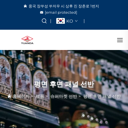
중국 장쑤성 쑤저우 시 상후 진 장춘로 1번지
[email protected]
KO
평면 후면 패널 선반
홈페이지
>
제품
>
슈퍼마켓 선반
>
평면 후면 패널 선반